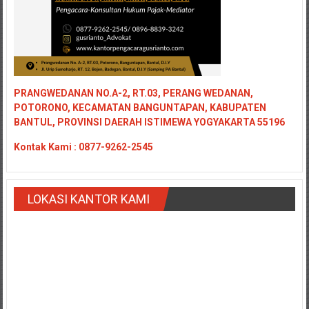
PRANGWEDANAN NO.A-2, RT.03, PERANG WEDANAN,
POTORONO, KECAMATAN BANGUNTAPAN, KABUPATEN
BANTUL, PROVINSI DAERAH ISTIMEWA YOGYAKARTA 55196
Kontak
Kami : 0877-9262-2545
LOKASI KANTOR KAMI