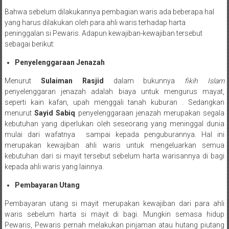
Semarang/
Bahwa sebelum dilakukannya pembagian waris ada beberapa hal
Batang/Brebes/
yang harus dilakukan oleh para ahli waris terhadap harta
Purworejo,
peninggalan si Pewaris. Adapun kewajiban-kewajiban tersebut
Kebumen/Magelang/Temanggung/Mungkid/Demak/Cilacap/Boyo
sebagai berikut:
Batu/
Blitar/Surabaya/Palembang/
Penyelenggaraan Jenazah
Bekasi/Jakarta
Menurut
Sulaiman Rasjid
dalam bukunnya
fikih Islam
selatan/
penyelenggaran jenazah adalah biaya untuk mengurus mayat,
Jakarta
seperti kain kafan, upah menggali tanah kuburan . Sedangkan
Utara/
menurut
Sayid Sabiq
penyelenggaraan jenazah merupakan segala
Jakarta
kebutuhan yang diperlukan oleh seseorang yang meninggal dunia
mulai dari wafatnya sampai kepada penguburannya. Hal ini
Pusat/
merupakan kewajiban ahli waris untuk mengeluarkan semua
Karawang/
kebutuhan dari si mayit tersebut sebelum harta warisannya di bagi
Lampung
kepada ahli waris yang lainnya.
Barat/
Lampung
Pembayaran Utang
Timur/Lampung/
Pembayaran utang si mayit merupakan kewajiban dari para ahli
Jambi/
waris sebelum harta si mayit di bagi. Mungkin semasa hidup
Bengkulu/
Pewaris, Pewaris pernah melakukan pinjaman atau hutang piutang