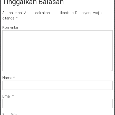
Tinggalkan Balasan
NTT/
Balik
papan/
Alamat email Anda tidak akan dipublikasikan.
Ruas yang wajib
ditandai
*
Kalimantan
Barat/
Komentar
Kalimantan
Timur/
Kalimantan
Selatan/
Samarinda/Jawa
Barat/
jawa
Timur/
Nama
*
Terdekat
Email
*
Situs Web