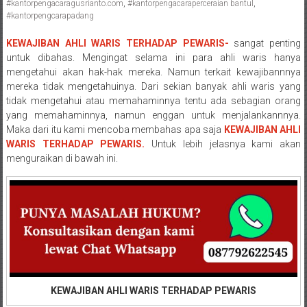
#kantorpengacaragusrianto.com
,
#kantorpengacaraperceraian bantul
,
Pengacara
#kantorpengcarapadang
Perceraian/
KEWAJIBAN AHLI WARIS TERHADAP PEWARIS-
sangat penting
Advokat
untuk dibahas. Mengingat selama ini para ahli waris hanya
/
mengetahui akan hak-hak mereka. Namun terkait kewajibannnya
Konsultan
mereka tidak mengetahuinya. Dari sekian banyak ahli waris yang
Hukum
tidak mengetahui atau memahaminnya tentu ada sebagian orang
/
yang memahaminnya, namun enggan untuk menjalankannnya.
Konsultan
Maka dari itu kami mencoba membahas apa saja
KEWAJIBAN AHLI
Hukum
WARIS TERHADAP PEWARIS.
Untuk lebih jelasnya kami akan
menguraikan di bawah ini.
Pajak/
Mediator/
Mediasi/
Yogyakarta/Bantul/Sleman/Gunung
Kidul/Wonosari/Wates/Kulonprogo/
Yogyakarta/Jogja/
kalten/Solo/
Purwakarta,
Sukoharjo/
KEWAJIBAN AHLI WARIS TERHADAP PEWARIS