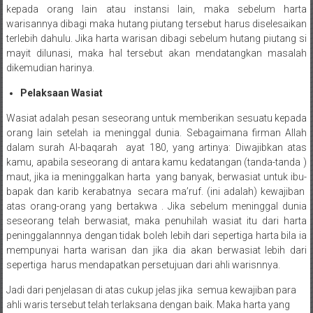
Medan/
kepada orang lain atau instansi lain, maka sebelum harta
Aceh/
warisannya dibagi maka hutang piutang tersebut harus diselesaikan
terlebih dahulu. Jika harta warisan dibagi sebelum hutang piutang si
Damasyaraya/
mayit dilunasi, maka hal tersebut akan mendatangkan masalah
Solok/
dikemudian harinya.
Padang
Selatan/Padang
Pelaksaan Wasiat
barat/
Wasiat adalah pesan seseorang untuk memberikan sesuatu kepada
Padang
orang lain setelah ia meninggal dunia. Sebagaimana firman Allah
Utara/
dalam surah Al-baqarah ayat 180, yang artinya: Diwajibkan atas
Kota
kamu, apabila seseorang di antara kamu kedatangan (tanda-tanda )
Padang/
maut, jika ia meninggalkan harta yang banyak, berwasiat untuk ibu-
Sumatera
bapak dan karib kerabatnya secara ma’ruf. (ini adalah) kewajiban
atas orang-orang yang bertakwa . Jika sebelum meninggal dunia
Barat/
seseorang telah berwasiat, maka penuhilah wasiat itu dari harta
Pariaman/
peninggalannnya dengan tidak boleh lebih dari sepertiga harta bila ia
Bukittinggi/
mempunyai harta warisan dan jika dia akan berwasiat lebih dari
Padang
sepertiga harus mendapatkan persetujuan dari ahli warisnnya.
panjang/
Jadi dari penjelasan di atas cukup jelas jika semua kewajiban para
Kayutanam/
ahli waris tersebut telah terlaksana dengan baik. Maka harta yang
Baso/