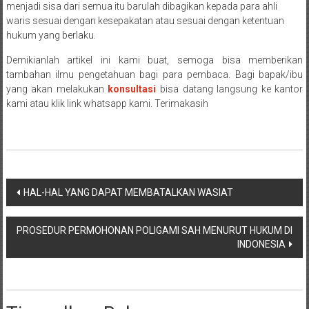
menjadi sisa dari semua itu barulah dibagikan kepada para ahli
Payakumbung/
waris sesuai dengan kesepakatan atau sesuai dengan ketentuan
Tanjung
hukum yang berlaku.
pati/
Demikianlah artikel ini kami buat, semoga bisa memberikan
Sarilamak/
tambahan ilmu pengetahuan bagi para pembaca. Bagi bapak/ibu
Hulu
yang akan melakukan
konsultasi
bisa datang langsung ke kantor
air/
kami atau klik link whatsapp kami. Terimakasih
Pasaman/
Kapur
IX/
Pangkalan/
Riau/
Navigasi
HAL-HAL YANG DAPAT MEMBATALKAN WASIAT
Pekanbaru/
pos
Bangkinang/
Duri/
PROSEDUR PERMOHONAN POLIGAMI SAH MENURUT HUKUM DI
Dumai
INDONESIA
Pangkal
Pinang/
Sulawesi,