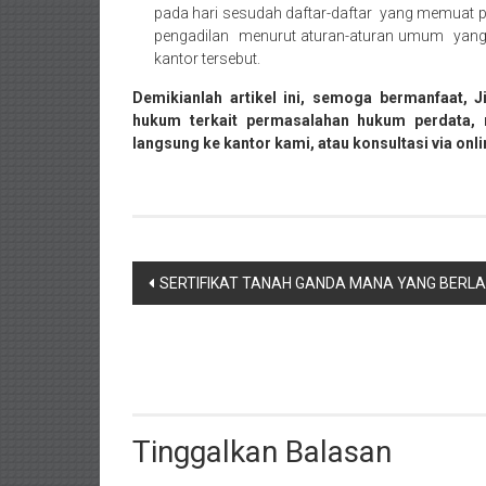
pada hari sesudah daftar-daftar yang memuat pe
barat/
pengadilan menurut aturan-aturan umum yang m
Padang
kantor tersebut.
Utara/
Kota
Demikianlah artikel ini, semoga bermanfaat, 
Padang/
hukum terkait permasalahan hukum perdata,
langsung ke kantor kami, atau konsultasi via onl
Sumatera
Barat/
Pariaman/
Bukittinggi/
Padang
Navigasi
panjang/
SERTIFIKAT TANAH GANDA MANA YANG BERL
Kayutanam/
pos
Baso/
Payakumbung/
Tanjung
pati/
Sarilamak/
Tinggalkan Balasan
Hulu
air/