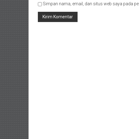
Timur/
Simpan nama, email, dan situs web saya pada pe
Kalimantan
Selatan/
Samarinda/Jawa
Barat/
jawa
Timur/
Terdekat