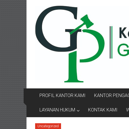
Lompat
KANTOR
ke
konten
PENGACARA
GUSRIANTO
&
PARTNERS
Kantor
Pengacara
Perceraian
/
Pengacara
PROFIL KANTOR KAMI
KANTOR PENGAC
Perceraian/
Advokat
LAYANAN HUKUM
KONTAK KAMI
W
/
Konsultan
Uncategorized
Hukum