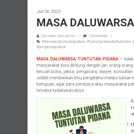
/
Juli 26, 2023
Konsultan
MASA DALUWARSA
Hukum
Pajak/
Mediator/
Diposkan Oleh:admin
0 Komentar
#daluwarsatuntutanpidana
,
#hukumpidanadantuntutan
,
Mediasi/
#pengacarapidana
Yogyakarta/Bantul/Sleman/Gunung
Kidul/Wonosari/Wates/Kulonprogo/
MASA DALUWARSA TUNTUTAN PIDANA
– tida
Yogyakarta/Jogja/
masyarakat bisa dihitung dengan jari orang-or
kalten/Solo/
kecuali polisi, jaksa, pengacara, lawyer, konsul
sedikit memberikan ilmu pengetahui melalui tulis
Purwakarta,
bertujuan, agar para pembaca atau masyarakat p
Sukoharjo/
tersebut kedaluwarsanya.
Semarang/
Batang/Brebes/
B
Purworejo,
k
a
Kebumen/Magelang/Temanggung/Mungkid/Dema
Batu/
M
Blitar/Surabaya/Palembang/
d