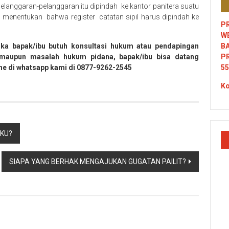
langgaran-pelanggaran itu dipindah ke kantor panitera suatu
enentukan bahwa register catatan sipil harus dipindah ke
PR
W
Jika bapak/ibu butuh konsultasi hukum atau pendapingan
B
 maupun masalah hukum pidana, bapak/ibu bisa datang
P
ine di whatsapp kami di 0877-9262-2545
55
Ko
AKU?
SIAPA YANG BERHAK MENGAJUKAN GUGATAN PAILIT?