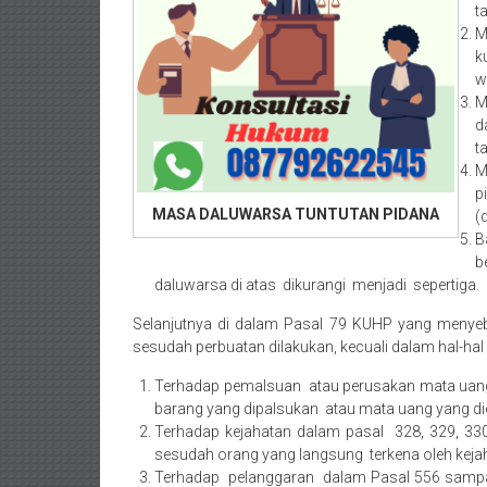
Bekasi/Jakarta
t
selatan/
M
k
Jakarta
w
Utara/
M
Jakarta
d
Pusat/
t
Karawang/
M
Lampung
p
MASA DALUWARSA TUNTUTAN PIDANA
Barat/
(
B
Lampung
b
Timur/Lampung/
daluwarsa di atas dikurangi menjadi sepertiga.
Jambi/
Bengkulu/
Selanjutnya di dalam Pasal 79 KUHP yang menyeb
Medan/
sesudah perbuatan dilakukan, kecuali dalam hal-hal 
Aceh/
Terhadap pemalsuan atau perusakan mata uang,
Damasyaraya/
barang yang dipalsukan atau mata uang yang di
Solok/
Terhadap kejahatan dalam pasal 328, 329, 330
Padang
sesudah orang yang langsung terkena oleh keja
Selatan/Padang
Terhadap pelanggaran dalam Pasal 556 sampai 