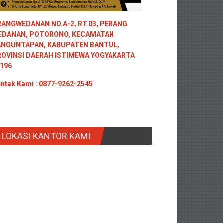
ANGWEDANAN NO.A-2, RT.03, PERANG
EDANAN, POTORONO, KECAMATAN
ANGUNTAPAN, KABUPATEN BANTUL,
ROVINSI DAERAH ISTIMEWA YOGYAKARTA
196
ntak
Kami : 0877-9262-2545
LOKASI KANTOR KAMI