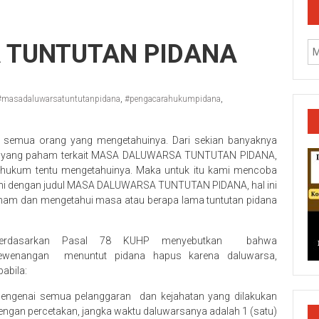
 TUNTUTAN PIDANA
#masadaluwarsatuntutanpidana
,
#pengacarahukumpidana
,
k semua orang yang mengetahuinya. Dari sekian banyaknya
ang yang paham terkait MASA DALUWARSA TUNTUTAN PIDANA,
tan hukum tentu mengetahuinya. Maka untuk itu kami mencoba
an ini dengan judul MASA DALUWARSA TUNTUTAN PIDANA, hal ini
aham dan mengetahui masa atau berapa lama tuntutan pidana
erdasarkan Pasal 78 KUHP menyebutkan bahwa
ewenangan menuntut pidana hapus karena daluwarsa,
pabila:
k/Cilacap/Boyolali/Grobogan/Jepara/Pati/Pekalongan/Malan
engenai semua pelanggaran dan kejahatan yang dilakukan
engan percetakan, jangka waktu daluwarsanya adalah 1 (satu)