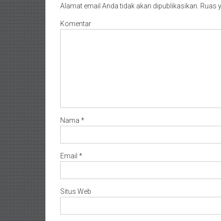
Alamat email Anda tidak akan dipublikasikan.
Ruas y
Pasaman/
Kapur
Komentar
IX/
Pangkalan/
Riau/
Pekanbaru/
Bangkinang/
Duri/
Dumai
Pangkal
Nama
*
Pinang/
Sulawesi,
NTT/
Email
*
Balik
papan/
Kalimantan
Situs Web
Barat/
Kalimantan