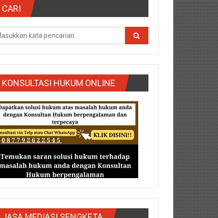
CARI
KONSULTASI HUKUM ONLINE
g/Purbalingga/Rembang/Sragen/Tegal/Wonogiri/Salatiga/Teg
JASA MEDIASI SENGKETA