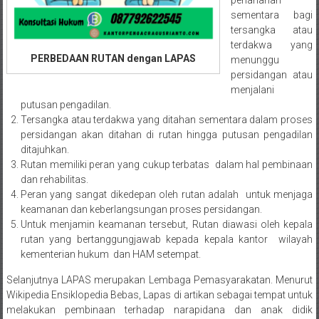
Semarang/
sementara bagi
Batang/Brebes/
tersangka atau
Purworejo,
terdakwa yang
Kebumen/Magelang/Temanggung/Mungkid/Demak/Cilacap/Boyo
PERBEDAAN RUTAN dengan LAPAS
menunggu
Batu/
persidangan atau
Blitar/Surabaya/Palembang/
menjalani
Bekasi/Jakarta
putusan pengadilan.
selatan/
Tersangka atau terdakwa yang ditahan sementara dalam proses
persidangan akan ditahan di rutan hingga putusan pengadilan
Jakarta
ditajuhkan.
Utara/
Rutan memiliki peran yang cukup terbatas dalam hal pembinaan
Jakarta
dan rehabilitas.
Pusat/
Peran yang sangat dikedepan oleh rutan adalah untuk menjaga
Karawang/
keamanan dan keberlangsungan proses persidangan.
Lampung
Untuk menjamin keamanan tersebut, Rutan diawasi oleh kepala
Barat/
rutan yang bertanggungjawab kepada kepala kantor wilayah
kementerian hukum dan HAM setempat.
Lampung
Timur/Lampung/
Selanjutnya LAPAS merupakan Lembaga Pemasyarakatan. Menurut
Jambi/
Wikipedia Ensiklopedia Bebas, Lapas di artikan sebagai tempat untuk
Bengkulu/
melakukan pembinaan terhadap narapidana dan anak didik