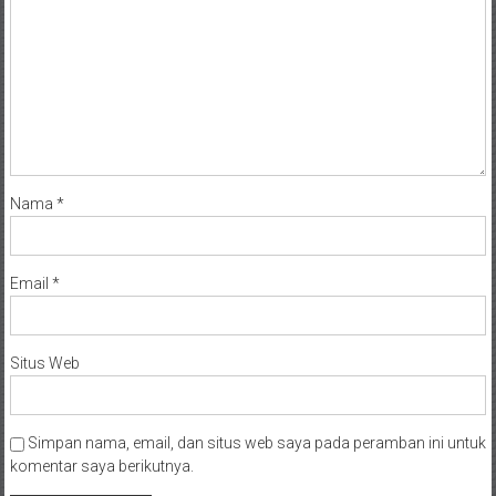
NTT/
Balik
papan/
Kalimantan
Barat/
Kalimantan
Timur/
Kalimantan
Nama
*
Selatan/
Samarinda/Jawa
Barat/
Email
*
jawa
Timur/
Terdekat
Situs Web
Simpan nama, email, dan situs web saya pada peramban ini untuk
komentar saya berikutnya.