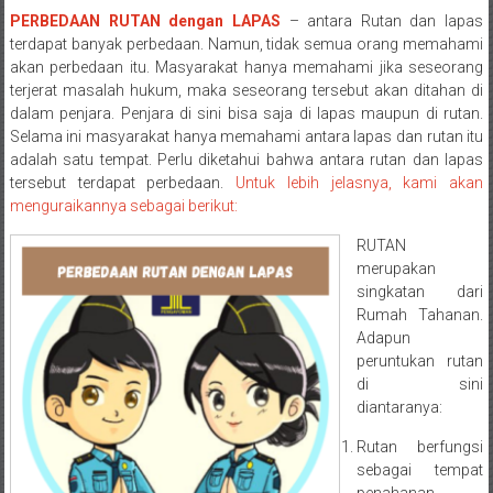
Pengacara
PERBEDAAN RUTAN dengan LAPAS
– antara Rutan dan lapas
Perceraian/
terdapat banyak perbedaan. Namun, tidak semua orang memahami
akan perbedaan itu. Masyarakat hanya memahami jika seseorang
Advokat
terjerat masalah hukum, maka seseorang tersebut akan ditahan di
/
dalam penjara. Penjara di sini bisa saja di lapas maupun di rutan.
Konsultan
Selama ini masyarakat hanya memahami antara lapas dan rutan itu
Hukum
adalah satu tempat. Perlu diketahui bahwa antara rutan dan lapas
/
tersebut terdapat perbedaan.
Untuk lebih jelasnya, kami akan
Konsultan
menguraikannya sebagai berikut:
Hukum
RUTAN
Pajak/
merupakan
Mediator/
singkatan dari
Mediasi/
Rumah Tahanan.
Yogyakarta/Bantul/Sleman/Gunung
Adapun
Kidul/Wonosari/Wates/Kulonprogo/
peruntukan rutan
di sini
Yogyakarta/Jogja/
diantaranya:
kalten/Solo/
Purwakarta,
Rutan berfungsi
Sukoharjo/
sebagai tempat
penahanan