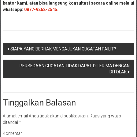
kantor kami, atau bisa langsung konsultasi secara online melalui
Payakumbung/
whatsapp:
0877-9262-2545.
Tanjung
pati/
Sarilamak/
Hulu
air/
Navigasi
Pasaman/
SIAPA YANG BERHAK MENGAJUKAN GUGATAN PAILIT?
Kapur
pos
IX/
PERBEDAAN GUGATAN TIDAK DAPAT DITERIMA DENGAN
Pangkalan/
DITOLAK
Riau/
Pekanbaru/
Bangkinang/
Tinggalkan Balasan
Duri/
Dumai
Pangkal
Alamat email Anda tidak akan dipublikasikan.
Ruas yang wajib
Pinang/
ditandai
*
Sulawesi,
Komentar