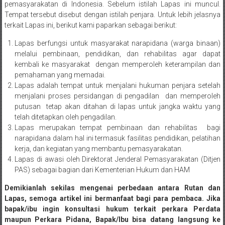
Medan/
pemasyarakatan di Indonesia. Sebelum istilah Lapas ini muncul.
Tempat tersebut disebut dengan istilah penjara. Untuk lebih jelasnya
Aceh/
terkait Lapas ini, berikut kami paparkan sebagai berikut:
Damasyaraya/
Solok/
Lapas berfungsi untuk masyarakat narapidana (warga binaan)
Padang
melalui pembinaan, pendidikan, dan rehabilitas agar dapat
Selatan/Padang
kembali ke masyarakat dengan memperoleh keterampilan dan
pemahaman yang memadai.
barat/
Lapas adalah tempat untuk menjalani hukuman penjara setelah
Padang
menjalani proses persidangan di pengadilan dan memperoleh
Utara/
putusan tetap akan ditahan di lapas untuk jangka waktu yang
Kota
telah ditetapkan oleh pengadilan.
Padang/
Lapas merupakan tempat pembinaan dan rehabilitas bagi
Sumatera
narapidana dalam hal ini termasuk fasilitas pendidikan, pelatihan
Barat/
kerja, dan kegiatan yang membantu pemasyarakatan.
Lapas di awasi oleh Direktorat Jenderal Pemasyarakatan (Ditjen
Pariaman/
PAS) sebagai bagian dari Kementerian Hukum dan HAM
Bukittinggi/
Padang
Demikianlah sekilas mengenai perbedaan antara Rutan dan
panjang/
Lapas, semoga artikel ini bermanfaat bagi para pembaca. Jika
Kayutanam/
bapak/ibu ingin konsultasi hukum terkait perkara Perdata
maupun Perkara Pidana, Bapak/Ibu bisa datang langsung ke
Baso/