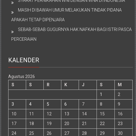
SYARAT PERNIKAHAN WNI DENGAN WNA DI INDONESIA
MASIH DI BAWAH UMUR MELAKUKAN TINDAK PIDANA
APAKAH TETAP DIPENJARA
SEBAB-SEBAB GUGURNYA HAK NAFKAH BAGI ISTRI PASCA
PERCERAIAN
KALENDER
Agustus 2026
S
S
R
K
J
S
M
1
2
3
4
5
6
7
8
9
10
11
12
13
14
15
16
17
18
19
20
21
22
23
24
25
26
27
28
29
30