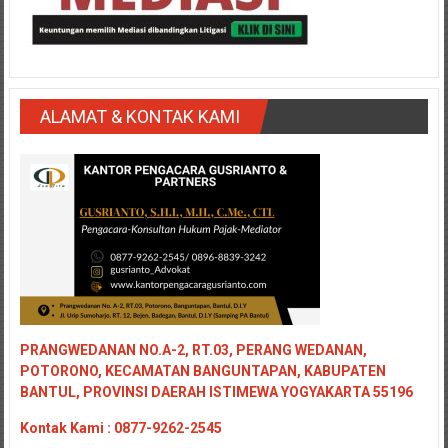
ALAMAT & KONTAK KAMI
PRANGWEDANAN NO.A-2, RT.03, PERANG WEDANAN,
POTORONO, KECAMATAN BANGUNTAPAN, KABUPATEN
BANTUL, PROVINSI DAERAH ISTIMEWA YOGYAKARTA 55196
Kontak
Kami : 0877-9262-2545