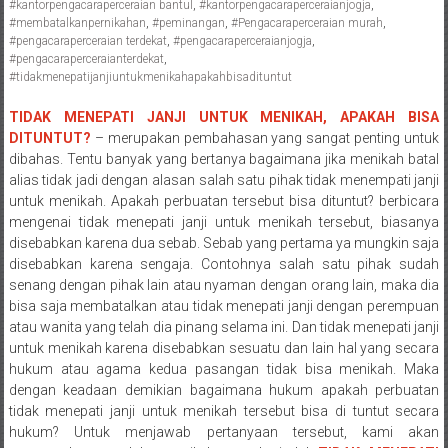
#kantorpengacaraperceraian bantul
,
#kantorpengacaraperceraianjogja
,
Pengacara
#membatalkanpernikahan
,
#peminangan
,
#Pengacaraperceraian murah
,
Perceraian/
#pengacaraperceraian terdekat
,
#pengacaraperceraianjogja
,
#pengacaraperceraianterdekat
,
Advokat
#tidakmenepatijanjiuntukmenikahapakahbisadituntut
/
Konsultan
TIDAK MENEPATI JANJI UNTUK MENIKAH, APAKAH BISA
Hukum
DITUNTUT?
– merupakan pembahasan yang sangat penting untuk
dibahas. Tentu banyak yang bertanya bagaimana jika menikah batal
/
alias tidak jadi dengan alasan salah satu pihak tidak menempati janji
Konsultan
untuk menikah. Apakah perbuatan tersebut bisa dituntut? berbicara
Hukum
mengenai tidak menepati janji untuk menikah tersebut, biasanya
Pajak/
disebabkan karena dua sebab. Sebab yang pertama ya mungkin saja
Mediator/
disebabkan karena sengaja. Contohnya salah satu pihak sudah
Mediasi/
senang dengan pihak lain atau nyaman dengan orang lain, maka dia
Yogyakarta/Bantul/Sleman/Gunung
bisa saja membatalkan atau tidak menepati janji dengan perempuan
atau wanita yang telah dia pinang selama ini. Dan tidak menepati janji
Kidul/Wonosari/Wates/Kulonprogo/
untuk menikah karena disebabkan sesuatu dan lain hal yang secara
Yogyakarta/Jogja/
hukum atau agama kedua pasangan tidak bisa menikah. Maka
kalten/Solo/
dengan keadaan demikian bagaimana hukum apakah perbuatan
Purwakarta,
tidak menepati janji untuk menikah tersebut bisa di tuntut secara
Sukoharjo/
hukum? Untuk menjawab pertanyaan tersebut, kami akan