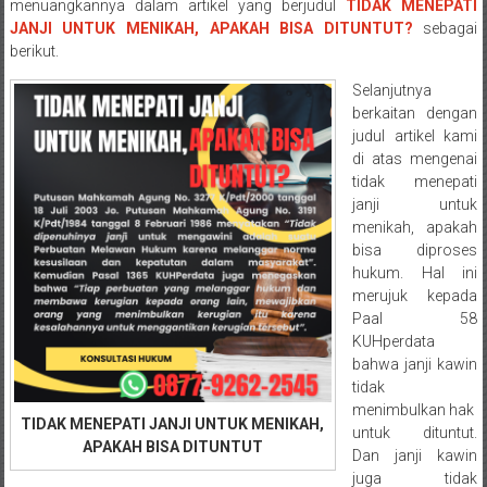
Semarang/
menuangkannya dalam artikel yang berjudul
TIDAK MENEPATI
Batang/Brebes/
JANJI UNTUK MENIKAH, APAKAH BISA DITUNTUT?
sebagai
berikut.
Purworejo,
Kebumen/Magelang/Temanggung/Mungkid/Demak/Cilacap/Boyo
Selanjutnya
Batu/
berkaitan dengan
Blitar/Surabaya/Palembang/
judul artikel kami
Bekasi/Jakarta
di atas mengenai
tidak menepati
selatan/
janji untuk
Jakarta
menikah, apakah
Utara/
bisa diproses
Jakarta
hukum. Hal ini
Pusat/
merujuk kepada
Karawang/
Paal 58
Lampung
KUHperdata
bahwa janji kawin
Barat/
tidak
Lampung
menimbulkan hak
Timur/Lampung/
TIDAK MENEPATI JANJI UNTUK MENIKAH,
untuk dituntut.
Jambi/
APAKAH BISA DITUNTUT
Dan janji kawin
Bengkulu/
juga tidak