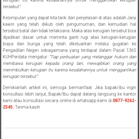
Payakumbung/
tersebut”.
Tanjung
Kesimpulan yang dapat kita tarik dari penjelasan di atas adalah Janji
pati/
kawin yang telah diikuti oleh pengumuman, dan kemudian hal
Sarilamak/
tersebut batal dan tidak terlaksana. Maka atas kerugian tersebut bisa
Hulu
dijadikan dasar untuk meminta ganti rugi atas kerugian-kerugian
air/
biaya dan bunga yang telah dikeluarkan melalui gugatan ke
Pasaman/
Pengadilan Negeri sebagaimana yang terdapat dalam Pasal 1365
KUHPerdata mengatur
“Tiap perbuatan yang melanggar hukum dan
Kapur
membawa kerugian kepada orang lain, mewajibkan orang yang
IX/
menimbulkan kerugian itu karena kesalahannya untuk menggantikan
Pangkalan/
kerugian tersebut”.
Riau/
Pekanbaru/
Demikianlah artikel ini, semoga bermanfaat. Jika bapak/ibu ingin
konsultasi lebih lanjut, Bapak/Ibu dapat datang langsung ke kantor
Bangkinang/
kami atau konsultasi secara online di whatsapp kami di
0877-9262-
Duri/
2545.
Terima kasih
Dumai
Pangkal
Pinang/
Sulawesi,