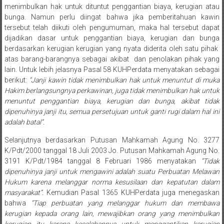
Medan/
menimbulkan hak untuk dituntut penggantian biaya, kerugian atau
Aceh/
bunga. Namun perlu diingat bahwa jika pemberitahuan kawin
tersebut telah diikuti oleh pengumuman, maka hal tersebut dapat
Damasyaraya/
dijadikan dasar untuk penggantian biaya, kerugian dan bunga
Solok/
berdasarkan kerugian kerugian yang nyata diderita oleh satu pihak
Padang
atas barang-barangnya sebagai akibat dan penolakan pihak yang
Selatan/Padang
lain. Untuk lebih jelasnya Pasal 58 KUHPerdata menyatakan sebagai
barat/
berikut:
“
Janji kawin tidak menimbulkan hak untuk menuntut
di muka
Padang
Hakim berlangsungnya perkawinan, juga tidak menimbulkan hak untuk
Utara/
menuntut penggantian biaya, kerugian dan bunga, akibat tidak
dipenuhinya janji itu, semua persetujuan untuk ganti rugi dalam hal ini
Kota
adalah batal
”.
Padang/
Sumatera
Selanjutnya berdasarkan Putusan Mahkamah Agung No. 3277
Barat/
K/Pdt/2000 tanggal 18 Juli 2003 Jo. Putusan Mahkamah Agung No.
Pariaman/
3191 K/Pdt/1984 tanggal 8 Februari 1986 menyatakan
“Tidak
dipenuhinya janji untuk mengawini adalah suatu Perbuatan Melawan
Bukittinggi/
Hukum karena melanggar norma kesusilaan dan kepatutan dalam
Padang
masyarakat”.
Kemudian Pasal 1365 KUHPerdata juga menegaskan
panjang/
bahwa
“Tiap perbuatan yang melanggar hukum dan membawa
Kayutanam/
kerugian kepada orang lain, mewajibkan orang yang menimbulkan
Baso/
kerugian itu karena kesalahannya untuk menggantikan kerugian