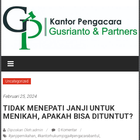
Lompat
ke
konten
KANTOR
PENGACARA
GUSRIANTO
Uncategorized
&
Februari 25, 2024
PARTNERS
TIDAK MENEPATI JANJI UNTUK
MENIKAH, APAKAH BISA DITUNTUT?
Kantor
Pengacara
Perceraian
Diposkan Oleh:admin
0 Komentar
#janjipernikahan
,
#kantorhukumjogja#pengacarabantul
,
/