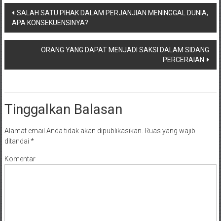
NTT/
Navigasi
Balik
SALAH SATU PIHAK DALAM PERJANJIAN MENINGGAL DUNIA,
APA KONSEKUENSINYA?
papan/
pos
Kalimantan
Barat/
ORANG YANG DAPAT MENJADI SAKSI DALAM SIDANG
Kalimantan
PERCERAIAN
Timur/
Kalimantan
Selatan/
Tinggalkan Balasan
Samarinda/Jawa
Barat/
jawa
Alamat email Anda tidak akan dipublikasikan.
Ruas yang wajib
ditandai
*
Timur/
Terdekat
Komentar