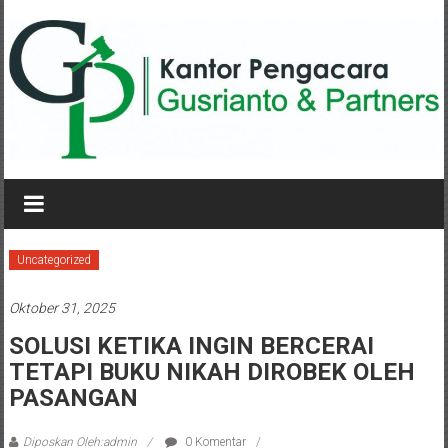
Lompat
ke
konten
KANTOR
PENGACARA
GUSRIANTO
Uncategorized
&
Oktober 31, 2025
PARTNERS
SOLUSI KETIKA INGIN BERCERAI
TETAPI BUKU NIKAH DIROBEK OLEH
Kantor
Pengacara
PASANGAN
Perceraian
/
Diposkan Oleh:admin
0 Komentar