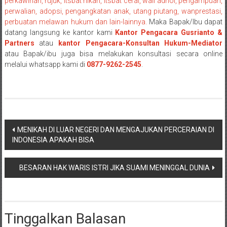
NTT/
perkawinan, rujuk, itsbat nikah, itsbat cerai, wali adhol, pengampuan,
perwalian, adopsi, pengangkatan anak, utang piutang, wanprestasi,
Balik
perbuatan melawan hukum dan lain-lainnya.
Maka Bapak/Ibu dapat
papan/
datang langsung ke kantor kami
Kantor Pengacara Gusrianto &
Kalimantan
Partners
atau
kantor Pengacara-Konsultan Hukum-Mediator
Barat/
atau Bapak/ibu juga bisa melakukan konsultasi secara online
Kalimantan
melalui whatsapp kami di
0877-9262-2545
.
Timur/
Kalimantan
Selatan/
Samarinda/Jawa
Barat/
Navigasi
MENIKAH DI LUAR NEGERI DAN MENGAJUKAN PERCERAIAN DI
jawa
INDONESIA APAKAH BISA
pos
Timur/
Terdekat
BESARAN HAK WARIS ISTRI JIKA SUAMI MENINGGAL DUNIA
Tinggalkan Balasan