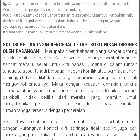
#biayapengurusanduplikatbukunikah
,
#caramengurusduplikatbukunikah
,
Pengacara
#dimanatempatpengurusanduplikatbukunikah
,
Perceraian/
#duplikatbukuuntukpengajuanperceraian
,
#jasapengurusanduplikatbukunikah
,
Advokat
#solusiketikainginberceraitetapibukuniikahdirobekolehpasangan
,
#syarat-
syaratpengurusanduplikatbukunikah
,
/
#syaratpengurusanduplikatnikahkarenaalasanbukunikahhilang
Konsultan
Hukum
SOLUSI KETIKA INGIN BERCERAI TETAPI BUKU NIKAH DIROBEK
/
OLEH PASANGAN
– Merupakan pembahasan yang sangat penting
Konsultan
sekali untuk kita bahas. Selain penting tentunya pembahasan ini
sangat menarik sekali untuk kita bahas. Dimana di dalam rumah
Hukum
tangga tersebut terjadi berbagai macam konflik atau permasalahan,
Pajak/
sehingga tidak sedikit dari pasangan suami istri yang lupa diri untuk
Mediator/
mengontrol emosinya. Maka dengan keadaan demikian karena
Mediasi/
permasalahan yang terjadi dirasa tidak bisa diselesaikan secara
Yogyakarta/Bantul/Sleman/Gunung
baik-baik, tidak sedikit dari mereka yang memilih untuk
Kidul/Wonosari/Wates/Kulonprogo/
menyelesaikan permasalahan tersebut dengan cara mengakhiri
Yogyakarta/Jogja/
rumah tangga tersebut dengan perceraian.
kalten/Solo/
Selanjutnya terkait permasalahan rumah tangga tersebut, dimana
Purwakarta,
dengan kurangnya kontrol diri sehingga tidak sedikit juga dari
Sukoharjo/
mereka yang melakukan tindakan-tindakan yang tidak wajar untuk