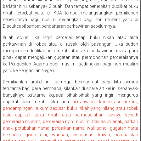
Payakumbung/
berlatar biru sebanyak 2 buah. Dan tempat penerbitan duplikat buku
Tanjung
nikah tersebut yaitu di KUA tempat melangsungkan pernikahan
sebelumnya bagi muslim, sedangkan bagi non muslim yaitu di
pati/
Disdukcapil tempat pendaftaran perkawinan sebelumnya.
Sarilamak/
Hulu
Itulah solusi jika ingin bercerai, tetapi buku nikah atau akta
air/
perkawinan di robek atau di rusak oleh pasangan. Jika sudah
Pasaman/
memperoleh duplikat buku nikah atau akte perkawinan, maka para
pihak dapat mengajukan gugatan atau permohonan perceraiannya
Kapur
ke Pengadilan Agama bagi muslim, sedangkan bagi non muslim
IX/
yaitu ke Pengadilan Negeri.
Pangkalan/
Riau/
Demikianlah artikel ini, semoga bermanfaat bagi kita semua
Pekanbaru/
terutama bagi para pembaca, silahkan di share artikel ini sebanyak-
banyaknya terutama kepada pihak-pihak yang ingin mengurus
Bangkinang/
duplikat buku nikah. Jika ada
pertanyaan, konsultasi hukum,
Duri/
pendampingan hukum seputar buku nikah yang hilang atau robek
Dumai
atau duplikat buku nikah atau permasalahan lainnya seperti
Pangkal
perceraian muslim, perceraian non muslim, hak asuh anak, nafkah
Pinang/
anak, perubahan nama, perbaikan nama, wali adhol, gugatan harta
Sulawesi,
bersama, gono gini, warisan, dispensasi kawin, pembatalan