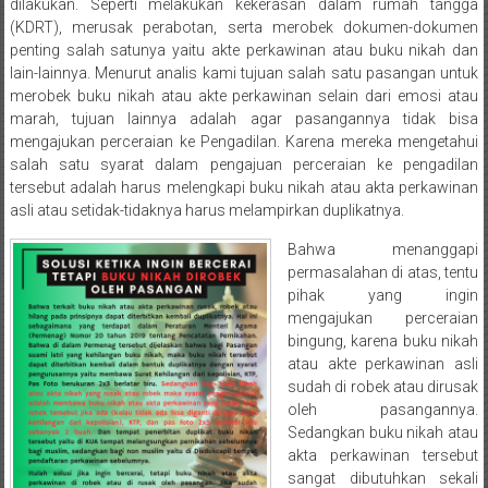
Semarang/
dilakukan. Seperti melakukan kekerasan dalam rumah tangga
Batang/Brebes/
(KDRT), merusak perabotan, serta merobek dokumen-dokumen
penting salah satunya yaitu akte perkawinan atau buku nikah dan
Purworejo,
lain-lainnya. Menurut analis kami tujuan salah satu pasangan untuk
Kebumen/Magelang/Temanggung/Mungkid/Demak/Cilacap/Boyo
merobek buku nikah atau akte perkawinan selain dari emosi atau
Batu/
marah, tujuan lainnya adalah agar pasangannya tidak bisa
Blitar/Surabaya/Palembang/
mengajukan perceraian ke Pengadilan. Karena mereka mengetahui
Bekasi/Jakarta
salah satu syarat dalam pengajuan perceraian ke pengadilan
selatan/
tersebut adalah harus melengkapi buku nikah atau akta perkawinan
Jakarta
asli atau setidak-tidaknya harus melampirkan duplikatnya.
Utara/
Bahwa menanggapi
Jakarta
permasalahan di atas, tentu
Pusat/
pihak yang ingin
Karawang/
mengajukan perceraian
Lampung
bingung, karena buku nikah
atau akte perkawinan asli
Barat/
sudah di robek atau dirusak
Lampung
oleh pasangannya.
Timur/Lampung/
Sedangkan buku nikah atau
Jambi/
akta perkawinan tersebut
Bengkulu/
sangat dibutuhkan sekali