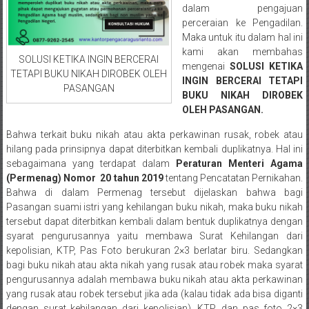
Medan/
dalam pengajuan
Aceh/
perceraian ke Pengadilan.
Maka untuk itu dalam hal ini
Damasyaraya/
kami akan membahas
Solok/
SOLUSI KETIKA INGIN BERCERAI
mengenai
SOLUSI KETIKA
Padang
TETAPI BUKU NIKAH DIROBEK OLEH
INGIN BERCERAI TETAPI
Selatan/Padang
PASANGAN
BUKU NIKAH DIROBEK
barat/
OLEH PASANGAN.
Padang
Bahwa terkait buku nikah atau akta perkawinan rusak, robek atau
Utara/
hilang pada prinsipnya dapat diterbitkan kembali duplikatnya. Hal ini
Kota
sebagaimana yang terdapat dalam
Peraturan Menteri Agama
Padang/
(Permenag) Nomor 20 tahun 2019
tentang Pencatatan Pernikahan.
Sumatera
Bahwa di dalam Permenag tersebut dijelaskan bahwa bagi
Barat/
Pasangan suami istri yang kehilangan buku nikah, maka buku nikah
Pariaman/
tersebut dapat diterbitkan kembali dalam bentuk duplikatnya dengan
syarat pengurusannya yaitu membawa Surat Kehilangan dari
Bukittinggi/
kepolisian, KTP, Pas Foto berukuran 2×3 berlatar biru. Sedangkan
Padang
bagi buku nikah atau akta nikah yang rusak atau robek maka syarat
panjang/
pengurusannya adalah membawa buku nikah atau akta perkawinan
Kayutanam/
yang rusak atau robek tersebut jika ada (kalau tidak ada bisa diganti
Baso/
dengan surat kehilangan dari kepolisian), KTP, dan pas foto 2×3