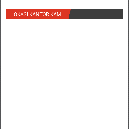
Payakumbung/
Tanjung
LOKASI KANTOR KAMI
pati/
Sarilamak/
Hulu
air/
Pasaman/
Kapur
IX/
Pangkalan/
Riau/
Pekanbaru/
Bangkinang/
Duri/
Dumai
Pangkal
Pinang/
Sulawesi,