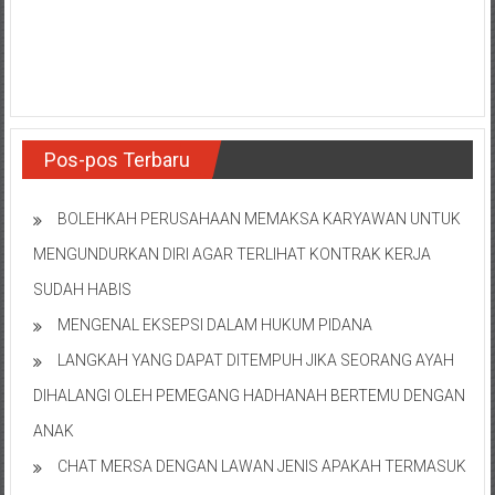
NTT/
Balik
papan/
Kalimantan
Barat/
Kalimantan
Pos-pos Terbaru
Timur/
Kalimantan
Selatan/
BOLEHKAH PERUSAHAAN MEMAKSA KARYAWAN UNTUK
Samarinda/Jawa
MENGUNDURKAN DIRI AGAR TERLIHAT KONTRAK KERJA
Barat/
SUDAH HABIS
jawa
Timur/
MENGENAL EKSEPSI DALAM HUKUM PIDANA
Terdekat
LANGKAH YANG DAPAT DITEMPUH JIKA SEORANG AYAH
DIHALANGI OLEH PEMEGANG HADHANAH BERTEMU DENGAN
ANAK
CHAT MERSA DENGAN LAWAN JENIS APAKAH TERMASUK