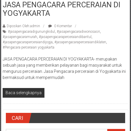
JASA PENGACARA PERCERAIAN DI
Pengacara
YOGYAKARTA
Perceraian/
Advokat
/
Diposkan Oleh:admin
0 Komentar
#jasapengacaradigunungkidul
,
#jasapengacaradiwonosasri
,
Konsultan
#jasapengacaramurah
,
#jasapengacaraperceraiandibantul
,
Hukum
#jasapengacaraperceraiandijogja
,
#jasapengacaraperceraiandiklaten
,
/
#Pengacara perceraian yogyakarta
Konsultan
JASA PENGACARA PERCERAIAN DI YOGYAKARTA- merupakan
Hukum
sebuah jasa yang memberikan pelayanan bagi masyarakat untuk
Pajak/
mengurus perceraian. Jasa Pengacara perceraian di Yogyakarta ini
Mediator/
bermaksud untuk mempermudah
Mediasi/
Yogyakarta/Bantul/Sleman/Gunung
Baca selengkapnya
Kidul/Wonosari/Wates/Kulonprogo/
Yogyakarta/Jogja/
kalten/Solo/
Purwakarta,
CARI
Sukoharjo/