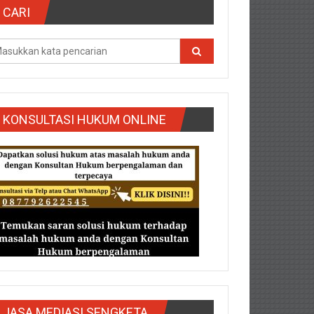
CARI
KONSULTASI HUKUM ONLINE
g/Purbalingga/Rembang/Sragen/Tegal/Wonogiri/Salatiga/Teg
JASA MEDIASI SENGKETA