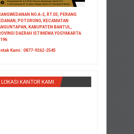
ANGWEDANAN NO.A-2, RT.03, PERANG
EDANAN, POTORONO, KECAMATAN
ANGUNTAPAN, KABUPATEN BANTUL,
ROVINSI DAERAH ISTIMEWA YOGYAKARTA
196
ntak
Kami : 0877-9262-2545
LOKASI KANTOR KAMI