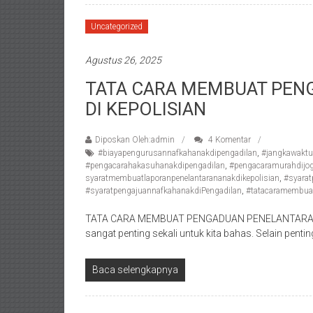
Bekasi/Jakarta
selatan/
Uncategorized
Jakarta
Utara/
Agustus 26, 2025
Jakarta
TATA CARA MEMBUAT PEN
Pusat/
Karawang/
DI KEPOLISIAN
Lampung
Barat/
Diposkan Oleh:admin
4 Komentar
#biayapengurusannafkahanakdipengadilan
,
#jangkawaktu
Lampung
#pengacarahakasuhanakdipengadilan
,
#pengacaramurahdijog
Timur/Lampung/
syaratmembuatlaporanpenelantarananakdikepolisian
,
#syara
Jambi/
#syaratpengajuannafkahanakdiPengadilan
,
#tatacaramembuat
Bengkulu/
TATA CARA MEMBUAT PENGADUAN PENELANTARAN 
Medan/
sangat penting sekali untuk kita bahas. Selain pent
Aceh/
Damasyaraya/
Baca selengkapnya
Solok/
Padang
Selatan/Padang