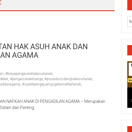
t
TAN HAK ASUH ANAK DAN
LAN AGAMA
an
,
#biayapengacarahakasuhanak
,
dekat
,
#pengaccarakeluarga
,
#prosedursidanghakasuhanak
,
gadilanagama
,
#syaratpengajuangugatannafkahanak
,
N NAFKAH ANAK DI PENGADILAN AGAMA – Merupakan
elain dari Penting,
k/Cilacap/Boyolali/Grobogan/Jepara/Pati/Pekalongan/Malan