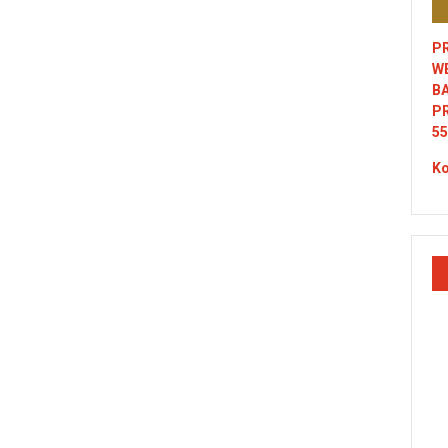
PR
W
B
P
55
Ko