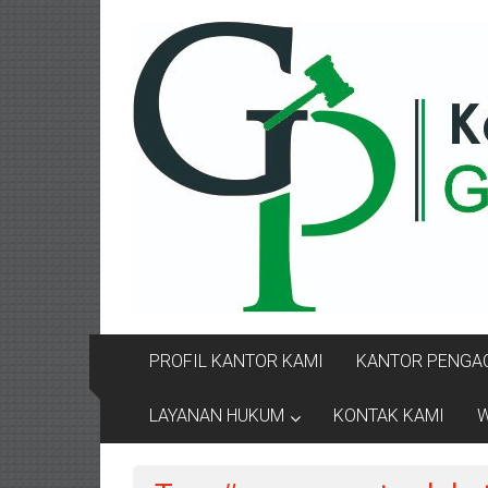
Lompat
KANTOR
ke
konten
PENGACARA
GUSRIANTO
&
PARTNERS
Kantor
Pengacara
Perceraian
/
Pengacara
PROFIL KANTOR KAMI
KANTOR PENGAC
Perceraian/
Advokat
LAYANAN HUKUM
KONTAK KAMI
W
/
Konsultan
Hukum