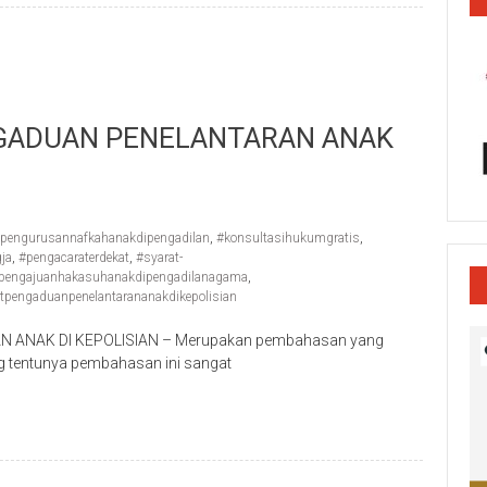
GADUAN PENELANTARAN ANAK
pengurusannafkahanakdipengadilan
,
#konsultasihukumgratis
,
ja
,
#pengacaraterdekat
,
#syarat-
tpengajuanhakasuhanakdipengadilanagama
,
pengaduanpenelantarananakdikepolisian
ANAK DI KEPOLISIAN – Merupakan pembahasan yang
ing tentunya pembahasan ini sangat