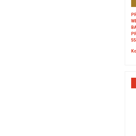
PR
W
B
P
55
Ko