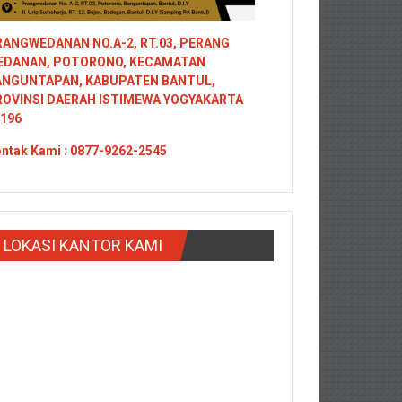
ANGWEDANAN NO.A-2, RT.03, PERANG
EDANAN, POTORONO, KECAMATAN
ANGUNTAPAN, KABUPATEN BANTUL,
ROVINSI DAERAH ISTIMEWA YOGYAKARTA
196
ntak
Kami : 0877-9262-2545
LOKASI KANTOR KAMI