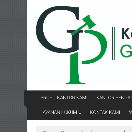
Lompat
KANTOR
ke
konten
PENGACARA
GUSRIANTO
&
PARTNERS
Kantor
Pengacara
Perceraian
/
Pengacara
PROFIL KANTOR KAMI
KANTOR PENGAC
Perceraian/
Advokat
LAYANAN HUKUM
KONTAK KAMI
W
/
Konsultan
Hukum