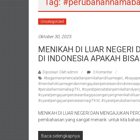
Tag: #perubahannamaba
/
Konsultan
Hukum
Uncategorized
Pajak/
Mediator/
Oktober 30, 2025
Mediasi/
MENIKAH DI LUAR NEGERI
Yogyakarta/Bantul/Sleman/Gunung
DI INDONESIA APAKAH BISA
Kidul/Wonosari/Wates/Kulonprogo/
Yogyakarta/Jogja/
Diposkan Oleh:admin
0 Komentar
kalten/Solo/
#bagaimanamencatatkanpernikahandiluarnegeri
,
#biayape
Purwakarta,
#menikahdiluarnegeridanmengajukanperceraiandiindonesiaa
Sukoharjo/
#perubahannamabagiTKI
,
#syaratpencatatanpernikahandyang
#syaratpengajuanperceraianbagipasanganyangmenikahdiluarn
Semarang/
#syaratpengajuanperceraiannagiTKW
,
#syaratperubahannam
Batang/Brebes/
Purworejo,
MENIKAH DI LUAR NEGERI DAN MENGAJUKAN PERCE
Kebumen/Magelang/Temanggung/Mungkid/Dema
pembahasan yang sangat menarik untuk kita bahas. 
Batu/
Blitar/Surabaya/Palembang/
Baca selengkapnya