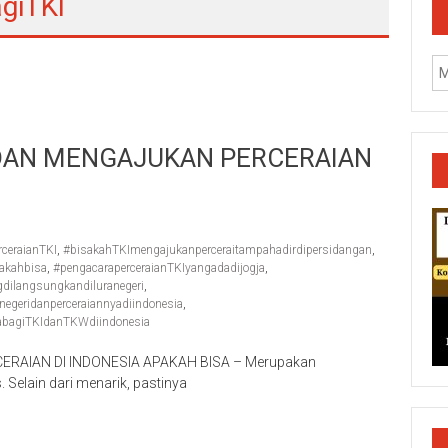
giTKI
 DAN MENGAJUKAN PERCERAIAN
rceraianTKI
,
#bisakahTKImengajukanperceraitampahadirdipersidangan
,
pakahbisa
,
#pengacaraperceraianTKIyangadadijogja
,
dilangsungkandiluranegeri
,
egeridanperceraiannyadiindonesia
,
abagiTKIdanTKWdiindonesia
RAIAN DI INDONESIA APAKAH BISA – Merupakan
k/Cilacap/Boyolali/Grobogan/Jepara/Pati/Pekalongan/Malan
Selain dari menarik, pastinya