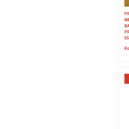
PR
W
B
P
55
Ko