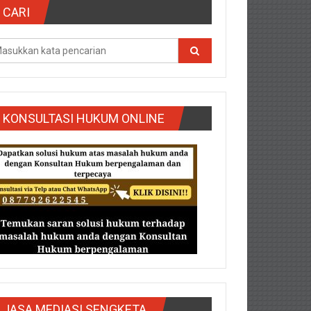
CARI
KONSULTASI HUKUM ONLINE
g/Purbalingga/Rembang/Sragen/Tegal/Wonogiri/Salatiga/Teg
JASA MEDIASI SENGKETA