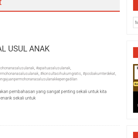
t
L USUL ANAK
ohonanasalusulanak
,
#apaituasalusulanak
,
ermohonanasalusulanak
,
#konsultasihukumgratis
,
#posbakumterdekat
,
engajuanpermohonanasalusulanakkepengadilan
pembahasan yang sangat penting sekali untuk kita
enarik sekali untuk
k/Cilacap/Boyolali/Grobogan/Jepara/Pati/Pekalongan/Malan