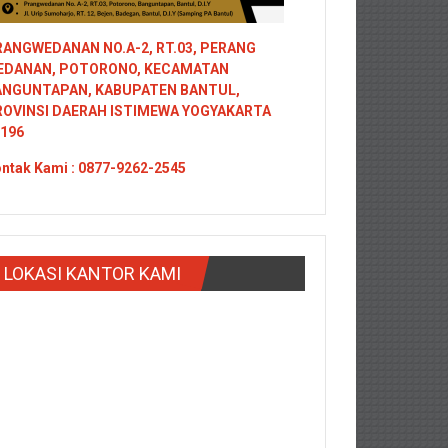
ANGWEDANAN NO.A-2, RT.03, PERANG
EDANAN, POTORONO, KECAMATAN
ANGUNTAPAN, KABUPATEN BANTUL,
ROVINSI DAERAH ISTIMEWA YOGYAKARTA
196
ntak
Kami : 0877-9262-2545
LOKASI KANTOR KAMI