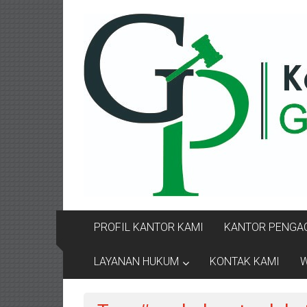
Lompat
KANTOR
ke
konten
PENGACARA
GUSRIANTO
&
PARTNERS
Kantor
Pengacara
Perceraian
/
Pengacara
PROFIL KANTOR KAMI
KANTOR PENGAC
Perceraian/
Advokat
LAYANAN HUKUM
KONTAK KAMI
W
/
Konsultan
Hukum