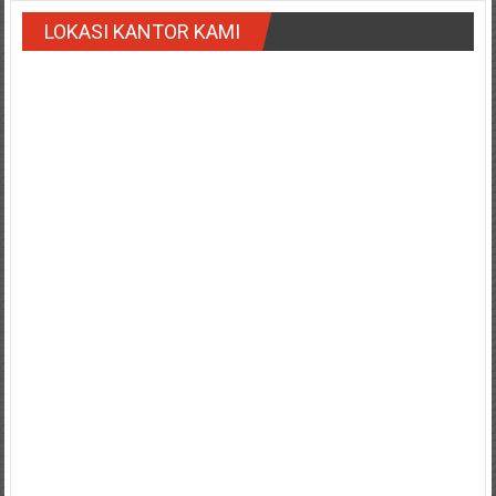
Payakumbung/
LOKASI KANTOR KAMI
Tanjung
pati/
Sarilamak/
Hulu
air/
Pasaman/
Kapur
IX/
Pangkalan/
Riau/
Pekanbaru/
Bangkinang/
Duri/
Dumai
Pangkal
Pinang/
Sulawesi,