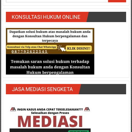
Semarang/
Batang/Brebes/
Purworejo,
KONSULTASI HUKUM ONLINE
Kebumen/Magelang/Temanggung/Mungkid/Demak/Cilacap/Boyo
Batu/
Blitar/Surabaya/Palembang/
Bekasi/Jakarta
selatan/
Jakarta
Utara/
Jakarta
Pusat/
Karawang/
JASA MEDIASI SENGKETA
Lampung
Barat/
Lampung
Timur/Lampung/
Jambi/
Bengkulu/