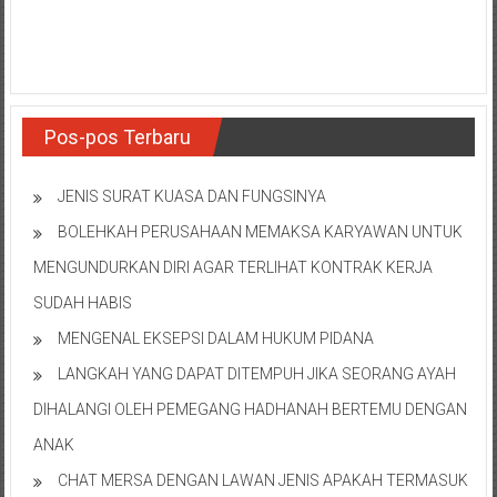
NTT/
Balik
papan/
Kalimantan
Barat/
Kalimantan
Pos-pos Terbaru
Timur/
Kalimantan
JENIS SURAT KUASA DAN FUNGSINYA
Selatan/
BOLEHKAH PERUSAHAAN MEMAKSA KARYAWAN UNTUK
Samarinda/Jawa
Barat/
MENGUNDURKAN DIRI AGAR TERLIHAT KONTRAK KERJA
jawa
SUDAH HABIS
Timur/
MENGENAL EKSEPSI DALAM HUKUM PIDANA
Terdekat
LANGKAH YANG DAPAT DITEMPUH JIKA SEORANG AYAH
DIHALANGI OLEH PEMEGANG HADHANAH BERTEMU DENGAN
ANAK
CHAT MERSA DENGAN LAWAN JENIS APAKAH TERMASUK