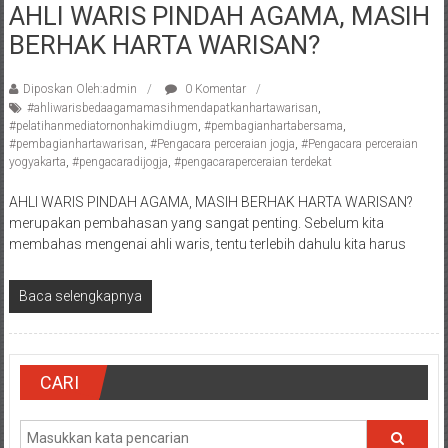
AHLI WARIS PINDAH AGAMA, MASIH
Pengacara
BERHAK HARTA WARISAN?
Perceraian/
Advokat
/
Diposkan Oleh:admin
0 Komentar
#ahliwarisbedaagamamasihmendapatkanhartawarisan
,
Konsultan
#pelatihanmediatornonhakimdiugm
,
#pembagianhartabersama
,
Hukum
#pembagianhartawarisan
,
#Pengacara perceraian jogja
,
#Pengacara perceraian
/
yogyakarta
,
#pengacaradijogja
,
#pengacaraperceraian terdekat
Konsultan
AHLI WARIS PINDAH AGAMA, MASIH BERHAK HARTA WARISAN?
Hukum
merupakan pembahasan yang sangat penting. Sebelum kita
Pajak/
membahas mengenai ahli waris, tentu terlebih dahulu kita harus
Mediator/
Mediasi/
Baca selengkapnya
Yogyakarta/Bantul/Sleman/Gunung
Kidul/Wonosari/Wates/Kulonprogo/
Yogyakarta/Jogja/
kalten/Solo/
CARI
Purwakarta,
Sukoharjo/