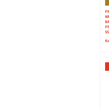
PR
W
B
P
55
Ko