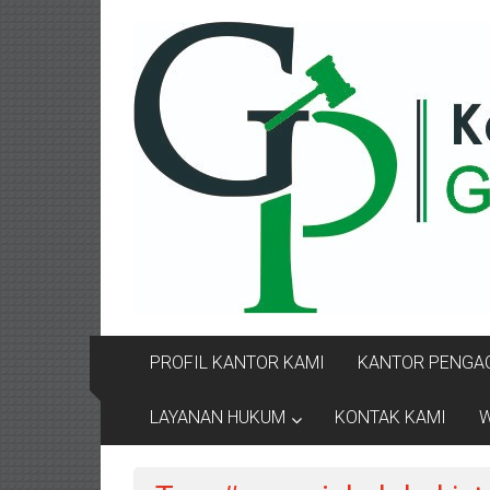
Lompat
KANTOR
ke
konten
PENGACARA
GUSRIANTO
&
PARTNERS
Kantor
Pengacara
Perceraian
/
Pengacara
PROFIL KANTOR KAMI
KANTOR PENGAC
Perceraian/
Advokat
LAYANAN HUKUM
KONTAK KAMI
W
/
Konsultan
Hukum