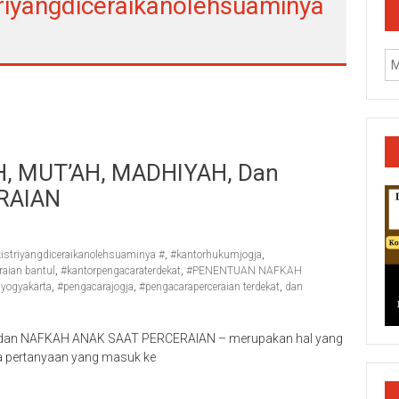
riyangdiceraikanolehsuaminya
, MUT’AH, MADHIYAH, Dan
RAIAN
istriyangdiceraikanolehsuaminya #
,
#kantorhukumjogja
,
raian bantul
,
#kantorpengacaraterdekat
,
#PENENTUAN NAFKAH
 yogyakarta
,
#pengacarajogja
,
#pengacaraperceraian terdekat
,
dan
an NAFKAH ANAK SAAT PERCERAIAN – merupakan hal yang
k/Cilacap/Boyolali/Grobogan/Jepara/Pati/Pekalongan/Malan
a pertanyaan yang masuk ke