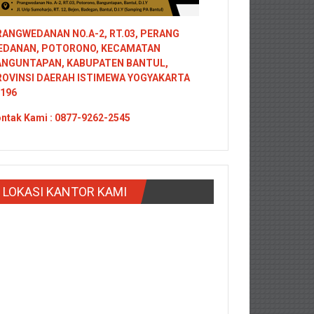
ANGWEDANAN NO.A-2, RT.03, PERANG
EDANAN, POTORONO, KECAMATAN
ANGUNTAPAN, KABUPATEN BANTUL,
ROVINSI DAERAH ISTIMEWA YOGYAKARTA
196
ntak
Kami : 0877-9262-2545
LOKASI KANTOR KAMI