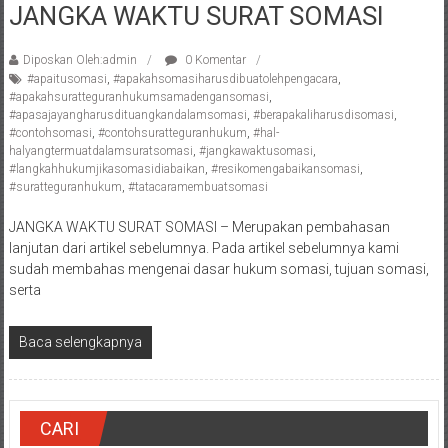
JANGKA WAKTU SURAT SOMASI
Pengacara
Perceraian/
Diposkan Oleh:admin
0 Komentar
Advokat
#apaitusomasi
,
#apakahsomasiharusdibuatolehpengacara
,
/
#apakahsuratteguranhukumsamadengansomasi
,
Konsultan
#apasajayangharusdituangkandalamsomasi
,
#berapakaliharusdisomasi
,
#contohsomasi
,
#contohsuratteguranhukum
,
#hal-
Hukum
halyangtermuatdalamsuratsomasi
,
#jangkawaktusomasi
,
/
#langkahhukumjikasomasidiabaikan
,
#resikomengabaikansomasi
,
Konsultan
#suratteguranhukum
,
#tatacaramembuatsomasi
Hukum
JANGKA WAKTU SURAT SOMASI – Merupakan pembahasan
Pajak/
lanjutan dari artikel sebelumnya. Pada artikel sebelumnya kami
Mediator/
sudah membahas mengenai dasar hukum somasi, tujuan somasi,
Mediasi/
serta
Yogyakarta/Bantul/Sleman/Gunung
Kidul/Wonosari/Wates/Kulonprogo/
Baca selengkapnya
Yogyakarta/Jogja/
kalten/Solo/
Purwakarta,
Sukoharjo/
CARI