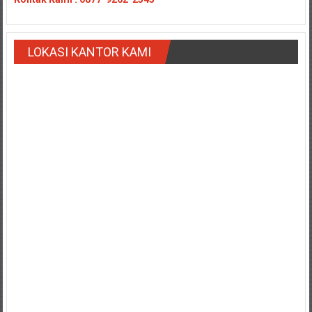
Payakumbung/
Tanjung
pati/
LOKASI KANTOR KAMI
Sarilamak/
Hulu
air/
Pasaman/
Kapur
IX/
Pangkalan/
Riau/
Pekanbaru/
Bangkinang/
Duri/
Dumai
Pangkal
Pinang/
Sulawesi,