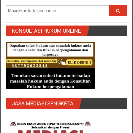
Semarang/
Batang/Brebes/
Purworejo,
Kebumen/Magelang/Temanggung/Mungkid/Demak/Cilacap/Boyo
Batu/
KONSULTASI HUKUM ONLINE
Blitar/Surabaya/Palembang/
Bekasi/Jakarta
selatan/
Jakarta
Utara/
Jakarta
Pusat/
Karawang/
Lampung
Barat/
JASA MEDIASI SENGKETA
Lampung
Timur/Lampung/
Jambi/
Bengkulu/