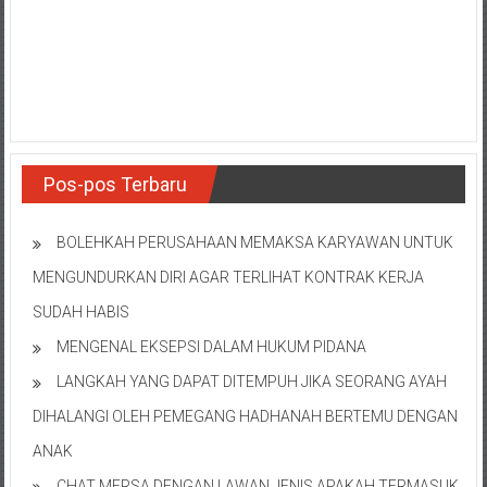
NTT/
Balik
papan/
Kalimantan
Barat/
Kalimantan
Timur/
Pos-pos Terbaru
Kalimantan
Selatan/
Samarinda/Jawa
BOLEHKAH PERUSAHAAN MEMAKSA KARYAWAN UNTUK
Barat/
MENGUNDURKAN DIRI AGAR TERLIHAT KONTRAK KERJA
jawa
SUDAH HABIS
Timur/
Terdekat
MENGENAL EKSEPSI DALAM HUKUM PIDANA
LANGKAH YANG DAPAT DITEMPUH JIKA SEORANG AYAH
DIHALANGI OLEH PEMEGANG HADHANAH BERTEMU DENGAN
ANAK
CHAT MERSA DENGAN LAWAN JENIS APAKAH TERMASUK