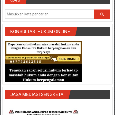
Semarang/
Batang/Brebes/
Purworejo,
Kebumen/Magelang/Temanggung/Mungkid/Demak/Cilacap/Boyo
Batu/
Blitar/Surabaya/Palembang/
KONSULTASI HUKUM ONLINE
Bekasi/Jakarta
selatan/
Jakarta
Utara/
Jakarta
Pusat/
Karawang/
Lampung
Barat/
Lampung
JASA MEDIASI SENGKETA
Timur/Lampung/
Jambi/
Bengkulu/