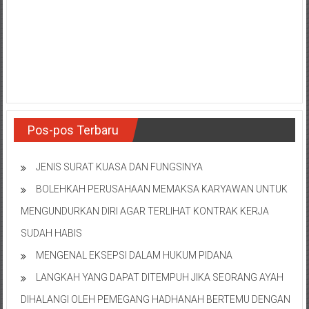
NTT/
Balik
papan/
Kalimantan
Barat/
Kalimantan
Timur/
Kalimantan
Pos-pos Terbaru
Selatan/
Samarinda/Jawa
Barat/
JENIS SURAT KUASA DAN FUNGSINYA
jawa
BOLEHKAH PERUSAHAAN MEMAKSA KARYAWAN UNTUK
Timur/
MENGUNDURKAN DIRI AGAR TERLIHAT KONTRAK KERJA
Terdekat
SUDAH HABIS
MENGENAL EKSEPSI DALAM HUKUM PIDANA
LANGKAH YANG DAPAT DITEMPUH JIKA SEORANG AYAH
DIHALANGI OLEH PEMEGANG HADHANAH BERTEMU DENGAN