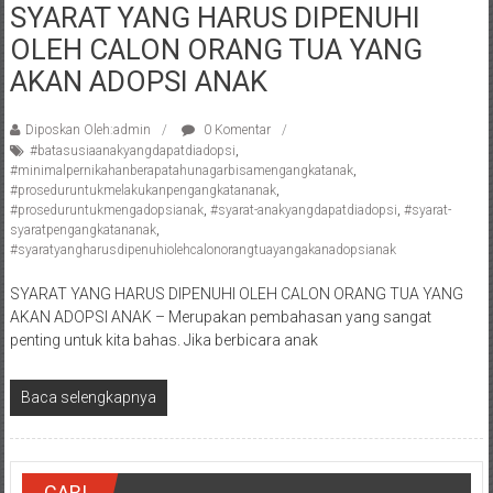
SYARAT YANG HARUS DIPENUHI
Pengacara
OLEH CALON ORANG TUA YANG
Perceraian/
Advokat
AKAN ADOPSI ANAK
/
Konsultan
Diposkan Oleh:admin
0 Komentar
Hukum
#batasusiaanakyangdapatdiadopsi
,
#minimalpernikahanberapatahunagarbisamengangkatanak
,
/
#proseduruntukmelakukanpengangkatananak
,
Konsultan
#proseduruntukmengadopsianak
,
#syarat-anakyangdapatdiadopsi
,
#syarat-
Hukum
syaratpengangkatananak
,
#syaratyangharusdipenuhiolehcalonorangtuayangakanadopsianak
Pajak/
Mediator/
SYARAT YANG HARUS DIPENUHI OLEH CALON ORANG TUA YANG
Mediasi/
AKAN ADOPSI ANAK – Merupakan pembahasan yang sangat
Yogyakarta/Bantul/Sleman/Gunung
penting untuk kita bahas. Jika berbicara anak
Kidul/Wonosari/Wates/Kulonprogo/
Yogyakarta/Jogja/
Baca selengkapnya
kalten/Solo/
Purwakarta,
Sukoharjo/
CARI