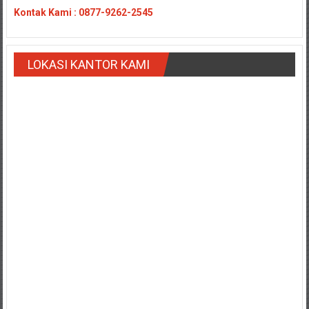
Payakumbung/
Kontak
Kami : 0877-9262-2545
Tanjung
pati/
Sarilamak/
LOKASI KANTOR KAMI
Hulu
air/
Pasaman/
Kapur
IX/
Pangkalan/
Riau/
Pekanbaru/
Bangkinang/
Duri/
Dumai
Pangkal
Pinang/
Sulawesi,