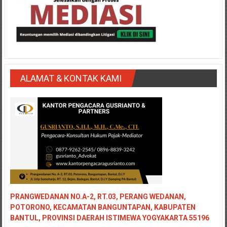
Medan/
Aceh/
Damasyaraya/
Solok/
Padang
Selatan/Padang
barat/
ALAMAT & KONTAK KAMI
Padang
Utara/
Kota
Padang/
Sumatera
Barat/
Pariaman/
Bukittinggi/
Padang
PRANGWEDANAN NO.A-2, RT.03, PERANG WEDANAN,
panjang/
POTORONO, KECAMATAN BANGUNTAPAN, KABUPATEN
Kayutanam/
BANTUL, PROVINSI DAERAH ISTIMEWA YOGYAKARTA 55196
Baso/