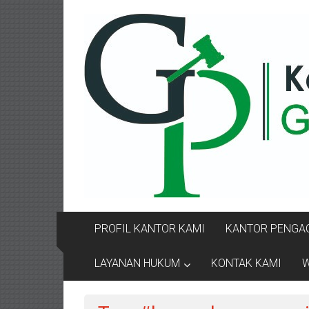
Lompat
KANTOR
ke
konten
PENGACARA
GUSRIANTO
&
PARTNERS
Kantor
Pengacara
Perceraian
/
Pengacara
PROFIL KANTOR KAMI
KANTOR PENGAC
Perceraian/
Advokat
LAYANAN HUKUM
KONTAK KAMI
W
/
Konsultan
Hukum