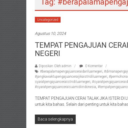
Tag: #berapalamapengaju
/
Konsultan
Hukum
Uncategorized
Pajak/
Mediator/
Agustus 10, 2024
Mediasi/
TEMPAT PENGAJUAN CERAI T
Yogyakarta/Bantul/Sleman/Gunung
NEGERI
Kidul/Wonosari/Wates/Kulonprogo/
Yogyakarta/Jogja/
Diposkan Oleh:admin
0 Komentar
kalten/Solo/
#berapalamapengajuanceraidariluarnegeri
,
#dimanapengajua
Purwakarta,
#jangkawaktupengajuanceraijikaistridiluarnegeri
,
#permohonan
Sukoharjo/
syaratpengajuanceraiistridiluarnegeri
,
#syaratpengajuanceraida
#syaratpengajuanceraisuamidiindonesia
,
#tempatpengajuancera
Semarang/
Batang/Brebes/
TEMPAT PENGAJUAN CERAI TALAK JIKA ISTERI DI L
Purworejo,
untuk kita bahas. Selain dari penting untuk kita bahas
Kebumen/Magelang/Temanggung/Mungkid/Dema
Batu/
Baca selengkapnya
Blitar/Surabaya/Palembang/