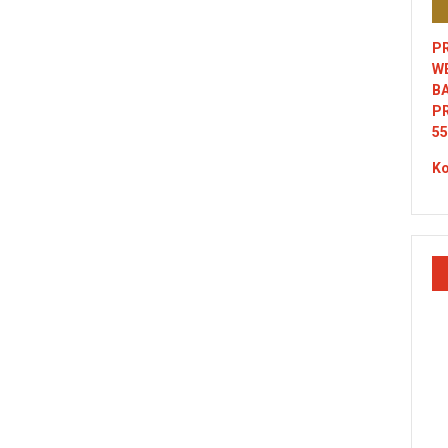
PR
W
B
P
55
Ko