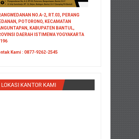
ANGWEDANAN NO.A-2, RT.03, PERANG
EDANAN, POTORONO, KECAMATAN
ANGUNTAPAN, KABUPATEN BANTUL,
ROVINSI DAERAH ISTIMEWA YOGYAKARTA
196
ntak
Kami : 0877-9262-2545
LOKASI KANTOR KAMI