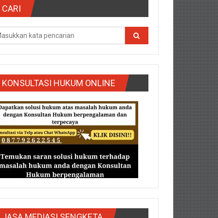
CARI
KONSULTASI HUKUM ONLINE
g/Purbalingga/Rembang/Sragen/Tegal/Wonogiri/Salatiga/Teg
JASA MEDIASI SENGKETA