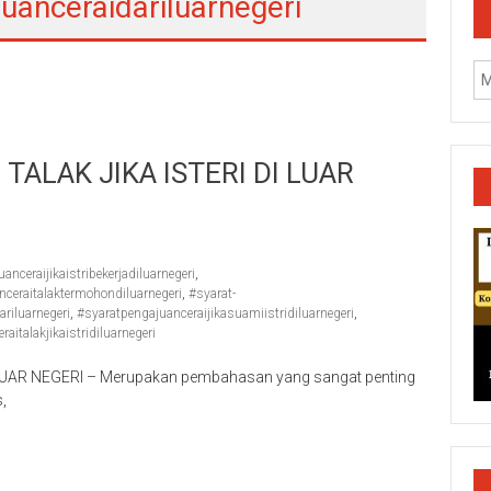
anceraidariluarnegeri
ALAK JIKA ISTERI DI LUAR
nceraijikaistribekerjadiluarnegeri
,
ceraitalaktermohondiluarnegeri
,
#syarat-
riluarnegeri
,
#syaratpengajuanceraijikasuamiistridiluarnegeri
,
italakjikaistridiluarnegeri
UAR NEGERI – Merupakan pembahasan yang sangat penting
,
k/Cilacap/Boyolali/Grobogan/Jepara/Pati/Pekalongan/Malan