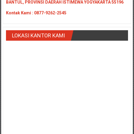
BANTUL, PROVINSI DAERAH ISTIMEWA YOGYAKARTA 55196
Payakumbung/
Tanjung
Kontak
Kami : 0877-9262-2545
pati/
Sarilamak/
Hulu
LOKASI KANTOR KAMI
air/
Pasaman/
Kapur
IX/
Pangkalan/
Riau/
Pekanbaru/
Bangkinang/
Duri/
Dumai
Pangkal
Pinang/
Sulawesi,