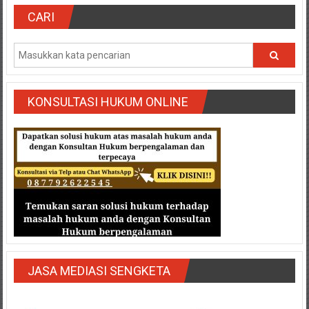
Semarang/
CARI
Batang/Brebes/
Purworejo,
Kebumen/Magelang/Temanggung/Mungkid/Demak/Cilacap/Boyo
Batu/
Blitar/Surabaya/Palembang/
Bekasi/Jakarta
KONSULTASI HUKUM ONLINE
selatan/
Jakarta
Utara/
Jakarta
Pusat/
Karawang/
Lampung
Barat/
Lampung
Timur/Lampung/
JASA MEDIASI SENGKETA
Jambi/
Bengkulu/