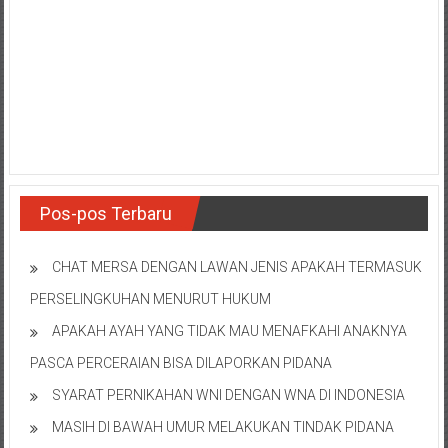
NTT/
Balik
papan/
Kalimantan
Barat/
Kalimantan
Timur/
Kalimantan
Selatan/
Pos-pos Terbaru
Samarinda/Jawa
Barat/
jawa
CHAT MERSA DENGAN LAWAN JENIS APAKAH TERMASUK
Timur/
PERSELINGKUHAN MENURUT HUKUM
Terdekat
APAKAH AYAH YANG TIDAK MAU MENAFKAHI ANAKNYA
PASCA PERCERAIAN BISA DILAPORKAN PIDANA
SYARAT PERNIKAHAN WNI DENGAN WNA DI INDONESIA
MASIH DI BAWAH UMUR MELAKUKAN TINDAK PIDANA