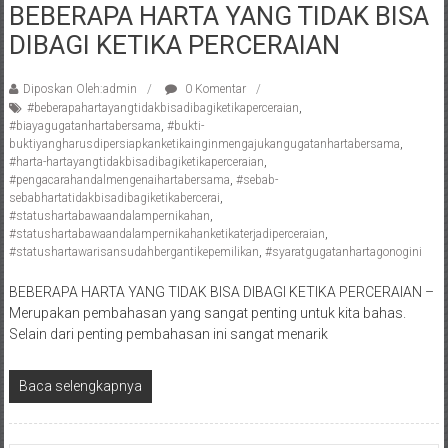
BEBERAPA HARTA YANG TIDAK BISA
Pengacara
DIBAGI KETIKA PERCERAIAN
Perceraian/
Advokat
/
Diposkan Oleh:admin
0 Komentar
#beberapahartayangtidakbisadibagiketikaperceraian
,
Konsultan
#biayagugatanhartabersama
,
#bukti-
Hukum
buktiyangharusdipersiapkanketikainginmengajukangugatanhartabersama
,
/
#harta-hartayangtidakbisadibagiketikaperceraian
,
#pengacarahandalmengenaihartabersama
,
#sebab-
Konsultan
sebabhartatidakbisadibagiketikabercerai
,
Hukum
#statushartabawaandalampernikahan
,
Pajak/
#statushartabawaandalampernikahanketikaterjadiperceraian
,
#statushartawarisansudahbergantikepemilikan
,
#syaratgugatanhartagonogini
Mediator/
Mediasi/
BEBERAPA HARTA YANG TIDAK BISA DIBAGI KETIKA PERCERAIAN –
Yogyakarta/Bantul/Sleman/Gunung
Merupakan pembahasan yang sangat penting untuk kita bahas.
Kidul/Wonosari/Wates/Kulonprogo/
Selain dari penting pembahasan ini sangat menarik
Yogyakarta/Jogja/
kalten/Solo/
Baca selengkapnya
Purwakarta,
Sukoharjo/