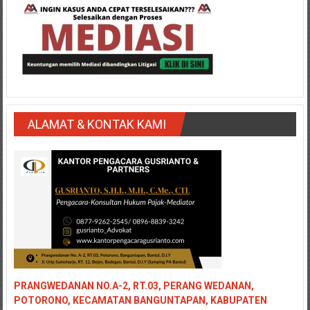
Medan/
Aceh/
Damasyaraya/
Solok/
Padang
Selatan/Padang
barat/
Padang
ALAMAT & KONTAK KAMI
Utara/
Kota
Padang/
Sumatera
Barat/
Pariaman/
Bukittinggi/
Padang
panjang/
PRANGWEDANAN NO.A-2, RT.03, PERANG WEDANAN,
Kayutanam/
POTORONO, KECAMATAN BANGUNTAPAN, KABUPATEN
Baso/