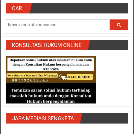
Semarang/
Batang/Brebes/
CARI
Purworejo,
Kebumen/Magelang/Temanggung/Mungkid/Demak/Cilacap/Boyo
Batu/
Blitar/Surabaya/Palembang/
Bekasi/Jakarta
KONSULTASI HUKUM ONLINE
selatan/
Jakarta
Utara/
Jakarta
Pusat/
Karawang/
Lampung
Barat/
Lampung
Timur/Lampung/
JASA MEDIASI SENGKETA
Jambi/
Bengkulu/