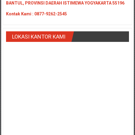
BANTUL, PROVINSI DAERAH ISTIMEWA YOGYAKARTA 55196
Payakumbung/
Tanjung
Kontak
Kami : 0877-9262-2545
pati/
Sarilamak/
Hulu
LOKASI KANTOR KAMI
air/
Pasaman/
Kapur
IX/
Pangkalan/
Riau/
Pekanbaru/
Bangkinang/
Duri/
Dumai
Pangkal
Pinang/
Sulawesi,