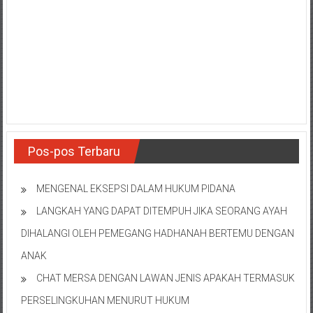
NTT/
Balik
papan/
Kalimantan
Barat/
Kalimantan
Timur/
Kalimantan
Selatan/
Pos-pos Terbaru
Samarinda/Jawa
Barat/
jawa
MENGENAL EKSEPSI DALAM HUKUM PIDANA
Timur/
LANGKAH YANG DAPAT DITEMPUH JIKA SEORANG AYAH
Terdekat
DIHALANGI OLEH PEMEGANG HADHANAH BERTEMU DENGAN
ANAK
CHAT MERSA DENGAN LAWAN JENIS APAKAH TERMASUK
PERSELINGKUHAN MENURUT HUKUM