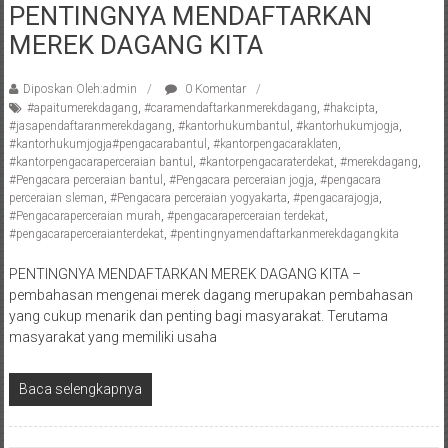
PENTINGNYA MENDAFTARKAN
Pengacara
MEREK DAGANG KITA
Perceraian/
Advokat
/
Diposkan Oleh:admin
0 Komentar
#apaitumerekdagang
,
#caramendaftarkanmerekdagang
,
#hakcipta
,
Konsultan
#jasapendaftaranmerekdagang
,
#kantorhukumbantul
,
#kantorhukumjogja
,
Hukum
#kantorhukumjogja#pengacarabantul
,
#kantorpengacaraklaten
,
/
#kantorpengacaraperceraian bantul
,
#kantorpengacaraterdekat
,
#merekdagang
,
#Pengacara perceraian bantul
,
#Pengacara perceraian jogja
,
#pengacara
Konsultan
perceraian sleman
,
#Pengacara perceraian yogyakarta
,
#pengacarajogja
,
Hukum
#Pengacaraperceraian murah
,
#pengacaraperceraian terdekat
,
Pajak/
#pengacaraperceraianterdekat
,
#pentingnyamendaftarkanmerekdagangkita
Mediator/
PENTINGNYA MENDAFTARKAN MEREK DAGANG KITA –
Mediasi/
pembahasan mengenai merek dagang merupakan pembahasan
Yogyakarta/Bantul/Sleman/Gunung
yang cukup menarik dan penting bagi masyarakat. Terutama
Kidul/Wonosari/Wates/Kulonprogo/
masyarakat yang memiliki usaha
Yogyakarta/Jogja/
kalten/Solo/
Baca selengkapnya
Purwakarta,
Sukoharjo/