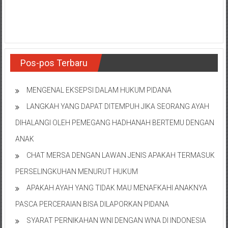
NTT/
Balik
papan/
Kalimantan
Barat/
Kalimantan
Pos-pos Terbaru
Timur/
Kalimantan
MENGENAL EKSEPSI DALAM HUKUM PIDANA
Selatan/
LANGKAH YANG DAPAT DITEMPUH JIKA SEORANG AYAH
Samarinda/Jawa
Barat/
DIHALANGI OLEH PEMEGANG HADHANAH BERTEMU DENGAN
jawa
ANAK
Timur/
CHAT MERSA DENGAN LAWAN JENIS APAKAH TERMASUK
Terdekat
PERSELINGKUHAN MENURUT HUKUM
APAKAH AYAH YANG TIDAK MAU MENAFKAHI ANAKNYA
PASCA PERCERAIAN BISA DILAPORKAN PIDANA
SYARAT PERNIKAHAN WNI DENGAN WNA DI INDONESIA