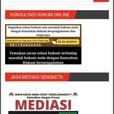
Semarang/
Batang/Brebes/
Purworejo,
KONSULTASI HUKUM ONLINE
Kebumen/Magelang/Temanggung/Mungkid/Demak/Cilacap/Boyo
Batu/
Blitar/Surabaya/Palembang/
Bekasi/Jakarta
selatan/
Jakarta
Utara/
Jakarta
Pusat/
Karawang/
JASA MEDIASI SENGKETA
Lampung
Barat/
Lampung
Timur/Lampung/
Jambi/
Bengkulu/