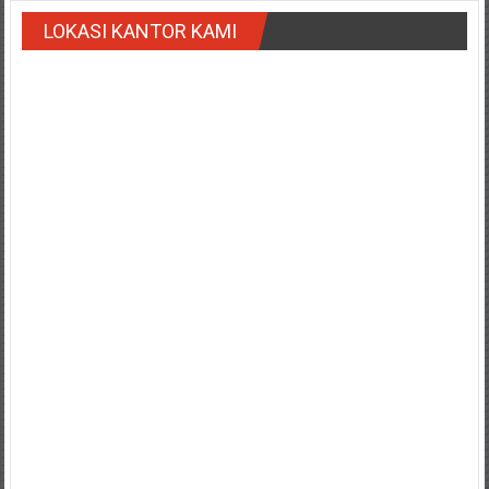
Payakumbung/
LOKASI KANTOR KAMI
Tanjung
pati/
Sarilamak/
Hulu
air/
Pasaman/
Kapur
IX/
Pangkalan/
Riau/
Pekanbaru/
Bangkinang/
Duri/
Dumai
Pangkal
Pinang/
Sulawesi,