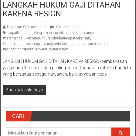
LANGKAH HUKUM GAJI DITAHAN
Pengacara
KARENA RESIGN
Perceraian/
Advokat
/
Diposkan Oleh:admin
0 Komentar
#apaitubipartit
,
#bagaimanaupahkalauresign
,
#cara-cararesign
,
Konsultan
#caramengajukanpengundurandiridaritempatpekerjaan
,
Hukum
#caramengajukanresign
,
#langkahhukumgajiditahankarenaresign
,
/
#pengertiantripartit
,
#syarat-syaratresign
Konsultan
LANGKAH HUKUM GAJI DITAHAN KARENA RESIGN -pembahasan
Hukum
yang sangat menarik dan penting untuk dibahas. Terutama bagi kita
Pajak/
yang berstatus sebagai karyawan, baik karyawan tetap
Mediator/
Mediasi/
Baca selengkapnya
Yogyakarta/Bantul/Sleman/Gunung
Kidul/Wonosari/Wates/Kulonprogo/
Yogyakarta/Jogja/
kalten/Solo/
CARI
Purwakarta,
Sukoharjo/