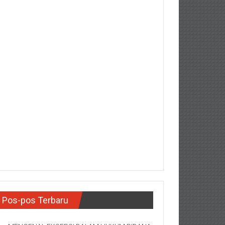
Pos-pos Terbaru