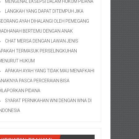
MENGENAL EKSEPSI DALAM HUKUM PIDANA
LANGKAH YANG DAPAT DITEMPUH JIKA
SEORANG AYAH DIHALANGI OLEH PEMEGANG
HADHANAH BERTEMU DENGAN ANAK
CHAT MERSA DENGAN LAWAN JENIS
APAKAH TERMASUK PERSELINGKUHAN
MENURUT HUKUM
APAKAH AYAH YANG TIDAK MAU MENAFKAHI
ANAKNYA PASCA PERCERAIAN BISA
DILAPORKAN PIDANA
SYARAT PERNIKAHAN WNI DENGAN WNA DI
INDONESIA