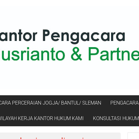
ARA PERCERAIAN JOGJA/ BANTUL/ SLEMAN
PENGACARA 
ILAYAH KERJA KANTOR HUKUM KAMI
KONSULTASI HUKUM