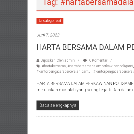
Tag: #hartabersamadal
/
Konsultan
Hukum
Uncategorized
Pajak/
Mediator/
Juni 7, 2023
Mediasi/
HARTA BERSAMA DALAM P
Yogyakarta/Bantul/Sleman/Gunung
Kidul/Wonosari/Wates/Kulonprogo/
Diposkan Oleh:admin
0 Komentar
Yogyakarta/Jogja/
#hartabersama
,
#hartabersamadalamperkawinanpoligami
kalten/Solo/
#kantorpengacaraperceraian bantul
,
#kantorpengacarapercerai
Purwakarta,
HARTA BERSAMA DALAM PERKAWINAN POLIGAMI- Ma
Sukoharjo/
merupakan masalah yang sering terjadi. Dan dalam p
Semarang/
Batang/Brebes/
Baca selengkapnya
Purworejo,
Kebumen/Magelang/Temanggung/Mungkid/Dema
Batu/
Blitar/Surabaya/Palembang/