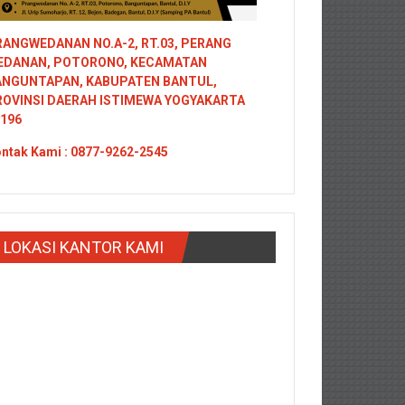
ANGWEDANAN NO.A-2, RT.03, PERANG
EDANAN, POTORONO, KECAMATAN
ANGUNTAPAN, KABUPATEN BANTUL,
ROVINSI DAERAH ISTIMEWA YOGYAKARTA
196
ntak
Kami : 0877-9262-2545
LOKASI KANTOR KAMI