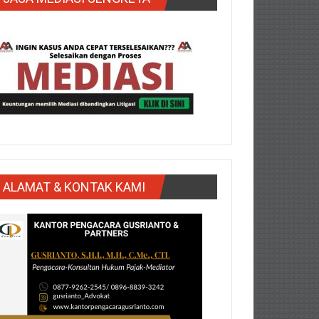
ALAMAT & KONTAK KAMI