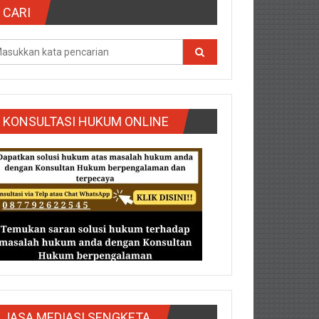
CARI
KONSULTASI HUKUM ONLINE
g/Purbalingga/Rembang/Sragen/Tegal/Wonogiri/Salatiga/Teg
JASA MEDIASI SENGKETA