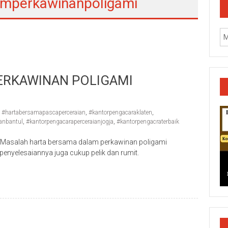
amperkawinanpoligami
ERKAWINAN POLIGAMI
,
#hartabersamapascaperceraian
,
#kantorpengacaraklaten
,
anbantul
,
#kantorpengacaraperceraianjogja
,
#kantorpengacraterbaik
salah harta bersama dalam perkawinan poligami
enyelesaiannya juga cukup pelik dan rumit.
k/Cilacap/Boyolali/Grobogan/Jepara/Pati/Pekalongan/Malan