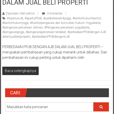
DALAM JUAL BELI PROPERTI
Pengacara
Perceraian/
Diposkan Oleh:admin
0 Komentar
Advokat
#ApaituAJB
,
#apaituPPJB
,
#jualbelitanahdijogja
,
#kantorhukumbantul
,
/
#kantorhukumjogja
,
#Kantorpengacara dan konsultan hukum Yogyakarta
,
#pengacara perceraian sleman
,
#Pengacara perceraian yogyakarta
,
Konsultan
#pengacarajogja
,
#pengacaraperceraian terdekat
,
#perbedaanPPJBdengan AJB
Hukum
dalamjualbeliproperti
,
#perbedaanPPJBdenganAJB
/
Konsultan
PERBEDAAN PPJB DENGAN AJB DALAM JUAL BELI PROPERTI –
merupakan pembahasan yang cukup menarik untuk dibahas. Dan
Hukum
pembahasan ini cukup penting untuk dipahami oleh
Pajak/
Mediator/
Baca selengkapnya
Mediasi/
Yogyakarta/Bantul/Sleman/Gunung
Kidul/Wonosari/Wates/Kulonprogo/
Yogyakarta/Jogja/
CARI
kalten/Solo/
Purwakarta,
Sukoharjo/