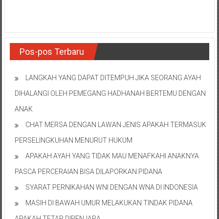
NTT/
Balik
papan/
Kalimantan
Barat/
Pos-pos Terbaru
Kalimantan
Timur/
LANGKAH YANG DAPAT DITEMPUH JIKA SEORANG AYAH
Kalimantan
DIHALANGI OLEH PEMEGANG HADHANAH BERTEMU DENGAN
Selatan/
Samarinda/Jawa
ANAK
Barat/
CHAT MERSA DENGAN LAWAN JENIS APAKAH TERMASUK
jawa
PERSELINGKUHAN MENURUT HUKUM
Timur/
Terdekat
APAKAH AYAH YANG TIDAK MAU MENAFKAHI ANAKNYA
PASCA PERCERAIAN BISA DILAPORKAN PIDANA
SYARAT PERNIKAHAN WNI DENGAN WNA DI INDONESIA
MASIH DI BAWAH UMUR MELAKUKAN TINDAK PIDANA
APAKAH TETAP DIPENJARA