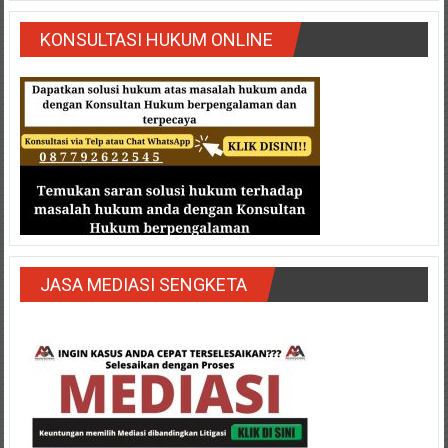
Semarang/
Batang/Brebes/
KONSULTASI HUKUM ONLINE
Purworejo,
Kebumen/Magelang/Temanggung/Mungkid/Demak/Cilacap/Boyo
Batu/
Blitar/Surabaya/Palembang/
Bekasi/Jakarta
selatan/
Jakarta
Utara/
Jakarta
Pusat/
JASA MEDIASI SENGKETA
Karawang/
Lampung
Barat/
Lampung
Timur/Lampung/
Jambi/
Bengkulu/