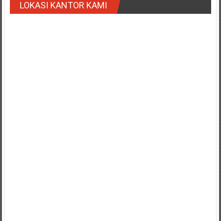
LOKASI KANTOR KAMI
Payakumbung/
Tanjung
pati/
Sarilamak/
Hulu
air/
Pasaman/
Kapur
IX/
Pangkalan/
Riau/
Pekanbaru/
Bangkinang/
Duri/
Dumai
Pangkal
Pinang/
Sulawesi,