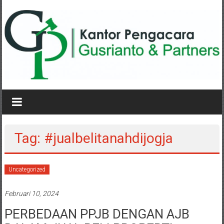
Lompat
ke
konten
KANTOR
PENGACARA
GUSRIANTO
Tag: #jualbelitanahdijogja
&
PARTNERS
Uncategorized
Kantor
Februari 10, 2024
Pengacara
Perceraian
PERBEDAAN PPJB DENGAN AJB
/