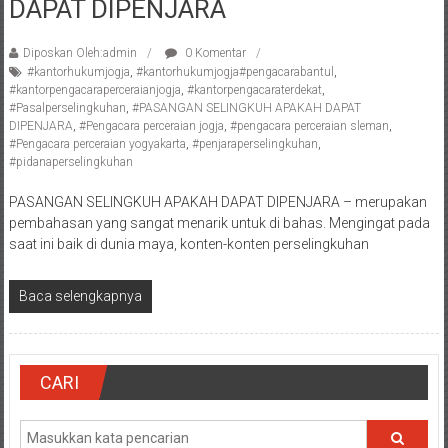
DAPAT DIPENJARA
Pengacara
Perceraian/
Diposkan Oleh:admin
0 Komentar
Advokat
#kantorhukumjogja
,
#kantorhukumjogja#pengacarabantul
,
/
#kantorpengacaraperceraianjogja
,
#kantorpengacaraterdekat
,
#Pasalperselingkuhan
,
#PASANGAN SELINGKUH APAKAH DAPAT
Konsultan
DIPENJARA
,
#Pengacara perceraian jogja
,
#pengacara perceraian sleman
,
Hukum
#Pengacara perceraian yogyakarta
,
#penjaraperselingkuhan
,
/
#pidanaperselingkuhan
Konsultan
PASANGAN SELINGKUH APAKAH DAPAT DIPENJARA – merupakan
Hukum
pembahasan yang sangat menarik untuk di bahas. Mengingat pada
Pajak/
saat ini baik di dunia maya, konten-konten perselingkuhan
Mediator/
Mediasi/
Baca selengkapnya
Yogyakarta/Bantul/Sleman/Gunung
Kidul/Wonosari/Wates/Kulonprogo/
Yogyakarta/Jogja/
kalten/Solo/
CARI
Purwakarta,
Sukoharjo/