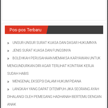
NTT/
Balik
papan/
Kalimantan
Barat/
Kalimantan
Pos-pos Terbaru
Timur/
Kalimantan
UNSUR-UNSUR SURAT KUASA DAN DASAR HUKUMNYA
Selatan/
JENIS SURAT KUASA DAN FUNGSINYA
Samarinda/Jawa
Barat/
BOLEHKAH PERUSAHAAN MEMAKSA KARYAWAN UNTUK
jawa
MENGUNDURKAN DIRI AGAR TERLIHAT KONTRAK KERJA
Timur/
SUDAH HABIS
Terdekat
MENGENAL EKSEPSI DALAM HUKUM PIDANA
LANGKAH YANG DAPAT DITEMPUH JIKA SEORANG AYAH
DIHALANGI OLEH PEMEGANG HADHANAH BERTEMU DENGAN
ANAK