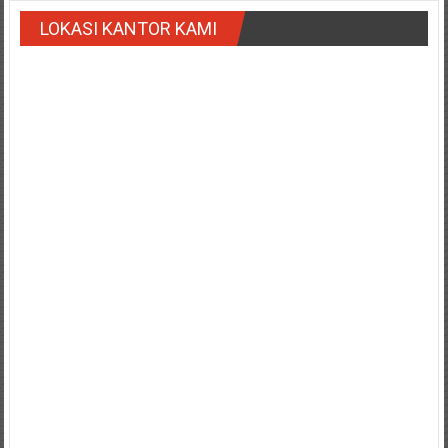
Payakumbung/
LOKASI KANTOR KAMI
Tanjung
pati/
Sarilamak/
Hulu
air/
Pasaman/
Kapur
IX/
Pangkalan/
Riau/
Pekanbaru/
Bangkinang/
Duri/
Dumai
Pangkal
Pinang/
Sulawesi,