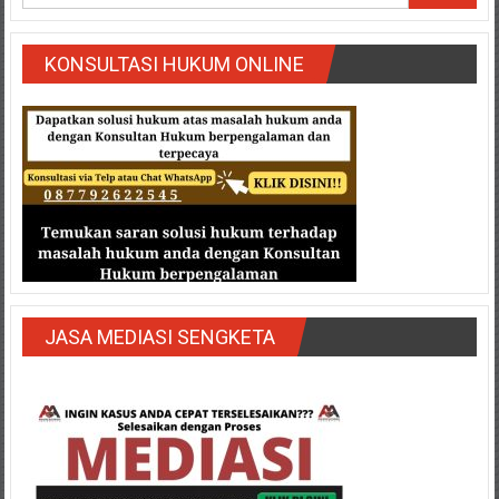
Semarang/
Batang/Brebes/
Purworejo,
KONSULTASI HUKUM ONLINE
Kebumen/Magelang/Temanggung/Mungkid/Demak/Cilacap/Boyo
Batu/
Blitar/Surabaya/Palembang/
Bekasi/Jakarta
selatan/
Jakarta
Utara/
Jakarta
Pusat/
Karawang/
JASA MEDIASI SENGKETA
Lampung
Barat/
Lampung
Timur/Lampung/
Jambi/
Bengkulu/