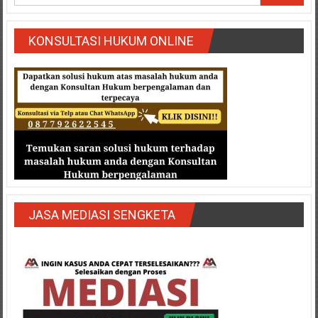
Semarang/
Batang/Brebes/
Purworejo,
KONSULTASI HUKUM ONLINE
Kebumen/Magelang/Temanggung/Mungkid/Demak/Cilacap/Boyo
Batu/
Blitar/Surabaya/Palembang/
Bekasi/Jakarta
selatan/
Jakarta
Utara/
Jakarta
Pusat/
Karawang/
JASA MEDIASI SENGKETA
Lampung
Barat/
Lampung
Timur/Lampung/
Jambi/
Bengkulu/