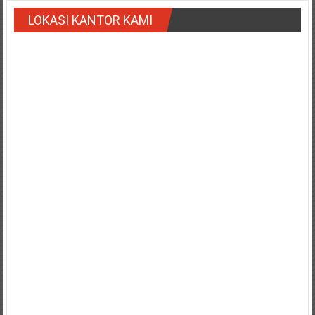
Payakumbung/
LOKASI KANTOR KAMI
Tanjung
pati/
Sarilamak/
Hulu
air/
Pasaman/
Kapur
IX/
Pangkalan/
Riau/
Pekanbaru/
Bangkinang/
Duri/
Dumai
Pangkal
Pinang/
Sulawesi,