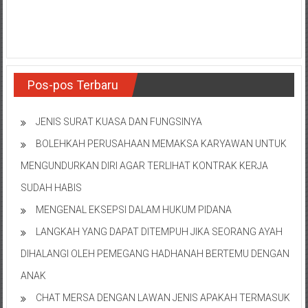
NTT/
Balik
papan/
Kalimantan
Barat/
Kalimantan
Pos-pos Terbaru
Timur/
Kalimantan
JENIS SURAT KUASA DAN FUNGSINYA
Selatan/
BOLEHKAH PERUSAHAAN MEMAKSA KARYAWAN UNTUK
Samarinda/Jawa
Barat/
MENGUNDURKAN DIRI AGAR TERLIHAT KONTRAK KERJA
jawa
SUDAH HABIS
Timur/
MENGENAL EKSEPSI DALAM HUKUM PIDANA
Terdekat
LANGKAH YANG DAPAT DITEMPUH JIKA SEORANG AYAH
DIHALANGI OLEH PEMEGANG HADHANAH BERTEMU DENGAN
ANAK
CHAT MERSA DENGAN LAWAN JENIS APAKAH TERMASUK