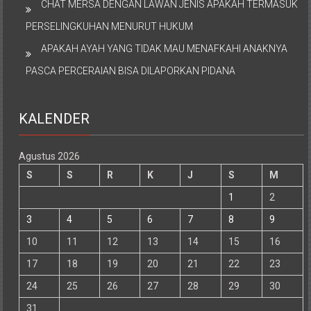
CHAT MERSA DENGAN LAWAN JENIS APAKAH TERMASUK
PERSELINGKUHAN MENURUT HUKUM
APAKAH AYAH YANG TIDAK MAU MENAFKAHI ANAKNYA
PASCA PERCERAIAN BISA DILAPORKAN PIDANA
KALENDER
Agustus 2026
S
S
R
K
J
S
M
1
2
3
4
5
6
7
8
9
10
11
12
13
14
15
16
17
18
19
20
21
22
23
24
25
26
27
28
29
30
31