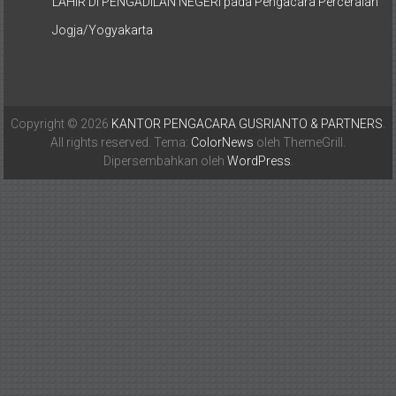
LAHIR DI PENGADILAN NEGERI
pada
Pengacara Perceraian
Jogja/Yogyakarta
Copyright © 2026
KANTOR PENGACARA GUSRIANTO & PARTNERS
.
All rights reserved. Tema:
ColorNews
oleh ThemeGrill.
Dipersembahkan oleh
WordPress
.