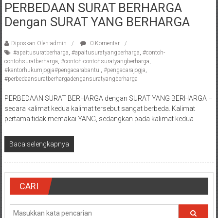
PERBEDAAN SURAT BERHARGA
Pengacara
Dengan SURAT YANG BERHARGA
Perceraian/
Advokat
/
Diposkan Oleh:admin
0 Komentar
#apaitusuratberharga
,
#apaitusuratyangberharga
,
#contoh-
Konsultan
contohsuratberharga
,
#contoh-contohsuratyangberharga
,
Hukum
#kantorhukumjogja#pengacarabantul
,
#pengacarajogja
,
/
#perbedaansuratberhargadengansuratyangberharga
Konsultan
PERBEDAAN SURAT BERHARGA dengan SURAT YANG BERHARGA –
Hukum
secara kalimat kedua kalimat tersebut sangat berbeda. Kalimat
Pajak/
pertama tidak memakai YANG, sedangkan pada kalimat kedua
Mediator/
Mediasi/
Baca selengkapnya
Yogyakarta/Bantul/Sleman/Gunung
Kidul/Wonosari/Wates/Kulonprogo/
Yogyakarta/Jogja/
kalten/Solo/
CARI
Purwakarta,
Sukoharjo/