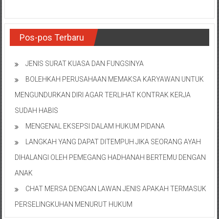
NTT/
Balik
papan/
Kalimantan
Pos-pos Terbaru
Barat/
Kalimantan
JENIS SURAT KUASA DAN FUNGSINYA
Timur/
BOLEHKAH PERUSAHAAN MEMAKSA KARYAWAN UNTUK
Kalimantan
Selatan/
MENGUNDURKAN DIRI AGAR TERLIHAT KONTRAK KERJA
Samarinda/Jawa
SUDAH HABIS
Barat/
MENGENAL EKSEPSI DALAM HUKUM PIDANA
jawa
Timur/
LANGKAH YANG DAPAT DITEMPUH JIKA SEORANG AYAH
Terdekat
DIHALANGI OLEH PEMEGANG HADHANAH BERTEMU DENGAN
ANAK
CHAT MERSA DENGAN LAWAN JENIS APAKAH TERMASUK
PERSELINGKUHAN MENURUT HUKUM