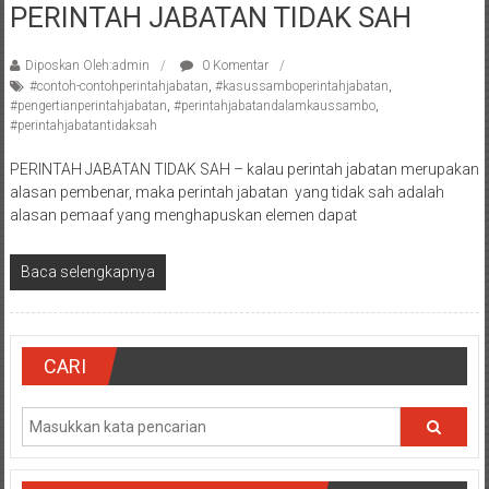
PERINTAH JABATAN TIDAK SAH
Pengacara
Perceraian/
Diposkan Oleh:admin
0 Komentar
Advokat
#contoh-contohperintahjabatan
,
#kasussamboperintahjabatan
,
/
#pengertianperintahjabatan
,
#perintahjabatandalamkaussambo
,
Konsultan
#perintahjabatantidaksah
Hukum
PERINTAH JABATAN TIDAK SAH – kalau perintah jabatan merupakan
/
alasan pembenar, maka perintah jabatan yang tidak sah adalah
Konsultan
alasan pemaaf yang menghapuskan elemen dapat
Hukum
Pajak/
Baca selengkapnya
Mediator/
Mediasi/
Yogyakarta/Bantul/Sleman/Gunung
Kidul/Wonosari/Wates/Kulonprogo/
CARI
Yogyakarta/Jogja/
kalten/Solo/
Purwakarta,
Sukoharjo/