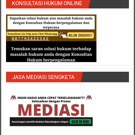
Semarang/
KONSULTASI HUKUM ONLINE
Batang/Brebes/
Purworejo,
Kebumen/Magelang/Temanggung/Mungkid/Demak/Cilacap/Boyo
Batu/
Blitar/Surabaya/Palembang/
Bekasi/Jakarta
selatan/
Jakarta
Utara/
Jakarta
JASA MEDIASI SENGKETA
Pusat/
Karawang/
Lampung
Barat/
Lampung
Timur/Lampung/
Jambi/
Bengkulu/