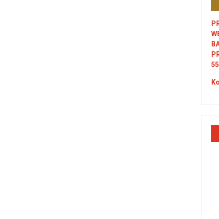
PR
W
B
P
55
Ko