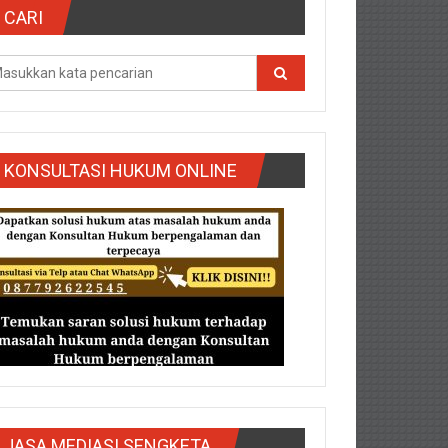
CARI
KONSULTASI HUKUM ONLINE
g/Purbalingga/Rembang/Sragen/Tegal/Wonogiri/Salatiga/Teg
JASA MEDIASI SENGKETA