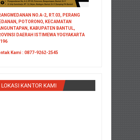
ANGWEDANAN NO.A-2, RT.03, PERANG
EDANAN, POTORONO, KECAMATAN
ANGUNTAPAN, KABUPATEN BANTUL,
ROVINSI DAERAH ISTIMEWA YOGYAKARTA
196
ntak
Kami : 0877-9262-2545
LOKASI KANTOR KAMI