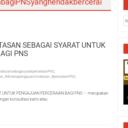
anbagiPNSyanghendakbercerai
TASAN SEBAGAI SYARAT UNTUK
AGI PNS
natasansebagaisyaratperceraianPNS
,
an
,
#dimanapengajuanizinatasan
,
#perceraianPNS
,
T UNTUK PENGAJUAN PERCERAIAN BAGI PNS – merupakan
ngan konsultasi kami atau
k/Cilacap/Boyolali/Grobogan/Jepara/Pati/Pekalongan/Malan