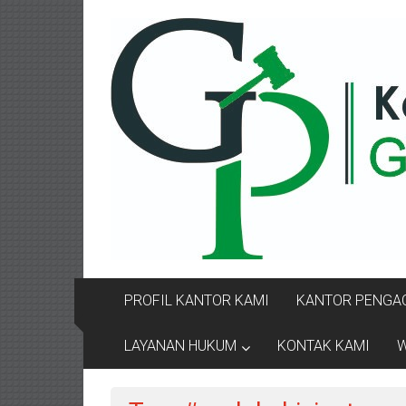
Lompat
KANTOR
ke
konten
PENGACARA
GUSRIANTO
&
PARTNERS
Kantor
Pengacara
Perceraian
/
Pengacara
PROFIL KANTOR KAMI
KANTOR PENGAC
Perceraian/
Advokat
LAYANAN HUKUM
KONTAK KAMI
W
/
Konsultan
Hukum