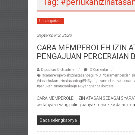
Tag: #perlukahizinatas
/
Konsultan
Hukum
Uncategorized
Pajak/
Mediator/
September 2, 2023
Mediasi/
CARA MEMPEROLEH IZIN A
Yogyakarta/Bantul/Sleman/Gunung
PENGAJUAN PERCERAIAN B
Kidul/Wonosari/Wates/Kulonprogo/
Yogyakarta/Jogja/
Diposkan Oleh:admin
0 Komentar
kalten/Solo/
#caramemperolehizinatasanbagiPNS
,
#caramemperolehizi
Purwakarta,
#dasarhukumizinatasanbagiPNSyangakanmelakukanpercerai
Sukoharjo/
#perlukahizinatasanbagiPNSyanghendakbercerai
Semarang/
CARA MEMPEROLEH IZIN ATASAN SEBAGAI SYARA
Batang/Brebes/
pertanyaan yang paling banyak masuk ke dalam rua
Purworejo,
Kebumen/Magelang/Temanggung/Mungkid/Dema
Baca selengkapnya
Batu/
Blitar/Surabaya/Palembang/