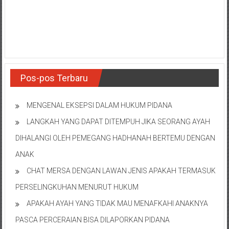
NTT/
Balik
papan/
Kalimantan
Barat/
Kalimantan
Timur/
Pos-pos Terbaru
Kalimantan
Selatan/
MENGENAL EKSEPSI DALAM HUKUM PIDANA
Samarinda/Jawa
LANGKAH YANG DAPAT DITEMPUH JIKA SEORANG AYAH
Barat/
jawa
DIHALANGI OLEH PEMEGANG HADHANAH BERTEMU DENGAN
Timur/
ANAK
Terdekat
CHAT MERSA DENGAN LAWAN JENIS APAKAH TERMASUK
PERSELINGKUHAN MENURUT HUKUM
APAKAH AYAH YANG TIDAK MAU MENAFKAHI ANAKNYA
PASCA PERCERAIAN BISA DILAPORKAN PIDANA