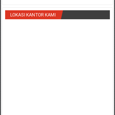
Payakumbung/
Tanjung
LOKASI KANTOR KAMI
pati/
Sarilamak/
Hulu
air/
Pasaman/
Kapur
IX/
Pangkalan/
Riau/
Pekanbaru/
Bangkinang/
Duri/
Dumai
Pangkal
Pinang/
Sulawesi,