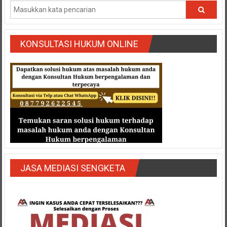
Semarang/
Batang/Brebes/
Purworejo,
Kebumen/Magelang/Temanggung/Mungkid/Demak/Cilacap/Boyo
KONSULTASI HUKUM ONLINE
Batu/
Blitar/Surabaya/Palembang/
Bekasi/Jakarta
selatan/
Jakarta
Utara/
Jakarta
Pusat/
Karawang/
Lampung
JASA MEDIASI SENGKETA
Barat/
Lampung
Timur/Lampung/
Jambi/
Bengkulu/