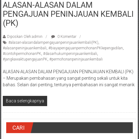
ALASAN-ALASAN DALAM
Pengacara
PENGAJUAN PENINJAUAN KEMBALI
Perceraian/
Advokat
(PK)
/
Konsultan
Diposkan Oleh:admin
0 Komentar
Hukum
#alasan-alasandalampengajuanpeninjauankembali(PK)
,
#alasanpeninjauankembali
,
#biayapengajuanpermohonanPKkepengadilan
,
/
#contohpermohonanPK
,
#dasarhukumpeninjauankembali
,
Konsultan
#jangkawaktupengajuanPK
,
#permohonanpeninjauankembali
Hukum
ALASAN-ALASAN DALAM PENGAJUAN PENINJAUAN KEMBALI (PK)
Pajak/
– Merupakan pembahasan yang sangat penting sekali untuk kita
Mediator/
bahas. Selain dari penting, tentunya pembahasan ini sangat menarik
Mediasi/
Yogyakarta/Bantul/Sleman/Gunung
Baca selengkapnya
Kidul/Wonosari/Wates/Kulonprogo/
Yogyakarta/Jogja/
kalten/Solo/
Purwakarta,
CARI
Sukoharjo/