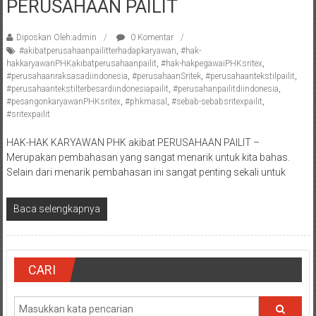
PERUSAHAAN PAILIT
Pengacara
Perceraian/
Diposkan Oleh:admin
0 Komentar
Advokat
#akibatperusahaanpailitterhadapkaryawan
,
#hak-
/
hakkaryawanPHKakibatperusahaanpailit
,
#hak-hakpegawaiPHKsritex
,
#perusahaanraksasadiindonesia
,
#perusahaanSritek
,
#perusahaantekstilpailit
,
Konsultan
#perusahaantekstilterbesardiindonesiapailit
,
#perusahanpailitdiindonesia
,
Hukum
#pesangonkaryawanPHKsritex
,
#phkmasal
,
#sebab-sebabsritexpailit
,
/
#sritexpailit
Konsultan
HAK-HAK KARYAWAN PHK akibat PERUSAHAAN PAILIT –
Hukum
Merupakan pembahasan yang sangat menarik untuk kita bahas.
Pajak/
Selain dari menarik pembahasan ini sangat penting sekali untuk
Mediator/
Mediasi/
Baca selengkapnya
Yogyakarta/Bantul/Sleman/Gunung
Kidul/Wonosari/Wates/Kulonprogo/
Yogyakarta/Jogja/
kalten/Solo/
CARI
Purwakarta,
Sukoharjo/