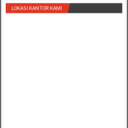
Payakumbung/
LOKASI KANTOR KAMI
Tanjung
pati/
Sarilamak/
Hulu
air/
Pasaman/
Kapur
IX/
Pangkalan/
Riau/
Pekanbaru/
Bangkinang/
Duri/
Dumai
Pangkal
Pinang/
Sulawesi,