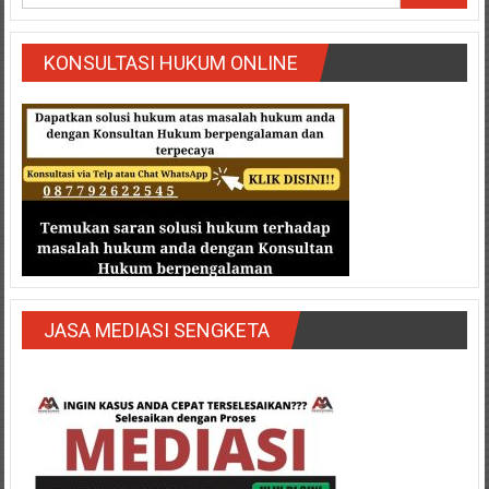
Semarang/
Batang/Brebes/
Purworejo,
KONSULTASI HUKUM ONLINE
Kebumen/Magelang/Temanggung/Mungkid/Demak/Cilacap/Boyo
Batu/
Blitar/Surabaya/Palembang/
Bekasi/Jakarta
selatan/
Jakarta
Utara/
Jakarta
Pusat/
Karawang/
JASA MEDIASI SENGKETA
Lampung
Barat/
Lampung
Timur/Lampung/
Jambi/
Bengkulu/