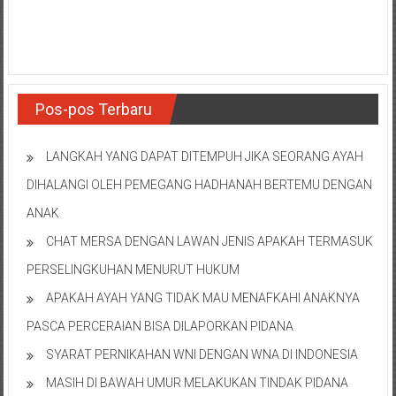
NTT/
Balik
papan/
Kalimantan
Barat/
Kalimantan
Pos-pos Terbaru
Timur/
Kalimantan
LANGKAH YANG DAPAT DITEMPUH JIKA SEORANG AYAH
Selatan/
DIHALANGI OLEH PEMEGANG HADHANAH BERTEMU DENGAN
Samarinda/Jawa
Barat/
ANAK
jawa
CHAT MERSA DENGAN LAWAN JENIS APAKAH TERMASUK
Timur/
PERSELINGKUHAN MENURUT HUKUM
Terdekat
APAKAH AYAH YANG TIDAK MAU MENAFKAHI ANAKNYA
PASCA PERCERAIAN BISA DILAPORKAN PIDANA
SYARAT PERNIKAHAN WNI DENGAN WNA DI INDONESIA
MASIH DI BAWAH UMUR MELAKUKAN TINDAK PIDANA