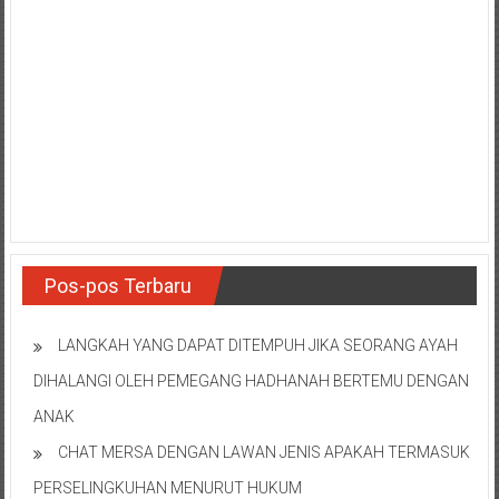
NTT/
Balik
papan/
Kalimantan
Barat/
Kalimantan
Timur/
Kalimantan
Selatan/
Samarinda/Jawa
Barat/
Pos-pos Terbaru
jawa
Timur/
LANGKAH YANG DAPAT DITEMPUH JIKA SEORANG AYAH
Terdekat
DIHALANGI OLEH PEMEGANG HADHANAH BERTEMU DENGAN
ANAK
CHAT MERSA DENGAN LAWAN JENIS APAKAH TERMASUK
PERSELINGKUHAN MENURUT HUKUM