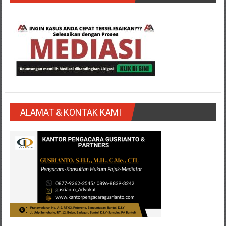
Medan/
Aceh/
Damasyaraya/
Solok/
Padang
Selatan/Padang
barat/
Padang
Utara/
ALAMAT & KONTAK KAMI
Kota
Padang/
Sumatera
Barat/
Pariaman/
Bukittinggi/
Padang
panjang/
Kayutanam/
Baso/