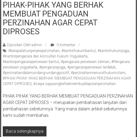
PIHAK-PIHAK YANG BERHAK
Pengacara
MEMBUAT PENGADUAN
Perceraian/
Advokat
PERZINAHAN AGAR CEPAT
/
DIPROSES
Konsultan
Hukum
Diposkan Oleh:admin
0 Komentar
/
#berapatahunpenjeraperzinahan
,
#kantorhukumbantul
,
#kantorhukumjogja
,
Konsultan
#Kantorpengacara dan konsultan hukum Yogyakarta
,
#kantorpengacaraperceraian bantul
,
#pengacara perceraian sleman
,
#Pengacara
Hukum
perceraian yogyakarta
,
#pengacarajogja
,
#pengacaraperceraian terdekat
,
Pajak/
#perzinahandalamundang-undangpositif
,
#perzinahanmenuruthukumislam
,
Mediator/
#PIHAK-PIHAK YANG BERHAK MEMBUAT PENGADUAN PERZINAHAN AGAR
CEPAT DIPROSES
,
#siapa sajayangberhakmembuatlaporanperzinahan
Mediasi/
Yogyakarta/Bantul/Sleman/Gunung
PIHAK-PIHAK YANG BERHAK MEMBUAT PENGADUAN PERZINAHAN
Kidul/Wonosari/Wates/Kulonprogo/
AGAR CEPAT DIPROSES – merupakan pembahasan lanjutan dari
Yogyakarta/Jogja/
pembahasan sebelumnya. Yang mana dalam artikel sebelumnya
kalten/Solo/
kami sudah membahas
Purwakarta,
Sukoharjo/
Baca selengkapnya