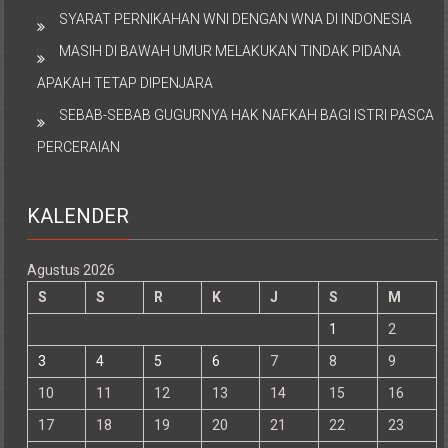
SYARAT PERNIKAHAN WNI DENGAN WNA DI INDONESIA
MASIH DI BAWAH UMUR MELAKUKAN TINDAK PIDANA
APAKAH TETAP DIPENJARA
SEBAB-SEBAB GUGURNYA HAK NAFKAH BAGI ISTRI PASCA
PERCERAIAN
KALENDER
Agustus 2026
S
S
R
K
J
S
M
1
2
3
4
5
6
7
8
9
10
11
12
13
14
15
16
17
18
19
20
21
22
23