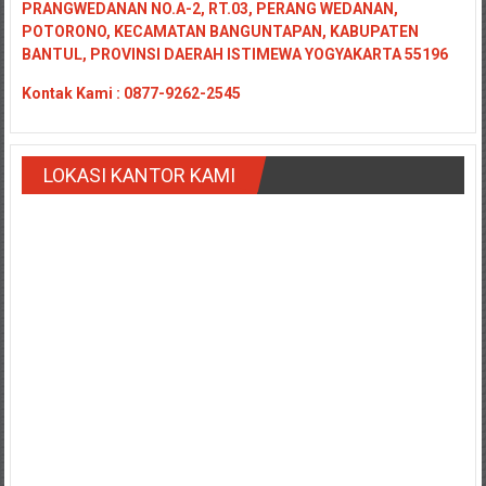
PRANGWEDANAN NO.A-2, RT.03, PERANG WEDANAN,
Payakumbung/
POTORONO, KECAMATAN BANGUNTAPAN, KABUPATEN
Tanjung
BANTUL, PROVINSI DAERAH ISTIMEWA YOGYAKARTA 55196
pati/
Kontak
Kami : 0877-9262-2545
Sarilamak/
Hulu
air/
LOKASI KANTOR KAMI
Pasaman/
Kapur
IX/
Pangkalan/
Riau/
Pekanbaru/
Bangkinang/
Duri/
Dumai
Pangkal
Pinang/
Sulawesi,