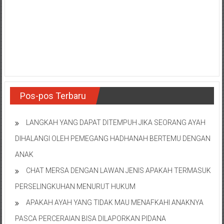
NTT/
Balik
papan/
Kalimantan
Barat/
Kalimantan
Timur/
Kalimantan
Pos-pos Terbaru
Selatan/
Samarinda/Jawa
Barat/
LANGKAH YANG DAPAT DITEMPUH JIKA SEORANG AYAH
jawa
DIHALANGI OLEH PEMEGANG HADHANAH BERTEMU DENGAN
Timur/
ANAK
Terdekat
CHAT MERSA DENGAN LAWAN JENIS APAKAH TERMASUK
PERSELINGKUHAN MENURUT HUKUM
APAKAH AYAH YANG TIDAK MAU MENAFKAHI ANAKNYA
PASCA PERCERAIAN BISA DILAPORKAN PIDANA