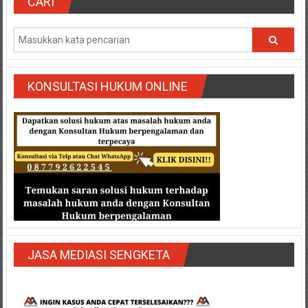
Semarang/
CARI
Batang/Brebes/
Purworejo,
Kebumen/Magelang/Temanggung/Mungkid/Demak/Cilacap/Boyo
Batu/
Blitar/Surabaya/Palembang/
KONSULTASI HUKUM ONLINE
Bekasi/Jakarta
selatan/
Jakarta
Utara/
Jakarta
Pusat/
Karawang/
Lampung
Barat/
Lampung
JASA MEDIASI SENGKETA
Timur/Lampung/
Jambi/
Bengkulu/