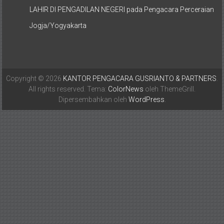
LAHIR DI PENGADILAN NEGERI
pada
Pengacara Perceraian
Jogja/Yogyakarta
Copyright © 2026
KANTOR PENGACARA GUSRIANTO & PARTNERS
.
All rights reserved. Tema:
ColorNews
oleh ThemeGrill.
Dipersembahkan oleh
WordPress
.