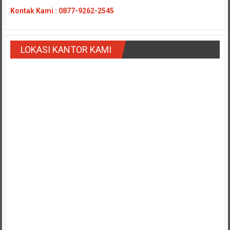
Payakumbung/
Kontak
Kami : 0877-9262-2545
Tanjung
pati/
Sarilamak/
LOKASI KANTOR KAMI
Hulu
air/
Pasaman/
Kapur
IX/
Pangkalan/
Riau/
Pekanbaru/
Bangkinang/
Duri/
Dumai
Pangkal
Pinang/
Sulawesi,