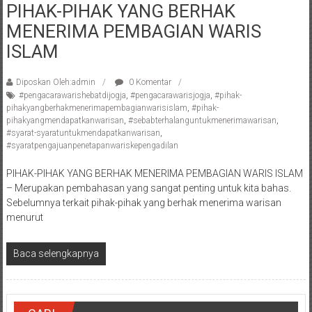
PIHAK-PIHAK YANG BERHAK
Pengacara
MENERIMA PEMBAGIAN WARIS
Perceraian/
Advokat
ISLAM
/
Konsultan
Diposkan Oleh:admin
0 Komentar
Hukum
#pengacarawarishebatdijogja
,
#pengacarawarisjogja
,
#pihak-
pihakyangberhakmenerimapembagianwarisislam
,
#pihak-
/
pihakyangmendapatkanwarisan
,
#sebabterhalanguntukmenerimawarisan
,
Konsultan
#syarat-syaratuntukmendapatkanwarisan
,
Hukum
#syaratpengajuanpenetapanwariskepengadilan
Pajak/
PIHAK-PIHAK YANG BERHAK MENERIMA PEMBAGIAN WARIS ISLAM
Mediator/
– Merupakan pembahasan yang sangat penting untuk kita bahas.
Mediasi/
Sebelumnya terkait pihak-pihak yang berhak menerima warisan
Yogyakarta/Bantul/Sleman/Gunung
menurut
Kidul/Wonosari/Wates/Kulonprogo/
Yogyakarta/Jogja/
Baca selengkapnya
kalten/Solo/
Purwakarta,
Sukoharjo/