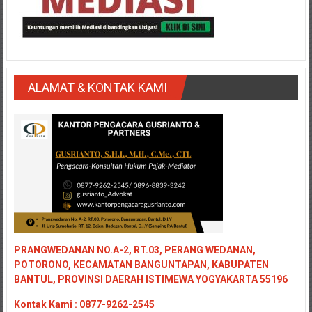
Medan/
Aceh/
Damasyaraya/
Solok/
Padang
ALAMAT & KONTAK KAMI
Selatan/Padang
barat/
Padang
Utara/
Kota
Padang/
Sumatera
Barat/
Pariaman/
Bukittinggi/
PRANGWEDANAN NO.A-2, RT.03, PERANG WEDANAN,
Padang
POTORONO, KECAMATAN BANGUNTAPAN, KABUPATEN
panjang/
BANTUL, PROVINSI DAERAH ISTIMEWA YOGYAKARTA 55196
Kayutanam/
Kontak
Kami : 0877-9262-2545
Baso/