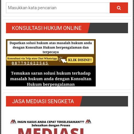
Semarang/
Batang/Brebes/
Purworejo,
Kebumen/Magelang/Temanggung/Mungkid/Demak/Cilacap/Boyo
KONSULTASI HUKUM ONLINE
Batu/
Blitar/Surabaya/Palembang/
Bekasi/Jakarta
selatan/
Jakarta
Utara/
Jakarta
Pusat/
Karawang/
Lampung
Barat/
JASA MEDIASI SENGKETA
Lampung
Timur/Lampung/
Jambi/
Bengkulu/