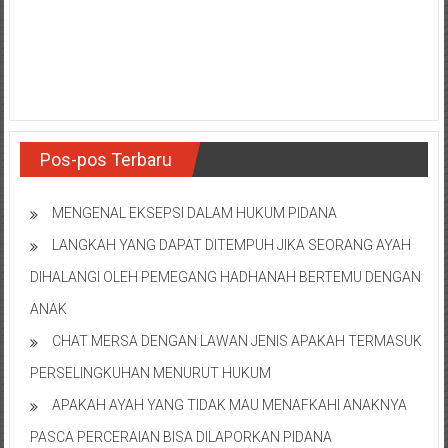
NTT/
Balik
papan/
Kalimantan
Barat/
Kalimantan
Timur/
Pos-pos Terbaru
Kalimantan
Selatan/
MENGENAL EKSEPSI DALAM HUKUM PIDANA
Samarinda/Jawa
Barat/
LANGKAH YANG DAPAT DITEMPUH JIKA SEORANG AYAH
jawa
DIHALANGI OLEH PEMEGANG HADHANAH BERTEMU DENGAN
Timur/
ANAK
Terdekat
CHAT MERSA DENGAN LAWAN JENIS APAKAH TERMASUK
PERSELINGKUHAN MENURUT HUKUM
APAKAH AYAH YANG TIDAK MAU MENAFKAHI ANAKNYA
PASCA PERCERAIAN BISA DILAPORKAN PIDANA