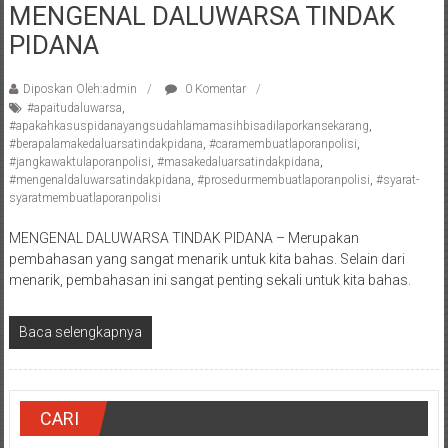
MENGENAL DALUWARSA TINDAK
Pengacara
PIDANA
Perceraian/
Advokat
/
Diposkan Oleh:admin
0 Komentar
#apaitudaluwarsa
,
Konsultan
#apakahkasuspidanayangsudahlamamasihbisadilaporkansekarang
,
Hukum
#berapalamakedaluarsatindakpidana
,
#caramembuatlaporanpolisi
,
/
#jangkawaktulaporanpolisi
,
#masakedaluarsatindakpidana
,
#mengenaldaluwarsatindakpidana
,
#prosedurmembuatlaporanpolisi
,
#syarat-
Konsultan
syaratmembuatlaporanpolisi
Hukum
Pajak/
MENGENAL DALUWARSA TINDAK PIDANA – Merupakan
Mediator/
pembahasan yang sangat menarik untuk kita bahas. Selain dari
Mediasi/
menarik, pembahasan ini sangat penting sekali untuk kita bahas.
Yogyakarta/Bantul/Sleman/Gunung
Kidul/Wonosari/Wates/Kulonprogo/
Baca selengkapnya
Yogyakarta/Jogja/
kalten/Solo/
Purwakarta,
CARI
Sukoharjo/