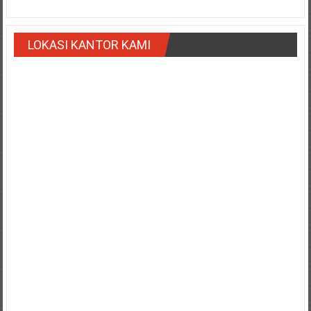
Payakumbung/
Tanjung
LOKASI KANTOR KAMI
pati/
Sarilamak/
Hulu
air/
Pasaman/
Kapur
IX/
Pangkalan/
Riau/
Pekanbaru/
Bangkinang/
Duri/
Dumai
Pangkal
Pinang/
Sulawesi,