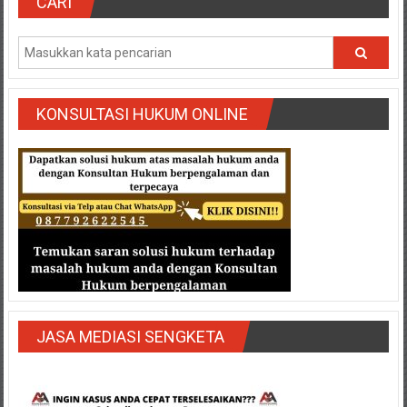
Semarang/
CARI
Batang/Brebes/
Purworejo,
Kebumen/Magelang/Temanggung/Mungkid/Demak/Cilacap/Boyo
Batu/
Blitar/Surabaya/Palembang/
KONSULTASI HUKUM ONLINE
Bekasi/Jakarta
selatan/
Jakarta
Utara/
Jakarta
Pusat/
Karawang/
Lampung
Barat/
Lampung
JASA MEDIASI SENGKETA
Timur/Lampung/
Jambi/
Bengkulu/