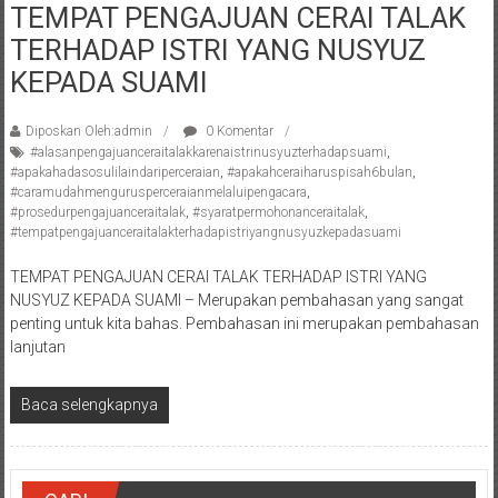
TEMPAT PENGAJUAN CERAI TALAK
Pengacara
TERHADAP ISTRI YANG NUSYUZ
Perceraian/
Advokat
KEPADA SUAMI
/
Konsultan
Diposkan Oleh:admin
0 Komentar
Hukum
#alasanpengajuanceraitalakkarenaistrinusyuzterhadapsuami
,
#apakahadasosulilaindariperceraian
,
#apakahceraiharuspisah6bulan
,
/
#caramudahmengurusperceraianmelaluipengacara
,
Konsultan
#prosedurpengajuanceraitalak
,
#syaratpermohonanceraitalak
,
Hukum
#tempatpengajuanceraitalakterhadapistriyangnusyuzkepadasuami
Pajak/
TEMPAT PENGAJUAN CERAI TALAK TERHADAP ISTRI YANG
Mediator/
NUSYUZ KEPADA SUAMI – Merupakan pembahasan yang sangat
Mediasi/
penting untuk kita bahas. Pembahasan ini merupakan pembahasan
Yogyakarta/Bantul/Sleman/Gunung
lanjutan
Kidul/Wonosari/Wates/Kulonprogo/
Yogyakarta/Jogja/
Baca selengkapnya
kalten/Solo/
Purwakarta,
Sukoharjo/