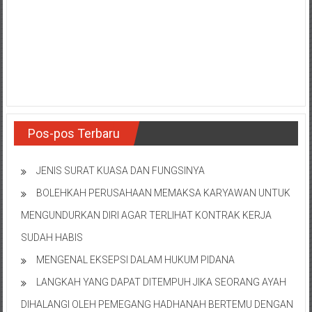
NTT/
Balik
papan/
Kalimantan
Barat/
Kalimantan
Timur/
Kalimantan
Pos-pos Terbaru
Selatan/
Samarinda/Jawa
Barat/
JENIS SURAT KUASA DAN FUNGSINYA
jawa
BOLEHKAH PERUSAHAAN MEMAKSA KARYAWAN UNTUK
Timur/
MENGUNDURKAN DIRI AGAR TERLIHAT KONTRAK KERJA
Terdekat
SUDAH HABIS
MENGENAL EKSEPSI DALAM HUKUM PIDANA
LANGKAH YANG DAPAT DITEMPUH JIKA SEORANG AYAH
DIHALANGI OLEH PEMEGANG HADHANAH BERTEMU DENGAN