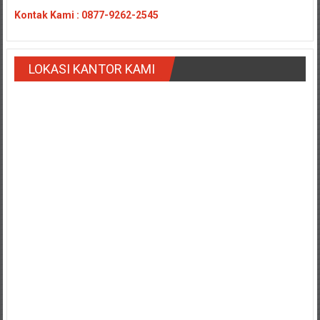
Payakumbung/
Kontak
Kami : 0877-9262-2545
Tanjung
pati/
Sarilamak/
LOKASI KANTOR KAMI
Hulu
air/
Pasaman/
Kapur
IX/
Pangkalan/
Riau/
Pekanbaru/
Bangkinang/
Duri/
Dumai
Pangkal
Pinang/
Sulawesi,