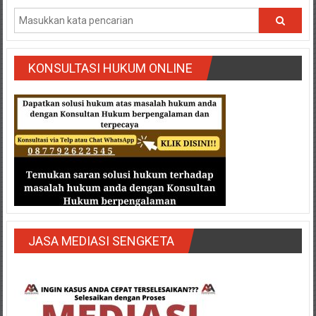
Semarang/
Batang/Brebes/
Purworejo,
Kebumen/Magelang/Temanggung/Mungkid/Demak/Cilacap/Boyo
KONSULTASI HUKUM ONLINE
Batu/
Blitar/Surabaya/Palembang/
Bekasi/Jakarta
selatan/
Jakarta
Utara/
Jakarta
Pusat/
Karawang/
Lampung
Barat/
JASA MEDIASI SENGKETA
Lampung
Timur/Lampung/
Jambi/
Bengkulu/