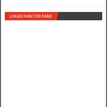
Payakumbung/
Tanjung
pati/
LOKASI KANTOR KAMI
Sarilamak/
Hulu
air/
Pasaman/
Kapur
IX/
Pangkalan/
Riau/
Pekanbaru/
Bangkinang/
Duri/
Dumai
Pangkal
Pinang/
Sulawesi,