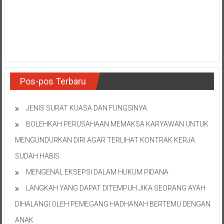
NTT/
Balik
papan/
Kalimantan
Barat/
Kalimantan
Timur/
Pos-pos Terbaru
Kalimantan
Selatan/
Samarinda/Jawa
JENIS SURAT KUASA DAN FUNGSINYA
Barat/
BOLEHKAH PERUSAHAAN MEMAKSA KARYAWAN UNTUK
jawa
MENGUNDURKAN DIRI AGAR TERLIHAT KONTRAK KERJA
Timur/
Terdekat
SUDAH HABIS
MENGENAL EKSEPSI DALAM HUKUM PIDANA
LANGKAH YANG DAPAT DITEMPUH JIKA SEORANG AYAH
DIHALANGI OLEH PEMEGANG HADHANAH BERTEMU DENGAN
ANAK