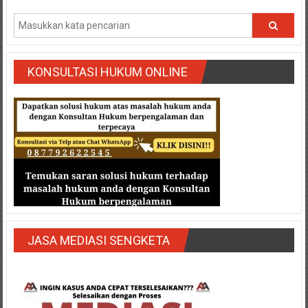
Semarang/
Batang/Brebes/
Purworejo,
Kebumen/Magelang/Temanggung/Mungkid/Demak/Cilacap/Boyo
Batu/
KONSULTASI HUKUM ONLINE
Blitar/Surabaya/Palembang/
Bekasi/Jakarta
selatan/
Jakarta
Utara/
Jakarta
Pusat/
Karawang/
Lampung
Barat/
JASA MEDIASI SENGKETA
Lampung
Timur/Lampung/
Jambi/
Bengkulu/