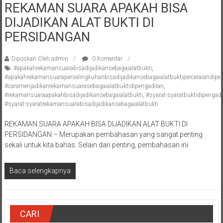
REKAMAN SUARA APAKAH BISA
Pengacara
DIJADIKAN ALAT BUKTI DI
Perceraian/
Advokat
PERSIDANGAN
/
Konsultan
Diposkan Oleh:admin
0 Komentar
Hukum
#apakahrekamansuarabisadijadikansebagaialatbukti
,
#apakahrekamansuaraperselingkuhanbisadijadikansebagaialatbuktiperceraiandipe
/
#caramenjadikanrekamansuarasebagaialatbuktidipengadilan
,
Konsultan
#rekamansuaraapakahbisadijadikansebagaialatbukti
,
#syarat-syaratbuktidipengadi
Hukum
#syarat-syaratrekamansuarabisadijadikansebagaialatbukti
Pajak/
REKAMAN SUARA APAKAH BISA DIJADIKAN ALAT BUKTI DI
Mediator/
PERSIDANGAN – Merupakan pembahasan yang sangat penting
Mediasi/
sekali untuk kita bahas. Selain dari penting, pembahasan ini
Yogyakarta/Bantul/Sleman/Gunung
Kidul/Wonosari/Wates/Kulonprogo/
Baca selengkapnya
Yogyakarta/Jogja/
kalten/Solo/
Purwakarta,
Sukoharjo/
CARI