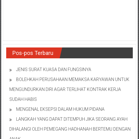
NTT/
Balik
papan/
Kalimantan
Barat/
Kalimantan
Timur/
Kalimantan
Pos-pos Terbaru
Selatan/
Samarinda/Jawa
JENIS SURAT KUASA DAN FUNGSINYA
Barat/
BOLEHKAH PERUSAHAAN MEMAKSA KARYAWAN UNTUK
jawa
Timur/
MENGUNDURKAN DIRI AGAR TERLIHAT KONTRAK KERJA
Terdekat
SUDAH HABIS
MENGENAL EKSEPSI DALAM HUKUM PIDANA
LANGKAH YANG DAPAT DITEMPUH JIKA SEORANG AYAH
DIHALANGI OLEH PEMEGANG HADHANAH BERTEMU DENGAN
ANAK