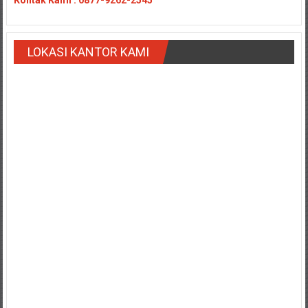
Payakumbung/
Tanjung
pati/
LOKASI KANTOR KAMI
Sarilamak/
Hulu
air/
Pasaman/
Kapur
IX/
Pangkalan/
Riau/
Pekanbaru/
Bangkinang/
Duri/
Dumai
Pangkal
Pinang/
Sulawesi,