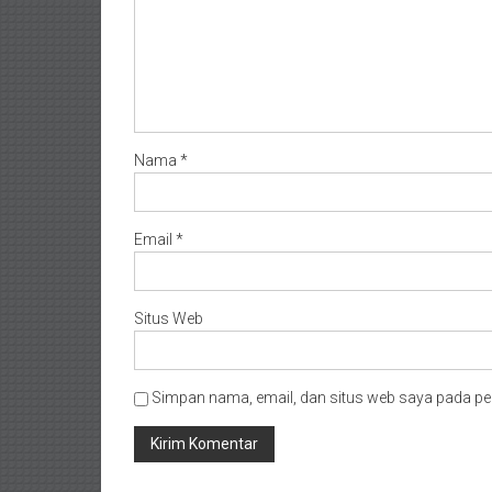
Timur/
Kalimantan
Selatan/
Samarinda/Jawa
Barat/
jawa
Nama
*
Timur/
Terdekat
Email
*
Situs Web
Simpan nama, email, dan situs web saya pada pe