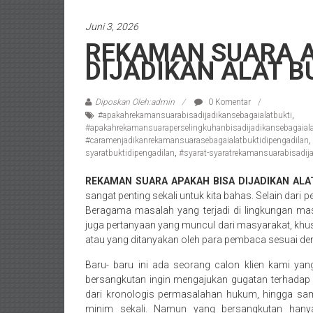
/
Juni 3, 2026
Konsultan
REKAMAN SUARA A
Hukum
DIJADIKAN ALAT B
Pajak/
Mediator/
Mediasi/
Diposkan Oleh:admin
0 Komentar
Yogyakarta/Bantul/Sleman/Gunung
#apakahrekamansuarabisadijadikansebagaialatbukti
,
#apakahrekamansuaraperselingkuhanbisadijadikansebagaialat
Kidul/Wonosari/Wates/Kulonprogo/
#caramenjadikanrekamansuarasebagaialatbuktidipengadilan
,
Yogyakarta/Jogja/
syaratbuktidipengadilan
,
#syarat-syaratrekamansuarabisadija
kalten/Solo/
REKAMAN SUARA APAKAH BISA DIJADIKAN ALA
Purwakarta,
sangat penting sekali untuk kita bahas. Selain dari 
Sukoharjo/
Beragama masalah yang terjadi di lingkungan ma
Semarang/
juga pertanyaan yang muncul dari masyarakat, kh
Batang/Brebes/
atau yang ditanyakan oleh para pembaca sesuai den
Purworejo,
Baru- baru ini ada seorang calon klien kami y
Kebumen/Magelang/Temanggung/Mungkid/Dema
bersangkutan ingin mengajukan gugatan terhadap o
Batu/
dari kronologis permasalahan hukum, hingga sam
Blitar/Surabaya/Palembang/
minim sekali. Namun yang bersangkutan han