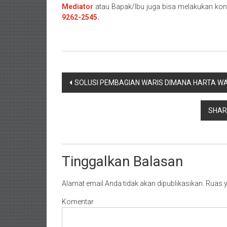
Mediator
atau Bapak/Ibu juga bisa melakukan kon
Pasaman/
9262-2545.
Kapur
IX/
Pangkalan/
Riau/
Pekanbaru/
Navigasi
SOLUSI PEMBAGIAN WARIS DIMANA HARTA WA
Bangkinang/
pos
Duri/
Dumai
SHAR
Pangkal
Pinang/
Sulawesi,
NTT/
Tinggalkan Balasan
Balik
papan/
Alamat email Anda tidak akan dipublikasikan.
Ruas y
Kalimantan
Komentar
Barat/
Kalimantan