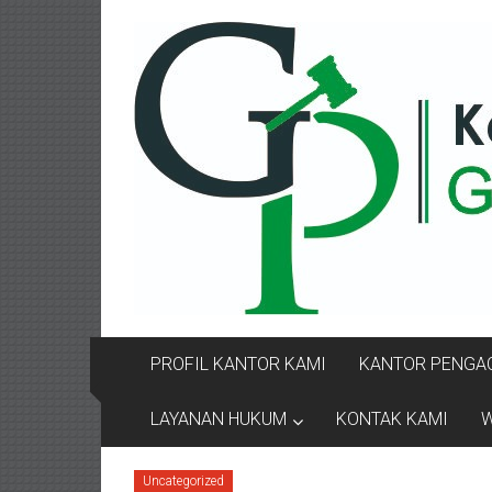
Lompat
KANTOR
ke
konten
PENGACARA
GUSRIANTO
&
PARTNERS
Kantor
Pengacara
Perceraian
/
Pengacara
PROFIL KANTOR KAMI
KANTOR PENGAC
Perceraian/
Advokat
LAYANAN HUKUM
KONTAK KAMI
W
/
Konsultan
Uncategorized
Hukum