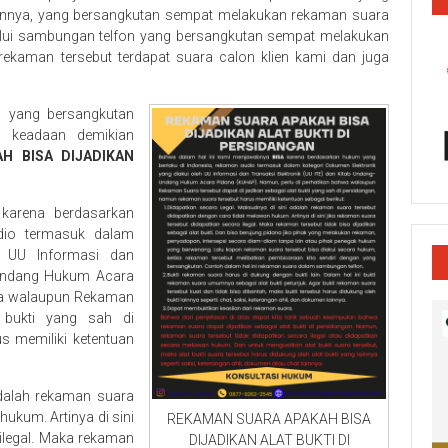
annya, yang bersangkutan sempat melakukan rekaman suara
alui sambungan telfon yang bersangkutan sempat melakukan
 rekaman tersebut terdapat suara calon klien kami dan juga
n yang bersangkutan
 keadaan demikian
H BISA DIJADIKAN
karena berdasarkan
dio termasuk dalam
h UU Informasi dan
-Undang Hukum Acara
wa walaupun Rekaman
t bukti yang sah di
s memiliki ketentuan
adalah rekaman suara
ukum. Artinya di sini
REKAMAN SUARA APAKAH BISA
 ilegal. Maka rekaman
DIJADIKAN ALAT BUKTI DI