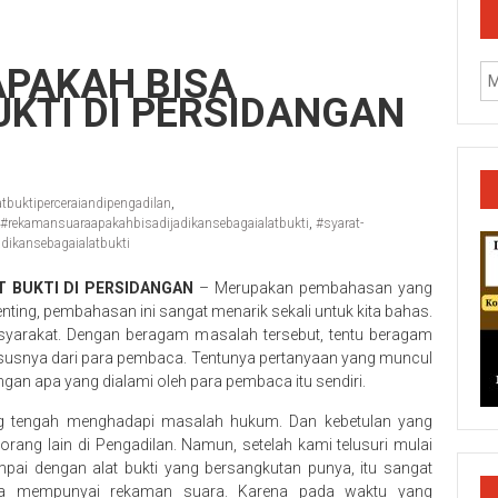
PAKAH BISA
UKTI DI PERSIDANGAN
buktiperceraiandipengadilan
,
#rekamansuaraapakahbisadijadikansebagaialatbukti
,
#syarat-
dikansebagaialatbukti
T BUKTI DI PERSIDANGAN
– Merupakan pembahasan yang
penting, pembahasan ini sangat menarik sekali untuk kita bahas.
syarakat. Dengan beragam masalah tersebut, tentu beragam
ususnya dari para pembaca. Tentunya pertanyaan yang muncul
gan apa yang dialami oleh para pembaca itu sendiri.
ang tengah menghadapi masalah hukum. Dan kebetulan yang
k/Cilacap/Boyolali/Grobogan/Jepara/Pati/Pekalongan/Malan
rang lain di Pengadilan. Namun, setelah kami telusuri mulai
pai dengan alat bukti yang bersangkutan punya, itu sangat
ya mempunyai rekaman suara. Karena pada waktu yang