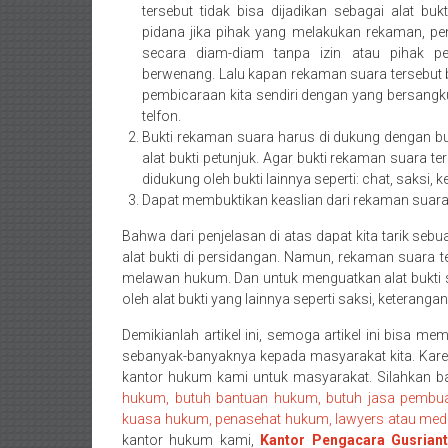
tersebut tidak bisa dijadikan sebagai alat buk
barat/
pidana jika pihak yang melakukan rekaman, pe
Padang
secara diam-diam tanpa izin atau pihak 
Utara/
berwenang. Lalu kapan rekaman suara tersebut b
Kota
pembicaraan kita sendiri dengan yang bersang
Padang/
telfon.
Sumatera
Bukti rekaman suara harus di dukung dengan bu
Barat/
alat bukti petunjuk. Agar bukti rekaman suara te
didukung oleh bukti lainnya seperti: chat, saksi,
Pariaman/
Dapat membuktikan keaslian dari rekaman suara
Bukittinggi/
Padang
Bahwa dari penjelasan di atas dapat kita tarik se
panjang/
alat bukti di persidangan. Namun, rekaman suara te
Kayutanam/
melawan hukum. Dan untuk menguatkan alat bukti su
oleh alat bukti yang lainnya seperti saksi, keteranga
Baso/
Payakumbung/
Demikianlah artikel ini, semoga artikel ini bisa me
Tanjung
sebanyak-banyaknya kepada masyarakat kita. Karena
pati/
kantor hukum kami untuk masyarakat. Silahkan b
Sarilamak/
hukum, butuh bantuan hukum, butuh jasa pembuat
kuasa hukum, penasehat hukum, lawyers atau medi
Hulu
kantor hukum kami,
Kantor Pengacara Gusrian
air/