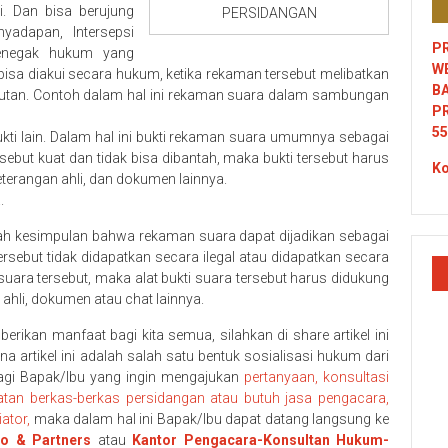
ti. Dan bisa berujung
PERSIDANGAN
nyadapan, Intersepsi
PR
penegak hukum yang
W
isa diakui secara hukum, ketika rekaman tersebut melibatkan
B
kutan. Contoh dalam hal ini rekaman suara dalam sambungan
P
55
kti lain. Dalam hal ini bukti rekaman suara umumnya sebagai
rsebut kuat dan tidak bisa dibantah, maka bukti tersebut harus
Ko
 keterangan ahli, dan dokumen lainnya.
.
buah kesimpulan bahwa rekaman suara dapat dijadikan sebagai
rsebut tidak didapatkan secara ilegal atau didapatkan secara
ara tersebut, maka alat bukti suara tersebut harus didukung
n ahli, dokumen atau chat lainnya.
mberikan manfaat bagi kita semua, silahkan di share artikel ini
 artikel ini adalah salah satu bentuk sosialisasi hukum dari
agi Bapak/Ibu yang ingin mengajukan
pertanyaan, konsultasi
an berkas-berkas persidangan atau butuh jasa pengacara,
ator,
maka dalam hal ini Bapak/Ibu dapat datang langsung ke
to & Partners
atau
Kantor Pengacara-Konsultan Hukum-