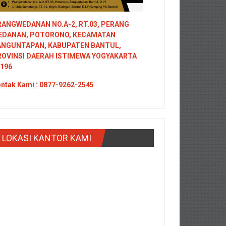
ANGWEDANAN NO.A-2, RT.03, PERANG
EDANAN, POTORONO, KECAMATAN
ANGUNTAPAN, KABUPATEN BANTUL,
ROVINSI DAERAH ISTIMEWA YOGYAKARTA
196
ntak
Kami : 0877-9262-2545
LOKASI KANTOR KAMI