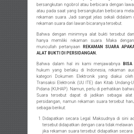
Bekasi/Jakarta
bersangkutan ngobrol atau berbicara dengan law
selatan/
atau pada saat yang bersangkutan berbicara mel
Jakarta
rekaman suara. Jadi sangat jelas sekali didalam
Utara/
rekaman suara dari lawan bicaranya tersebut.
Jakarta
Bahwa dengan minimnya alat bukti tersebut da
Pusat/
hanya memiliki rekaman suara. Maka dengan
Karawang/
muncullah pertanyaan
REKAMAN SUARA APAKA
Lampung
ALAT BUKTI DI PERSIDANGAN.
Barat/
Bahwa dalam hal ini kami menjawabnya
BISA
Lampung
hukum yang berlaku di Indonesia, rekaman au
Timur/Lampung/
kategori Dokumen Elektronik yang diakui ole
Jambi/
Transaksi Elektronik (UU ITE) dan Kitab Undang
Bengkulu/
Pidana (KUHAP). Namun, perlu di perhatikan bah
Medan/
Suara tersebut dapat di jadikan sebagai ala
persidangan, namun rekaman suara tersebut haru
Aceh/
sebagai berikut:
Damasyaraya/
Solok/
Didapatkan secara Legal. Maksudnya di sini 
Padang
tersebut didapatkan dengan cara tidak melawan h
Selatan/Padang
jika rekaman suara tersebut didapatkan secara