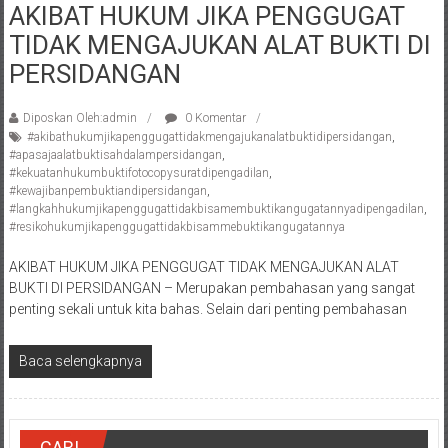
AKIBAT HUKUM JIKA PENGGUGAT
Pengacara
TIDAK MENGAJUKAN ALAT BUKTI DI
Perceraian/
Advokat
PERSIDANGAN
/
Konsultan
Diposkan Oleh:admin
0 Komentar
Hukum
#akibathukumjikapenggugattidakmengajukanalatbuktidipersidangan
,
#apasajaalatbuktisahdalampersidangan
,
/
#kekuatanhukumbuktifotocopysuratdipengadilan
,
Konsultan
#kewajibanpembuktiandipersidangan
,
Hukum
#langkahhukumjikapenggugattidakbisamembuktikangugatannyadipengadilan
,
#resikohukumjikapenggugattidakbisammebuktikangugatannya
Pajak/
Mediator/
AKIBAT HUKUM JIKA PENGGUGAT TIDAK MENGAJUKAN ALAT
Mediasi/
BUKTI DI PERSIDANGAN – Merupakan pembahasan yang sangat
Yogyakarta/Bantul/Sleman/Gunung
penting sekali untuk kita bahas. Selain dari penting pembahasan
Kidul/Wonosari/Wates/Kulonprogo/
Yogyakarta/Jogja/
Baca selengkapnya
kalten/Solo/
Purwakarta,
Sukoharjo/
CARI