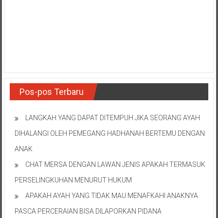
NTT/
Balik
papan/
Kalimantan
Barat/
Kalimantan
Timur/
Kalimantan
Pos-pos Terbaru
Selatan/
Samarinda/Jawa
Barat/
LANGKAH YANG DAPAT DITEMPUH JIKA SEORANG AYAH
jawa
DIHALANGI OLEH PEMEGANG HADHANAH BERTEMU DENGAN
Timur/
ANAK
Terdekat
CHAT MERSA DENGAN LAWAN JENIS APAKAH TERMASUK
PERSELINGKUHAN MENURUT HUKUM
APAKAH AYAH YANG TIDAK MAU MENAFKAHI ANAKNYA
PASCA PERCERAIAN BISA DILAPORKAN PIDANA