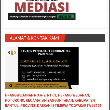
Medan/
Aceh/
Damasyaraya/
Solok/
Padang
Selatan/Padang
barat/
ALAMAT & KONTAK KAMI
Padang
Utara/
Kota
Padang/
Sumatera
Barat/
Pariaman/
Bukittinggi/
Padang
PRANGWEDANAN NO.A-2, RT.03, PERANG WEDANAN,
panjang/
POTORONO, KECAMATAN BANGUNTAPAN, KABUPATEN
Kayutanam/
BANTUL, PROVINSI DAERAH ISTIMEWA YOGYAKARTA 55196
Baso/