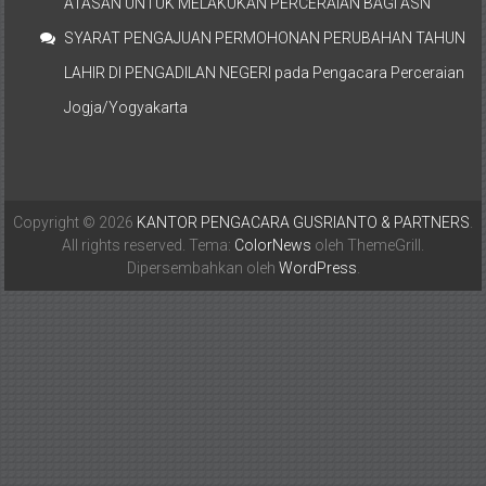
ATASAN UNTUK MELAKUKAN PERCERAIAN BAGI ASN
SYARAT PENGAJUAN PERMOHONAN PERUBAHAN TAHUN
LAHIR DI PENGADILAN NEGERI
pada
Pengacara Perceraian
Jogja/Yogyakarta
Copyright © 2026
KANTOR PENGACARA GUSRIANTO & PARTNERS
.
All rights reserved. Tema:
ColorNews
oleh ThemeGrill.
Dipersembahkan oleh
WordPress
.