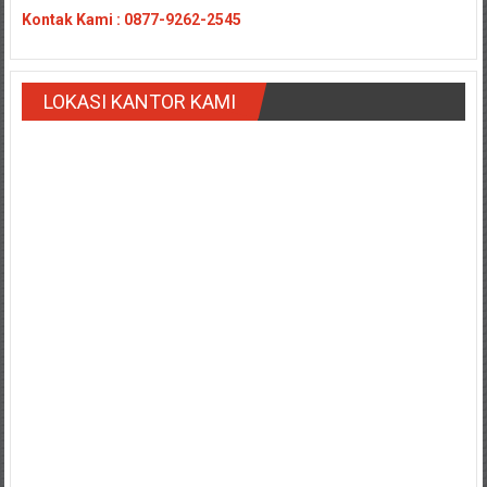
Payakumbung/
Kontak
Kami : 0877-9262-2545
Tanjung
pati/
Sarilamak/
LOKASI KANTOR KAMI
Hulu
air/
Pasaman/
Kapur
IX/
Pangkalan/
Riau/
Pekanbaru/
Bangkinang/
Duri/
Dumai
Pangkal
Pinang/
Sulawesi,