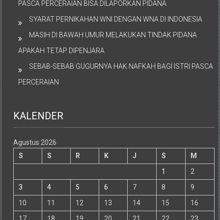
PASCA PERCERAIAN BISA DILAPORKAN PIDANA
SYARAT PERNIKAHAN WNI DENGAN WNA DI INDONESIA
MASIH DI BAWAH UMUR MELAKUKAN TINDAK PIDANA
APAKAH TETAP DIPENJARA
SEBAB-SEBAB GUGURNYA HAK NAFKAH BAGI ISTRI PASCA
PERCERAIAN
KALENDER
Agustus 2026
S
S
R
K
J
S
M
1
2
3
4
5
6
7
8
9
10
11
12
13
14
15
16
17
18
19
20
21
22
23