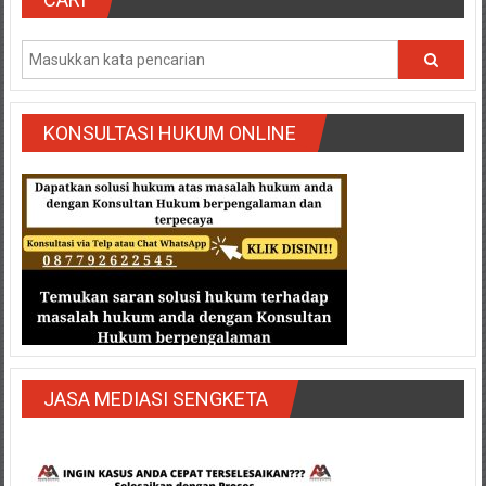
Semarang/
Batang/Brebes/
Purworejo,
Kebumen/Magelang/Temanggung/Mungkid/Demak/Cilacap/Boyo
Batu/
Blitar/Surabaya/Palembang/
KONSULTASI HUKUM ONLINE
Bekasi/Jakarta
selatan/
Jakarta
Utara/
Jakarta
Pusat/
Karawang/
Lampung
Barat/
Lampung
JASA MEDIASI SENGKETA
Timur/Lampung/
Jambi/
Bengkulu/