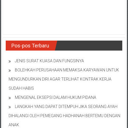
NTT/
Balik
papan/
Kalimantan
Barat/
Kalimantan
Timur/
Pos-pos Terbaru
Kalimantan
Selatan/
JENIS SURAT KUASA DAN FUNGSINYA
Samarinda/Jawa
Barat/
BOLEHKAH PERUSAHAAN MEMAKSA KARYAWAN UNTUK
jawa
MENGUNDURKAN DIRI AGAR TERLIHAT KONTRAK KERJA
Timur/
SUDAH HABIS
Terdekat
MENGENAL EKSEPSI DALAM HUKUM PIDANA
LANGKAH YANG DAPAT DITEMPUH JIKA SEORANG AYAH
DIHALANGI OLEH PEMEGANG HADHANAH BERTEMU DENGAN
ANAK