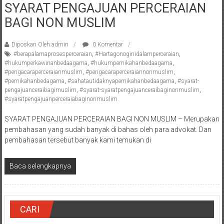
SYARAT PENGAJUAN PERCERAIAN
Pengacara
BAGI NON MUSLIM
Perceraian/
Advokat
/
Diposkan Oleh:admin
0 Komentar
#berapalamaprosesperceraian
,
#Hartagonoginidalamperceraian
,
Konsultan
#hukumperkawinanbedaagama
,
#hukumpernikahanbedaagama
,
Hukum
#pengacaraperceraianmuslim
,
#pengacaraperceraiannonmuslim
,
/
#pernikahanbedagama
,
#sahatautidaknyapernikahanbedaagama
,
#syarat-
pengajuanceraibagimuslim
,
#syarat-syaratpengajuanceraibaginonmuslim
,
Konsultan
#syaratpengajuanperceraiabaginonmuslim
Hukum
Pajak/
SYARAT PENGAJUAN PERCERAIAN BAGI NON MUSLIM – Merupakan
Mediator/
pembahasan yang sudah banyak di bahas oleh para advokat. Dan
Mediasi/
pembahasan tersebut banyak kami temukan di
Yogyakarta/Bantul/Sleman/Gunung
Kidul/Wonosari/Wates/Kulonprogo/
Baca selengkapnya
Yogyakarta/Jogja/
kalten/Solo/
Purwakarta,
CARI
Sukoharjo/