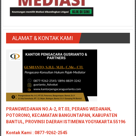
Medan/
Aceh/
Damasyaraya/
Solok/
Padang
ALAMAT & KONTAK KAMI
Selatan/Padang
barat/
Padang
Utara/
Kota
Padang/
Sumatera
Barat/
Pariaman/
Bukittinggi/
PRANGWEDANAN NO.A-2, RT.03, PERANG WEDANAN,
Padang
POTORONO, KECAMATAN BANGUNTAPAN, KABUPATEN
panjang/
BANTUL, PROVINSI DAERAH ISTIMEWA YOGYAKARTA 55196
Kayutanam/
Kontak
Kami : 0877-9262-2545
Baso/