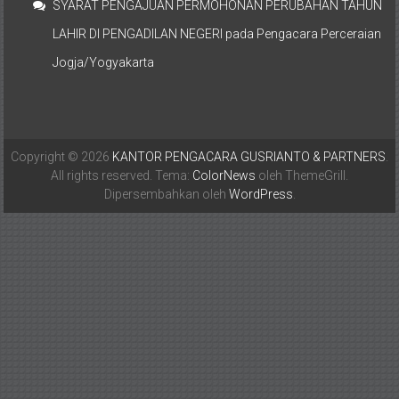
SYARAT PENGAJUAN PERMOHONAN PERUBAHAN TAHUN
LAHIR DI PENGADILAN NEGERI
pada
Pengacara Perceraian
Jogja/Yogyakarta
Copyright © 2026
KANTOR PENGACARA GUSRIANTO & PARTNERS
.
All rights reserved. Tema:
ColorNews
oleh ThemeGrill.
Dipersembahkan oleh
WordPress
.