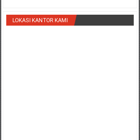
Payakumbung/
Tanjung
LOKASI KANTOR KAMI
pati/
Sarilamak/
Hulu
air/
Pasaman/
Kapur
IX/
Pangkalan/
Riau/
Pekanbaru/
Bangkinang/
Duri/
Dumai
Pangkal
Pinang/
Sulawesi,