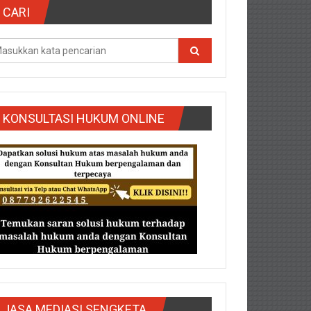
CARI
KONSULTASI HUKUM ONLINE
g/Purbalingga/Rembang/Sragen/Tegal/Wonogiri/Salatiga/Teg
JASA MEDIASI SENGKETA