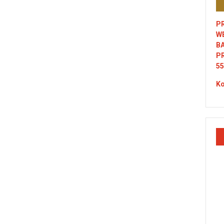
PR
W
B
P
55
Ko