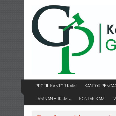
Lompat
KANTOR
ke
konten
PENGACARA
GUSRIANTO
&
PARTNERS
Kantor
Pengacara
Perceraian
/
Pengacara
PROFIL KANTOR KAMI
KANTOR PENGAC
Perceraian/
Advokat
LAYANAN HUKUM
KONTAK KAMI
W
/
Konsultan
Hukum