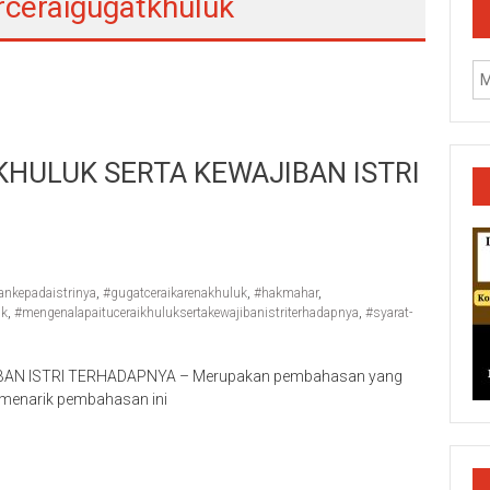
rceraigugatkhuluk
KHULUK SERTA KEWAJIBAN ISTRI
nkepadaistrinya
,
#gugatceraikarenakhuluk
,
#hakmahar
,
uk
,
#mengenalapaituceraikhuluksertakewajibanistriterhadapnya
,
#syarat-
BAN ISTRI TERHADAPNYA – Merupakan pembahasan yang
i menarik pembahasan ini
k/Cilacap/Boyolali/Grobogan/Jepara/Pati/Pekalongan/Malan