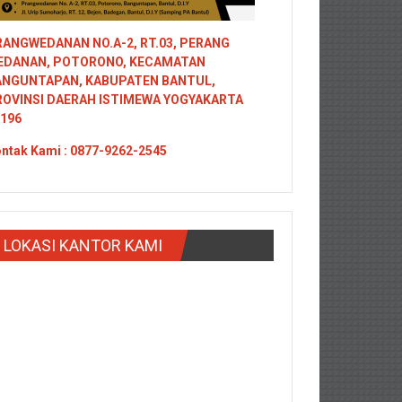
ANGWEDANAN NO.A-2, RT.03, PERANG
EDANAN, POTORONO, KECAMATAN
ANGUNTAPAN, KABUPATEN BANTUL,
ROVINSI DAERAH ISTIMEWA YOGYAKARTA
196
ntak
Kami : 0877-9262-2545
LOKASI KANTOR KAMI