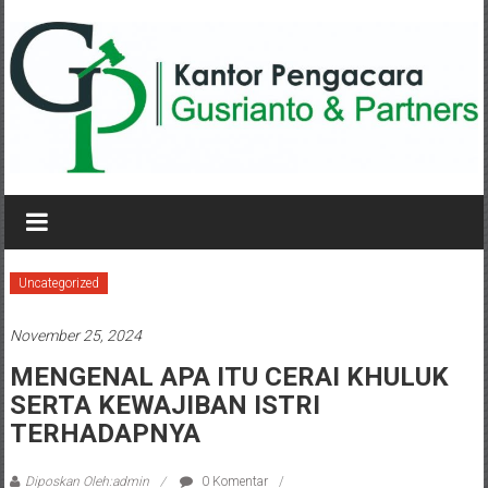
Lompat
ke
konten
KANTOR
PENGACARA
GUSRIANTO
Uncategorized
&
November 25, 2024
PARTNERS
MENGENAL APA ITU CERAI KHULUK
SERTA KEWAJIBAN ISTRI
Kantor
Pengacara
TERHADAPNYA
Perceraian
/
Diposkan Oleh:admin
0 Komentar