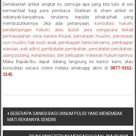
Demikianlah artikel singkat ini, semoga apa yang kita tulis di sini
Payakumbung/
bermanfaat bagi para pembaca. Silahkan di share artikel ini
Tanjung
sebanyak-banyaknya, terutama kepada pihak-pihak yang
pati/
membutuhkannya. Jika ada pertanyaan,
konsultasi hukum,
Sarilamak/
pendampingan hukum, atau butuh jasa pengacara terkait
Hulu
permasalahan cerai karena khuluk, perceraian muslim, perceraian
air/
non muslim, hak asuh anak, pembagian harta bersama, pembagian
Pasaman/
warisan, wali adhol, pembatalan pernikahan, pencatatan percikahan,
utang piutang, wanprestasi, dan perbuatan melawan hukum lainnya
.
Kapur
Maka Bapak/Ibu dapat datang langsung ke kantor kami, atau
IX/
konsultasi secara online melalui whatsapp akmi di
0877-9262-
Pangkalan/
2545.
Riau/
Pekanbaru/
Bangkinang/
Duri/
Dumai
Navigasi
BEBERAPA SANKSI BAGI OKNUM POLISI YANG MENEMBAK
Pangkal
MATI REKANNYA SENDIRI
pos
Pinang/
Sulawesi,