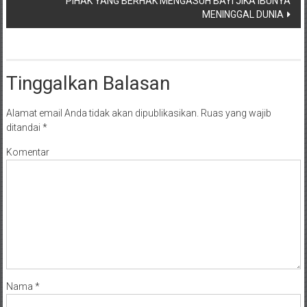
NTT/
PIHAK YANG BERHAK MENGASUH BAYI JIKA IBUNYA
MENINGGAL DUNIA
Balik
papan/
Kalimantan
Barat/
Tinggalkan Balasan
Kalimantan
Timur/
Alamat email Anda tidak akan dipublikasikan.
Ruas yang wajib
Kalimantan
ditandai
*
Selatan/
Samarinda/Jawa
Komentar
Barat/
jawa
Timur/
Terdekat
Nama
*