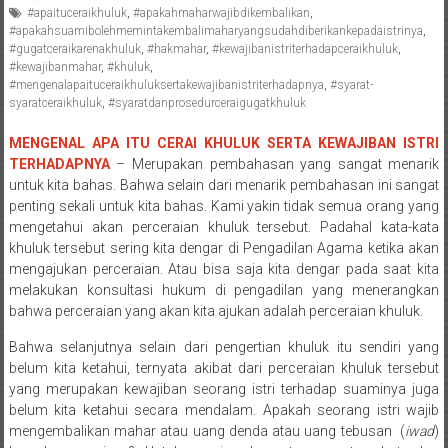
#apaituceraikhuluk
,
#apakahmaharwajibdikembalikan
,
Pengacara
#apakahsuamibolehmemintakembalimaharyangsudahdiberikankepadaistrinya
,
Perceraian/
#gugatceraikarenakhuluk
,
#hakmahar
,
#kewajibanistriterhadapceraikhuluk
,
Advokat
#kewajibanmahar
,
#khuluk
,
#mengenalapaituceraikhuluksertakewajibanistriterhadapnya
,
#syarat-
/
syaratceraikhuluk
,
#syaratdanprosedurceraigugatkhuluk
Konsultan
Hukum
MENGENAL APA ITU CERAI KHULUK SERTA KEWAJIBAN ISTRI
/
TERHADAPNYA
– Merupakan pembahasan yang sangat menarik
Konsultan
untuk kita bahas. Bahwa selain dari menarik pembahasan ini sangat
penting sekali untuk kita bahas. Kami yakin tidak semua orang yang
Hukum
mengetahui akan perceraian khuluk tersebut. Padahal kata-kata
Pajak/
khuluk tersebut sering kita dengar di Pengadilan Agama ketika akan
Mediator/
mengajukan perceraian. Atau bisa saja kita dengar pada saat kita
Mediasi/
melakukan konsultasi hukum di pengadilan yang menerangkan
Yogyakarta/Bantul/Sleman/Gunung
bahwa perceraian yang akan kita ajukan adalah perceraian khuluk.
Kidul/Wonosari/Wates/Kulonprogo/
Bahwa selanjutnya selain dari pengertian khuluk itu sendiri yang
Yogyakarta/Jogja/
belum kita ketahui, ternyata akibat dari perceraian khuluk tersebut
kalten/Solo/
yang merupakan kewajiban seorang istri terhadap suaminya juga
Purwakarta,
belum kita ketahui secara mendalam. Apakah seorang istri wajib
Sukoharjo/
mengembalikan mahar atau uang denda atau uang tebusan (
iwad
)