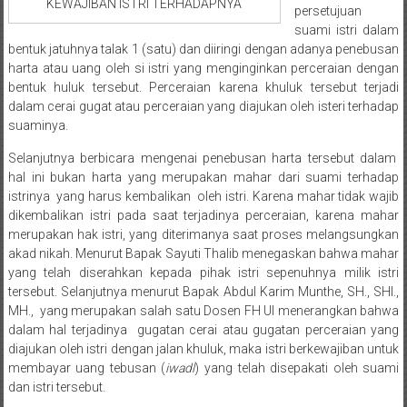
KEWAJIBAN ISTRI TERHADAPNYA
Medan/
persetujuan
Aceh/
suami istri dalam
bentuk jatuhnya talak 1 (satu) dan diiringi dengan adanya penebusan
Damasyaraya/
harta atau uang oleh si istri yang menginginkan perceraian dengan
Solok/
bentuk huluk tersebut. Perceraian karena khuluk tersebut terjadi
Padang
dalam cerai gugat atau perceraian yang diajukan oleh isteri terhadap
Selatan/Padang
suaminya.
barat/
Selanjutnya berbicara mengenai penebusan harta tersebut dalam
Padang
hal ini bukan harta yang merupakan mahar dari suami terhadap
Utara/
istrinya yang harus kembalikan oleh istri. Karena mahar tidak wajib
Kota
dikembalikan istri pada saat terjadinya perceraian, karena mahar
Padang/
merupakan hak istri, yang diterimanya saat proses melangsungkan
Sumatera
akad nikah. Menurut Bapak Sayuti Thalib menegaskan bahwa mahar
Barat/
yang telah diserahkan kepada pihak istri sepenuhnya milik istri
Pariaman/
tersebut. Selanjutnya menurut Bapak Abdul Karim Munthe, SH., SHI.,
MH., yang merupakan salah satu Dosen FH UI menerangkan bahwa
Bukittinggi/
dalam hal terjadinya gugatan cerai atau gugatan perceraian yang
Padang
diajukan oleh istri dengan jalan khuluk, maka istri berkewajiban untuk
panjang/
membayar uang tebusan (
iwadl
) yang telah disepakati oleh suami
Kayutanam/
dan istri tersebut.
Baso/