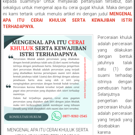
Semarang/
kepada suaminya? Untuk menjawab pertanyaan tersebut, dan
Batang/Brebes/
sekaligus untuk mengenal apa itu cerai gugat khuluk. Maka dengan
ini kami tertarik untuk menulis artikel ini dengan judul
MENGENAL
Purworejo,
APA ITU CERAI KHULUK SERTA KEWAJIBAN ISTRI
Kebumen/Magelang/Temanggung/Mungkid/Demak/Cilacap/Boyo
TERHADAPNYA.
Batu/
Blitar/Surabaya/Palembang/
Perceraian khuluk
Bekasi/Jakarta
adalah perceraian
yang dilakukan
selatan/
dengan bentuk
Jakarta
jatuhnya talak
Utara/
satu (1) dari
Jakarta
suami terhadap
Pusat/
istrinya dengan
Karawang/
penebusan harta.
Lampung
Selanjutnya
pengertian dari
Barat/
perceraian khuluk
Lampung
adalah perceraian
Timur/Lampung/
yang terjadi yang
Jambi/
disebabkan
MENGENAL APA ITU CERAI KHULUK SERTA
Bengkulu/
karena