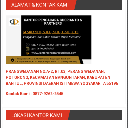
ALAMAT & KONTAK KAMI
PRANGWEDANAN NO.A-2, RT.03, PERANG WEDANAN,
POTORONO, KECAMATAN BANGUNTAPAN, KABUPATEN
BANTUL, PROVINSI DAERAH ISTIMEWA YOGYAKARTA 55196
Kontak
Kami : 0877-9262-2545
LOKASI KANTOR KAMI