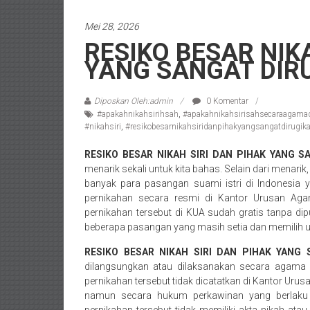
/
Mei 28, 2026
Konsultan
RESIKO BESAR NIK
Hukum
YANG SANGAT DIR
Pajak/
Mediator/
Mediasi/
Diposkan Oleh:admin
0 Komentar
Yogyakarta/Bantul/Sleman/Gunung
#apakahnikahsirihsah
,
#apakahnikahsirisahsecaraagama
#nikahsiri
,
#resikobesarnikahsiridanpihakyangsangatdirugik
Kidul/Wonosari/Wates/Kulonprogo/
Yogyakarta/Jogja/
RESIKO BESAR NIKAH SIRI DAN PIHAK YANG S
kalten/Solo/
menarik sekali untuk kita bahas. Selain dari menari
Purwakarta,
banyak para pasangan suami istri di Indonesia 
Sukoharjo/
pernikahan secara resmi di Kantor Urusan Aga
pernikahan tersebut di KUA sudah gratis tanpa d
Semarang/
beberapa pasangan yang masih setia dan memilih u
Batang/Brebes/
Purworejo,
RESIKO BESAR NIKAH SIRI DAN PIHAK YANG 
Kebumen/Magelang/Temanggung/Mungkid/Dema
dilangsungkan atau dilaksanakan secara agama
Batu/
pernikahan tersebut tidak dicatatkan di Kantor Uru
namun secara hukum perkawinan yang berlaku di
Blitar/Surabaya/Palembang/