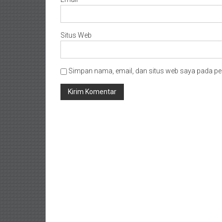
Timur/
Kalimantan
Selatan/
Situs Web
Samarinda/Jawa
Barat/
jawa
Simpan nama, email, dan situs web saya pada pe
Timur/
Terdekat