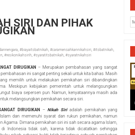
AH SIRI DAN PIHAK
UGIKAN
dannengara
,
#biayaitsbatnikah
,
#caramensahkannikahsiri
,
#itsbatnikah
,
an
,
#resikonikahsirih
,
#syaratitsbatnikah
,
#syaratnikahsiri
ANGAT DIRUGIKAN
– Merupakan pembahasan yang sangat
k, pembahasan ini sangat penting sekali untuk kita bahas. Masih
yang memilih untuk melakukan pernikahan siri dibandingkan
ma. Meskipun kebijakan pemerintah untuk melangsungkan
ipungut biaya sepersen pun. Namun, kenyataannya masih ada
ntuk melangsungkan pernikahan secara siri.
SANGAT DIRUGIKAN
–
Nikah Siri
adalah pernikahan yang
k/Cilacap/Boyolali/Grobogan/Jepara/Pati/Pekalongan/Malan
 Islam dan memenuhi syarat dan rukun pernikahan, namun
san Agama. Dimana pernikahan siri ini sah secara agama Islam,
 Indonesia tidak sah, karena tidak dicatatkan sehingga