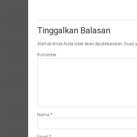
Pasaman/
Kapur
IX/
Tinggalkan Balasan
Pangkalan/
Riau/
Pekanbaru/
Alamat email Anda tidak akan dipublikasikan.
Ruas y
Bangkinang/
Komentar
Duri/
Dumai
Pangkal
Pinang/
Sulawesi,
NTT/
Balik
papan/
Nama
*
Kalimantan
Barat/
Kalimantan
Email
*