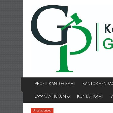
Lompat
KANTOR
ke
konten
PENGACARA
GUSRIANTO
&
PARTNERS
Kantor
Pengacara
Perceraian
/
Pengacara
PROFIL KANTOR KAMI
KANTOR PENGAC
Perceraian/
Advokat
LAYANAN HUKUM
KONTAK KAMI
W
/
Konsultan
Uncategorized
Hukum