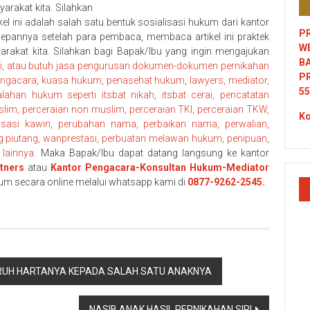
rakat kita. Silahkan
ikel ini adalah salah satu bentuk sosialisasi hukum dari kantor
PR
pannya setelah para pembaca, membaca artikel ini praktek
W
syarakat kita. Silahkan bagi Bapak/Ibu yang ingin mengajukan
B
siri, atau butuh jasa pengurusan dokumen-dokumen pernikahan
P
engacara, kuasa hukum, penasehat hukum, lawyers, mediator,
55
ahan hukum seperti itsbat nikah, itsbat cerai, pencatatan
lim, perceraian non muslim, perceraian TKI, perceraian TKW,
Ko
nsasi kawin, perubahan nama, perbaikan nama, perwalian,
g piutang, wanprestasi, perbuatan melawan hukum, penipuan,
lainnya.
Maka Bapak/Ibu dapat datang langsung ke kantor
tners
atau
Kantor Pengacara-Konsultan Hukum-Mediator
um secara online melalui whatsapp kami di
0877-9262-2545.
RUH HARTANYA KEPADA SALAH SATU ANAKNYA
NASIB ANAK HASIL PERNIKAHAN SIRI