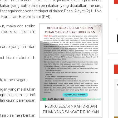
 buku nikah sebagai bukti telah terjadinya sebuah pernikahan
nikahan yang sah adalah pernikahan yang dicatatkan menurut
i sebagaimana yang terdapat di dalam Pasal 2 ayat (2) UU No.
6 Kompilasi Hukum Islam (KHI).
but, maka ada resiko
 melakukan nikah siri
 anak yang lahir dari
ut tidak diakui oleh
 dokumen Negara.
sangan yang melakukan
ugikan dalam hal ini?
adalah kaum perempuan
RESIKO BESAR NIKAH SIRI DAN
PIHAK YANG SANGAT DIRUGIKAN
at ini bisa memberikan