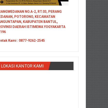
ANGWEDANAN NO.A-2, RT.03, PERANG
EDANAN, POTORONO, KECAMATAN
ANGUNTAPAN, KABUPATEN BANTUL,
ROVINSI DAERAH ISTIMEWA YOGYAKARTA
196
ntak
Kami : 0877-9262-2545
LOKASI KANTOR KAMI