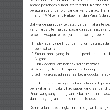
pernikahan tersebut tidak memiliki akta nikah atau
Bekasi/Jakarta
antara pasangan suami istri tersebut. Karena per
selatan/
peraturan perundang-undangan yang berlaku. Hal in
Jakarta
1 Tahun 1974 tentang Perkawinan dan Pasal 5 dan 
Utara/
Bahwa dengan tidak tercatatnya pernikahan terse
Jakarta
yang harus diterima bagi pasangan suami istri yang
Pusat/
tersebut. Adapun resikonya adalah sebagai berikut:
Karawang/
Lampung
Tidak adanya perlindungan hukum bagi istri dan
Barat/
pernikahan tersebut
Status anak yang lahir dari pernikahan terseb
Lampung
Negara
Timur/Lampung/
Tidak adanya jaminan hak saling mewarisi
Jambi/
Rentannya terjadi Poligami terselubung
Bengkulu/
Sulitnya akses administrasi kependudukan atau
Medan/
Itulah beberapa resiko yang akan dialami oleh pa
Aceh/
pernikahan siri. Lalu pihak siapa yang sangat dir
Damasyaraya/
Pihak yang sangat dirugikan akibat nikah siri ini 
Solok/
dan anak yang lahir dari pernikahan tersebut.
Padang
Selatan/Padang
Demikianlah artikel singkat ini, semoga artikel singk