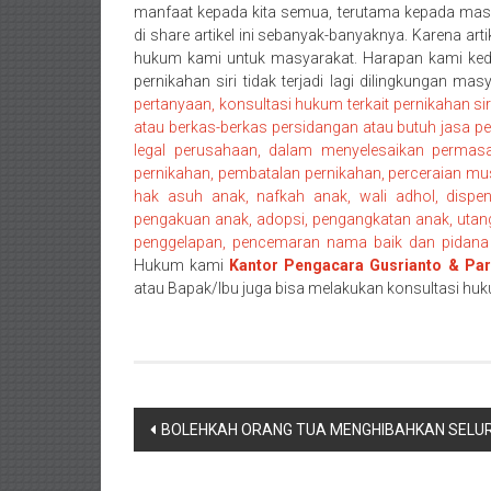
manfaat kepada kita semua, terutama kepada masya
barat/
di share artikel ini sebanyak-banyaknya. Karena art
Padang
hukum kami untuk masyarakat. Harapan kami kede
Utara/
pernikahan siri tidak terjadi lagi dilingkungan ma
Kota
pertanyaan, konsultasi hukum terkait pernikahan 
Padang/
atau berkas-berkas persidangan atau butuh jasa p
Sumatera
legal perusahaan, dalam menyelesaikan permasal
Barat/
pernikahan, pembatalan pernikahan, perceraian mus
hak asuh anak, nafkah anak, wali adhol, dispe
Pariaman/
pengakuan anak, adopsi, pengangkatan anak, utan
Bukittinggi/
penggelapan, pencemaran nama baik dan pidana 
Padang
Hukum kami
Kantor Pengacara Gusrianto & Par
panjang/
atau Bapak/Ibu juga bisa melakukan konsultasi huk
Kayutanam/
Baso/
Payakumbung/
Tanjung
pati/
Navigasi
BOLEHKAH ORANG TUA MENGHIBAHKAN SELU
Sarilamak/
pos
Hulu
air/