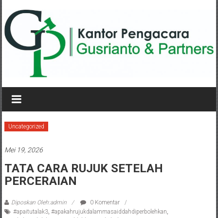
Lompat
ke
konten
KANTOR
PENGACARA
GUSRIANTO
Uncategorized
&
Mei 19, 2026
PARTNERS
TATA CARA RUJUK SETELAH
PERCERAIAN
Kantor
Pengacara
Perceraian
Diposkan Oleh:admin
0 Komentar
#apaitutalak3
,
#apakahrujukdalammasaiddahdiperbolehkan
,
/