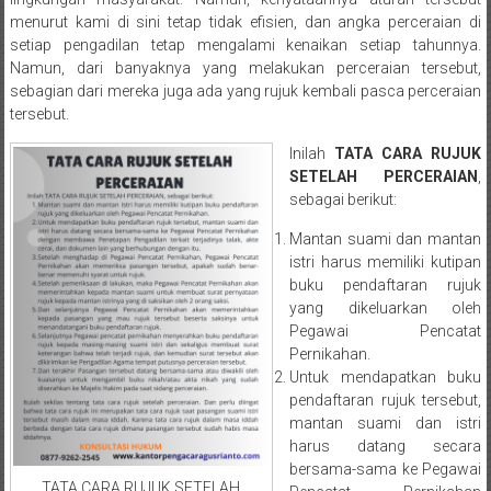
Semarang/
menurut kami di sini tetap tidak efisien, dan angka perceraian di
Batang/Brebes/
setiap pengadilan tetap mengalami kenaikan setiap tahunnya.
Purworejo,
Namun, dari banyaknya yang melakukan perceraian tersebut,
Kebumen/Magelang/Temanggung/Mungkid/Demak/Cilacap/Boyo
sebagian dari mereka juga ada yang rujuk kembali pasca perceraian
Batu/
tersebut.
Blitar/Surabaya/Palembang/
Inilah
TATA CARA RUJUK
Bekasi/Jakarta
SETELAH PERCERAIAN
,
selatan/
sebagai berikut:
Jakarta
Utara/
Mantan suami dan mantan
istri harus memiliki kutipan
Jakarta
buku pendaftaran rujuk
Pusat/
yang dikeluarkan oleh
Karawang/
Pegawai Pencatat
Lampung
Pernikahan.
Barat/
Untuk mendapatkan buku
Lampung
pendaftaran rujuk tersebut,
Timur/Lampung/
mantan suami dan istri
harus datang secara
Jambi/
bersama-sama ke Pegawai
Bengkulu/
TATA CARA RUJUK SETELAH