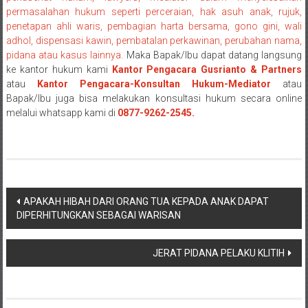
NTT/
permasalahan hukum seperti perceraian, hak asuh anak, rujuk,
Balik
penetapan ahli waris, pembagian harta bersama, gono gini, wali
papan/
adhol, dispensasi kawin, pembatalan perkawinan, perubahan nama,
Kalimantan
pidana atau kasus lainnya.
Maka Bapak/Ibu dapat datang langsung
Barat/
ke kantor hukum kami
Kantor Pengacara Gusrianto & Partners
Kalimantan
atau
Kantor Pengacara-Konsultan Hukum-Mediator
atau
Bapak/Ibu juga bisa melakukan konsultasi hukum secara online
Timur/
melalui whatsapp kami di
0877-9262-2545.
Kalimantan
Selatan/
Samarinda/Jawa
Barat/
jawa
Navigasi
Timur/
APAKAH HIBAH DARI ORANG TUA KEPADA ANAK DAPAT
Terdekat
DIPERHITUNGKAN SEBAGAI WARISAN
pos
JERAT PIDANA PELAKU KLITIH