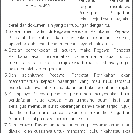
Pencatat Pernikahan
Medan/
PERCERAIAN
dengan membawa
Aceh/
Penetapan Pengadilan
Damasyaraya/
terkait terjadinya talak, akte
Solok/
cerai, dan dokumen lain yang berhubungan dengan itu.
Padang
Setelah menghadap di Pegawai Pencatat Pernikahan, Pegawai
Pencatat Pernikahan akan memeriksa pasangan tersebut,
Selatan/Padang
apakah sudah benar-benar memenuhi syarat untuk rujuk.
barat/
Setelah pemeriksaan di lakukan, maka Pegawai Pencatat
Padang
Pernikahan akan memerintahkan kepada mantan suami untuk
Utara/
membuat surat pernyataan rujuk kepada mantan istrinya yang di
Kota
saksikan oleh 2 orang saksi.
Padang/
Dan selanjutnya Pegawai Pencatat Pernikahan akan
Sumatera
memerintahkan kepada pasangan yang mau rujuk tersebut
beserta saksinya untuk menandatangani buku pendaftaran rujuk.
Barat/
Selanjutnya Pegawai pencatat pernikahan menyerahkan buku
Pariaman/
pendaftaran rujuk kepada masing-masing suami istri dan
Bukittinggi/
sekaligus membuat surat keterangan bahwa telah terjadi rujuk,
Padang
dan kemudian surat tersebut akan dikirimkan ke Pengadilan
panjang/
Agama tempat putusnya perceraian tersebut.
Kayutanam/
Dan terakhir Pasangan tersebut datang bersama-sama atau
Baso/
diwakili oleh kuasanya untuk mengambil buku nikah/atau akta