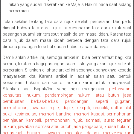
nikah yang sudah diserahkan ke Majelis Hakim pada saat sidang
Payakumbung/
perceraian.
Tanjung
pati/
Itulah sekilas tentang tata cara rujuk setelah perceraian. Dan perlu
Sarilamak/
diingat bahwa tata cara rujuk ini merupakan tata cara rujuk saat
Hulu
pasangan suami istri tersebut masih dalam masa iddah. Karena tata
cara rujuk dalam masa iddah berbeda dengan tata cara rujuk
air/
dimana pasangan tersebut sudah habis masa iddahnya.
Pasaman/
Kapur
Demikianlah artikel ini, semoga artikel ini bisa bermanfaat bagi kita
IX/
semua, terutama bagi pasangan suami istri yang akan rujuk setelah
Pangkalan/
perceraian. Silahkan di share artikel ini sebanyak-banyaknya kepada
masyarakat kita. Karena artikel ini adalah salah satu bentuk
Riau/
sosialisasi hukum dari kantor hukum kami untuk masyarakat.
Pekanbaru/
Silahkan bagi Bapak/Ibu yang ingin mengajukan
pertanyaan,
Bangkinang/
konsultasi hukum, pendampingan hukum, atau butuh jasa
Duri/
pembuatan berkas-berkas persidangan seperti gugatan,
Dumai
permohonan, jawaban, replik, duplik, rereplik, reduplik, daftar alat
Pangkal
bukti, kesimpulan, memori banding, memori kasasi, permohonan
Pinang/
peninjauan kembali, permohonan rujuk, somasi, surat teguran
hukum, jawaban somasi atau butuh jasa pengacara, kuasa hukum,
Sulawesi,
penasehat hukum, lawyers, mediator dalam menyelesaikan