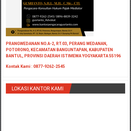
PRANGWEDANAN NO.A-2, RT.03, PERANG WEDANAN,
POTORONO, KECAMATAN BANGUNTAPAN, KABUPATEN
BANTUL, PROVINSI DAERAH ISTIMEWA YOGYAKARTA 55196
Kontak
Kami : 0877-9262-2545
LOKASI KANTOR KAMI