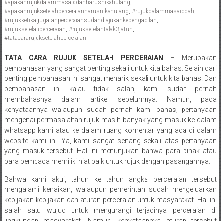
#apakahrujukdalammasaiddahharusnikahulang
,
Pengacara
#apakahrujuksetelahperceraianharusnikahulang
,
#rujukdalammasaiddah
,
Perceraian/
#rujukketikagugatanperceraiansudahdiajukankepengadilan
,
#rujuksetelahperceraian
,
#rujuksetelahtalak3jatuh
,
Advokat
#tatacararujuksetelahperceraian
/
Konsultan
TATA CARA RUJUK SETELAH PERCERAIAN
– Merupakan
Hukum
pembahasan yang sangat penting sekali untuk kita bahas. Selain dari
penting pembahasan ini sangat menarik sekali untuk kita bahas. Dan
/
pembahasan ini kalau tidak salah, kami sudah pernah
Konsultan
membahasnya dalam artikel sebelumnya. Namun, pada
Hukum
kenyataannya walaupun sudah pernah kami bahas, pertanyaan
Pajak/
mengenai permasalahan rujuk masih banyak yang masuk ke dalam
Mediator/
whatsapp kami atau ke dalam ruang komentar yang ada di dalam
Mediasi/
website kami ini. Ya, kami sangat senang sekali atas pertanyaan
Yogyakarta/Bantul/Sleman/Gunung
yang masuk tersebut. Hal ini menunjukan bahwa para pihak atau
para pembaca memiliki niat baik untuk rujuk dengan pasangannya.
Kidul/Wonosari/Wates/Kulonprogo/
Yogyakarta/Jogja/
Bahwa kami akui, tahun ke tahun angka perceraian tersebut
kalten/Solo/
mengalami kenaikan, walaupun pemerintah sudah mengeluarkan
Purwakarta,
kebijakan-kebijakan dan aturan perceraian untuk masyarakat. Hal ini
Sukoharjo/
salah satu wujud untuk mengurangi terjadinya perceraian di
lingkungan masyarakat. Namun, kenyataannya aturan tersebut