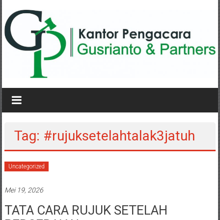
Lompat
ke
konten
KANTOR
PENGACARA
GUSRIANTO
Tag: #rujuksetelahtalak3jatuh
&
PARTNERS
Uncategorized
Kantor
Mei 19, 2026
Pengacara
Perceraian
TATA CARA RUJUK SETELAH
/