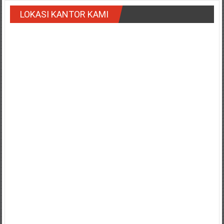
Payakumbung/
LOKASI KANTOR KAMI
Tanjung
pati/
Sarilamak/
Hulu
air/
Pasaman/
Kapur
IX/
Pangkalan/
Riau/
Pekanbaru/
Bangkinang/
Duri/
Dumai
Pangkal
Pinang/
Sulawesi,