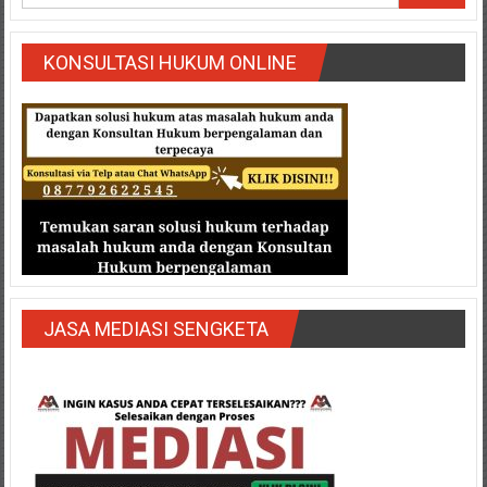
Semarang/
Batang/Brebes/
Purworejo,
KONSULTASI HUKUM ONLINE
Kebumen/Magelang/Temanggung/Mungkid/Demak/Cilacap/Boyo
Batu/
Blitar/Surabaya/Palembang/
Bekasi/Jakarta
selatan/
Jakarta
Utara/
Jakarta
Pusat/
Karawang/
JASA MEDIASI SENGKETA
Lampung
Barat/
Lampung
Timur/Lampung/
Jambi/
Bengkulu/