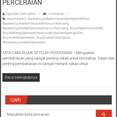
PERCERAIAN
Pengacara
Perceraian/
Diposkan Oleh:admin
0 Komentar
Advokat
#apaitutalak3
,
#apakahrujukdalammasaiddahdiperbolehkan
,
/
#apakahrujukdalammasaiddahharusnikahulang
,
#apakahrujuksetelahperceraianharusnikahulang
,
#rujukdalammasaiddah
,
Konsultan
#rujukketikagugatanperceraiansudahdiajukankepengadilan
,
Hukum
#rujuksetelahperceraian
,
#rujuksetelahtalak3jatuh
,
/
#tatacararujuksetelahperceraian
Konsultan
TATA CARA RUJUK SETELAH PERCERAIAN – Merupakan
Hukum
pembahasan yang sangat penting sekali untuk kita bahas. Selain dari
Pajak/
penting pembahasan ini sangat menarik sekali untuk
Mediator/
Mediasi/
Baca selengkapnya
Yogyakarta/Bantul/Sleman/Gunung
Kidul/Wonosari/Wates/Kulonprogo/
Yogyakarta/Jogja/
kalten/Solo/
CARI
Purwakarta,
Sukoharjo/