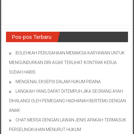
NTT/
Balik
papan/
Kalimantan
Barat/
Kalimantan
Pos-pos Terbaru
Timur/
Kalimantan
BOLEHKAH PERUSAHAAN MEMAKSA KARYAWAN UNTUK
Selatan/
MENGUNDURKAN DIRI AGAR TERLIHAT KONTRAK KERJA
Samarinda/Jawa
Barat/
SUDAH HABIS
jawa
MENGENAL EKSEPSI DALAM HUKUM PIDANA
Timur/
LANGKAH YANG DAPAT DITEMPUH JIKA SEORANG AYAH
Terdekat
DIHALANGI OLEH PEMEGANG HADHANAH BERTEMU DENGAN
ANAK
CHAT MERSA DENGAN LAWAN JENIS APAKAH TERMASUK
PERSELINGKUHAN MENURUT HUKUM