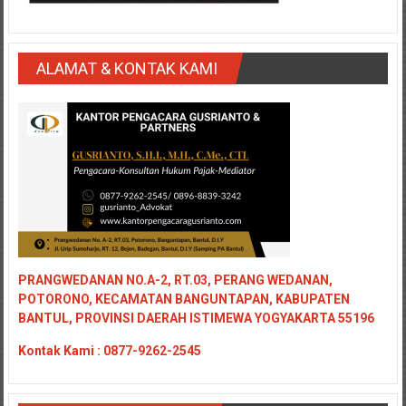
ALAMAT & KONTAK KAMI
PRANGWEDANAN NO.A-2, RT.03, PERANG WEDANAN,
POTORONO, KECAMATAN BANGUNTAPAN, KABUPATEN
BANTUL, PROVINSI DAERAH ISTIMEWA YOGYAKARTA 55196
Kontak
Kami : 0877-9262-2545