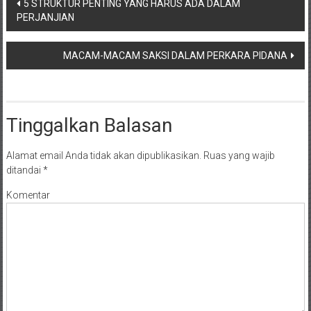
Navigasi
NTT/
5 STRUKTUR PENTING YANG HARUS ADA DALAM
Balik
PERJANJIAN
pos
papan/
Kalimantan
MACAM-MACAM SAKSI DALAM PERKARA PIDANA
Barat/
Kalimantan
Timur/
Kalimantan
Tinggalkan Balasan
Selatan/
Samarinda/Jawa
Alamat email Anda tidak akan dipublikasikan.
Ruas yang wajib
Barat/
ditandai
*
jawa
Komentar
Timur/
Terdekat