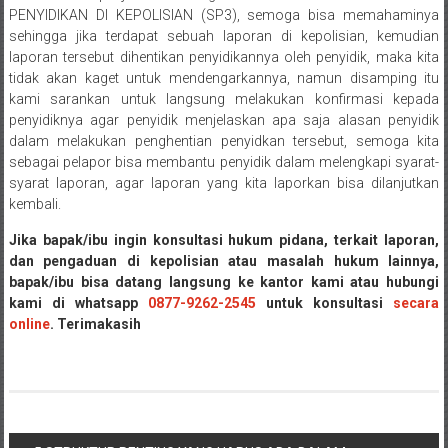
PENYIDIKAN DI KEPOLISIAN (SP3), semoga bisa memahaminya
Payakumbung/
sehingga jika terdapat sebuah laporan di kepolisian, kemudian
Tanjung
laporan tersebut dihentikan penyidikannya oleh penyidik, maka kita
pati/
tidak akan kaget untuk mendengarkannya, namun disamping itu
Sarilamak/
kami sarankan untuk langsung melakukan konfirmasi kepada
Hulu
penyidiknya agar penyidik menjelaskan apa saja alasan penyidik
air/
dalam melakukan penghentian penyidkan tersebut, semoga kita
Pasaman/
sebagai pelapor bisa membantu penyidik dalam melengkapi syarat-
syarat laporan, agar laporan yang kita laporkan bisa dilanjutkan
Kapur
kembali.
IX/
Pangkalan/
Jika bapak/ibu ingin konsultasi hukum pidana, terkait laporan,
Riau/
dan pengaduan di kepolisian atau masalah hukum lainnya,
Pekanbaru/
bapak/ibu bisa datang langsung ke kantor kami atau hubungi
kami di whatsapp
0877-9262-2545
untuk konsultasi
secara
Bangkinang/
online
. Terimakasih
Duri/
Dumai
Pangkal
Pinang/
Sulawesi,