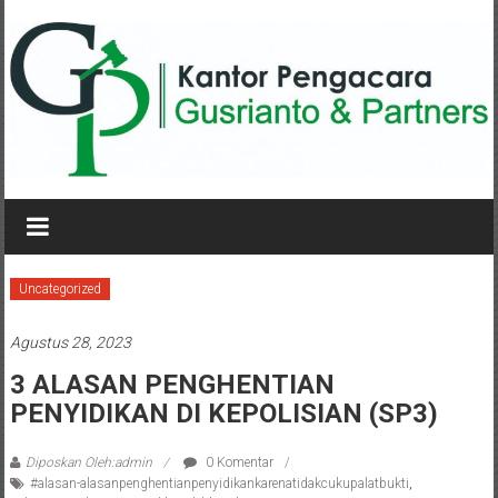
Lompat
ke
konten
KANTOR
PENGACARA
GUSRIANTO
Uncategorized
&
Agustus 28, 2023
PARTNERS
3 ALASAN PENGHENTIAN
PENYIDIKAN DI KEPOLISIAN (SP3)
Kantor
Pengacara
Perceraian
Diposkan Oleh:admin
0 Komentar
#alasan-alasanpenghentianpenyidikankarenatidakcukupalatbukti
,
/