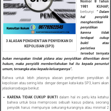
Semarang/
Nomor 8 Tahun
Batang/Brebes/
1981 KUHAP,
berbunyi:
” Dalam
Purworejo,
hal penyidik
Kebumen/Magelang/Temanggung/Mungkid/Demak/Cilacap/Boyo
menghentikan
Batu/
penyidikan
Blitar/Surabaya/Palembang/
karena tidak
Bekasi/Jakarta
terdapat cukup
3 ALASAN PENGHENTIAN PENYIDIKAN DI
selatan/
bukti atau
KEPOLISIAN (SP3)
Jakarta
peristiwa
tersebut ternyata
Utara/
bukan merupakan tindak pidana atau penyidikan dihentikan demi
Jakarta
hukum, maka penyidik memberitahukan hal itu kepada penuntut
Pusat/
umum, tersangka atau kepada keluargannya”.
Karawang/
Lampung
Bahwa untuk lebih jelasnya alasan penghentian penyidikan di
kepolisian atau sering kita dengar dengan kata-kata SP3, kami akan
Barat/
jelaskansebagai berikut:
Lampung
Timur/Lampung/
KARENA TIDAK CUKUP BUKTI
dalam hal ini perlu kita ketahui
Jambi/
bahwa untuk bisa memproses sebuah kasus pidana, seorang
Bengkulu/
penyidik harus mempunyai sekurang-kurangnya atau minimal 2