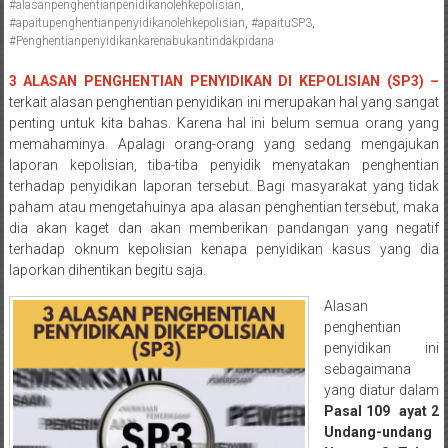
#alasanpenghentianpenidikanolehkepolisian
,
Pengacara
#apaitupenghentianpenyidikanolehkepolisian
,
#apaituSP3
,
Perceraian/
#Penghentianpenyidikankarenabukantindakpidana
Advokat
3 ALASAN PENGHENTIAN PENYIDIKAN DI KEPOLISIAN (SP3) –
/
terkait alasan penghentian penyidikan ini merupakan hal yang sangat
Konsultan
penting untuk kita bahas. Karena hal ini belum semua orang yang
Hukum
memahaminya. Apalagi orang-orang yang sedang mengajukan
/
laporan kepolisian, tiba-tiba penyidik menyatakan penghentian
Konsultan
terhadap penyidikan laporan tersebut. Bagi masyarakat yang tidak
paham atau mengetahuinya apa alasan penghentian tersebut, maka
Hukum
dia akan kaget dan akan memberikan pandangan yang negatif
Pajak/
terhadap oknum kepolisian kenapa penyidikan kasus yang dia
Mediator/
laporkan dihentikan begitu saja.
Mediasi/
Yogyakarta/Bantul/Sleman/Gunung
Alasan
penghentian
Kidul/Wonosari/Wates/Kulonprogo/
penyidikan ini
Yogyakarta/Jogja/
sebagaimana
kalten/Solo/
yang diatur dalam
Purwakarta,
Pasal 109 ayat 2
Sukoharjo/
Undang-undang