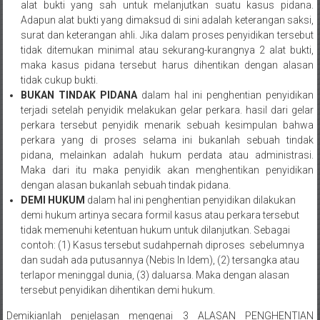
alat bukti yang sah untuk melanjutkan suatu kasus pidana.
Medan/
Adapun alat bukti yang dimaksud di sini adalah keterangan saksi,
Aceh/
surat dan keterangan ahli. Jika dalam proses penyidikan tersebut
Damasyaraya/
tidak ditemukan minimal atau sekurang-kurangnya 2 alat bukti,
Solok/
maka kasus pidana tersebut harus dihentikan dengan alasan
Padang
tidak cukup bukti.
Selatan/Padang
BUKAN TINDAK PIDANA
dalam hal ini penghentian penyidikan
barat/
terjadi setelah penyidik melakukan gelar perkara. hasil dari gelar
perkara tersebut penyidik menarik sebuah kesimpulan bahwa
Padang
perkara yang di proses selama ini bukanlah sebuah tindak
Utara/
pidana, melainkan adalah hukum perdata atau administrasi.
Kota
Maka dari itu maka penyidik akan menghentikan penyidikan
Padang/
dengan alasan bukanlah sebuah tindak pidana.
Sumatera
DEMI HUKUM
dalam hal ini penghentian penyidikan dilakukan
Barat/
demi hukum artinya secara formil kasus atau perkara tersebut
Pariaman/
tidak memenuhi ketentuan hukum untuk dilanjutkan. Sebagai
contoh: (1) Kasus tersebut sudahpernah diproses sebelumnya
Bukittinggi/
dan sudah ada putusannya (Nebis In Idem), (2) tersangka atau
Padang
terlapor meninggal dunia, (3) daluarsa. Maka dengan alasan
panjang/
tersebut penyidikan dihentikan demi hukum.
Kayutanam/
Baso/
Demikianlah penjelasan mengenai 3 ALASAN PENGHENTIAN