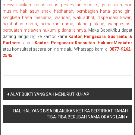
NTT/
menyelesaikan kasus-kasus perceraian muslim, perceraian non
Balik
muslim, hak asuh anak, hadhanah, pembagian harta gono gini,
papan/
sengketa harta bersama, warisan, wali adhol, dispensasi kawin,
Kalimantan
perubahan nama, perbaikan nama, utang piutang, wanprestasi,
Barat/
perbuatan melawan hukum, pidana lainnya
. Maka Bapak/Ibu dapat
Kalimantan
datang langsung ke kantor kami
Kantor Pengacara Gusrianto &
Partners
atau
Kantor Pengacara-Konsultan Hukum-Mediator
Timur/
atau konsultasi secara online melalui Whatsapp kami di
0877-9262-
Kalimantan
2545.
Selatan/
Samarinda/Jawa
Barat/
jawa
Timur/
Navigasi
Terdekat
ALAT BUKTI YANG SAH MENURUT KUHAP
pos
HAL-HAL YANG BISA DILAKUKAN KETIKA SERTIFIKAT TANAH
TIBA-TIBA BERUBAH NAMA ORANG LAIN