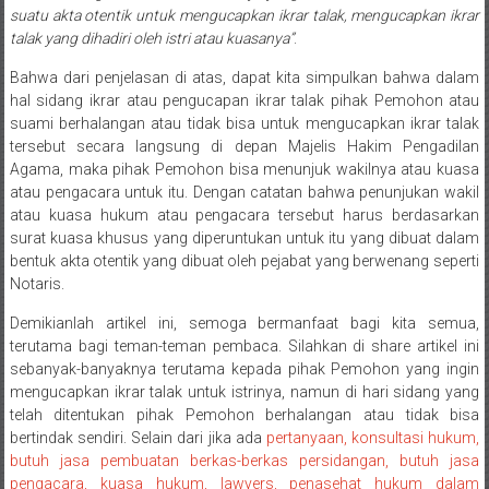
suatu akta otentik untuk mengucapkan ikrar talak, mengucapkan ikrar
Payakumbung/
talak yang dihadiri oleh istri atau kuasanya”
.
Tanjung
pati/
Bahwa dari penjelasan di atas, dapat kita simpulkan bahwa dalam
Sarilamak/
hal sidang ikrar atau pengucapan ikrar talak pihak Pemohon atau
Hulu
suami berhalangan atau tidak bisa untuk mengucapkan ikrar talak
tersebut secara langsung di depan Majelis Hakim Pengadilan
air/
Agama, maka pihak Pemohon bisa menunjuk wakilnya atau kuasa
Pasaman/
atau pengacara untuk itu. Dengan catatan bahwa penunjukan wakil
Kapur
atau kuasa hukum atau pengacara tersebut harus berdasarkan
IX/
surat kuasa khusus yang diperuntukan untuk itu yang dibuat dalam
Pangkalan/
bentuk akta otentik yang dibuat oleh pejabat yang berwenang seperti
Riau/
Notaris.
Pekanbaru/
Demikianlah artikel ini, semoga bermanfaat bagi kita semua,
Bangkinang/
terutama bagi teman-teman pembaca. Silahkan di share artikel ini
Duri/
sebanyak-banyaknya terutama kepada pihak Pemohon yang ingin
Dumai
mengucapkan ikrar talak untuk istrinya, namun di hari sidang yang
Pangkal
telah ditentukan pihak Pemohon berhalangan atau tidak bisa
Pinang/
bertindak sendiri. Selain dari jika ada
pertanyaan, konsultasi hukum,
butuh jasa pembuatan berkas-berkas persidangan, butuh jasa
Sulawesi,
pengacara, kuasa hukum, lawyers, penasehat hukum dalam