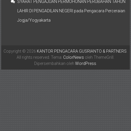
SYARAT PENGAJUAN PERMOHONAN PERUBAHAN TAHUN
LAHIR DI PENGADILAN NEGERI
pada
Pengacara Perceraian
Jogja/Yogyakarta
Copyright © 2026
KANTOR PENGACARA GUSRIANTO & PARTNERS
.
All rights reserved. Tema:
ColorNews
oleh ThemeGrill.
Dipersembahkan oleh
WordPress
.