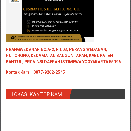
PRANGWEDANAN NO.A-2, RT.03, PERANG WEDANAN,
POTORONO, KECAMATAN BANGUNTAPAN, KABUPATEN
BANTUL, PROVINSI DAERAH ISTIMEWA YOGYAKARTA 55196
Kontak
Kami : 0877-9262-2545
LOKASI KANTOR KAMI