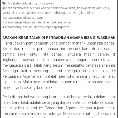
#apakahikrartalakbisadikuasakan
,
Pengacara
#apakahikrartalakdipengadilanagamabisadiwakilkan
,
#biayaperceraiandijogja
,
Perceraian/
#ceraitalak
,
#pengacaraperceraianmurahdijogja
,
#sidangikrartalak
,
Advokat
#syaratmengajukanceraigugat
,
#syaratmengajukanceraitalakdipengadilanagama
,
/
#syaratmenguasakanikrartalakkepadapengacara
Konsultan
Hukum
APAKAH IKRAR TALAK DI PENGADILAN AGAMA BISA DI WAKILKAN
/
– Merupakan pembahasan yang sangat menarik untuk kita bahas.
Konsultan
Selain dari menarik pembahasan ini menurut kami di sini sangat
penting sekali untuk kita bahas. Tentunya masih banyak di
Hukum
lingkungan masyarakat kita, khususnya pasangan suami istri yang
Pajak/
mengajukan cerai talak yang belum mengetahui permasalahan ini.
Mediator/
Sehingga ketika seorang suami mengajukan cerai talak ke
Mediasi/
Pengadilan Agama, dan setelah permohonannya dikabulkan atau
Yogyakarta/Bantul/Sleman/Gunung
diputuskan. Maka setelah sidang putusan tersebut akan ada sidang
Kidul/Wonosari/Wates/Kulonprogo/
terakhir yaitu sidang ikrar talak.
Yogyakarta/Jogja/
Perlu diingat bahwa sidang ikrar talak ini hanya berlaku dalam cerai
kalten/Solo/
talak. Cerai talak adalah cerai yang diajukan oleh pihak laki-laki dalam
Purwakarta,
hal ini pihak suami ke Pengadilan Agama dengan tujuan untuk
Sukoharjo/
mentalak atau menceraikan istrinya. Maka dalam hal ini pihak suami