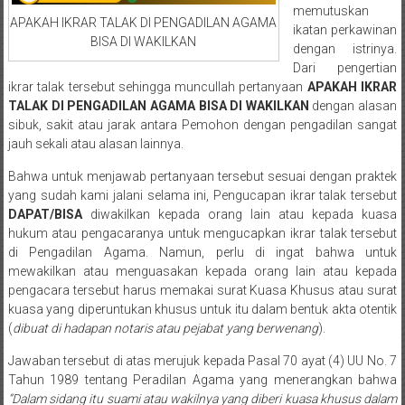
Medan/
memutuskan
APAKAH IKRAR TALAK DI PENGADILAN AGAMA
Aceh/
ikatan perkawinan
BISA DI WAKILKAN
dengan istrinya.
Damasyaraya/
Dari pengertian
Solok/
ikrar talak tersebut sehingga muncullah pertanyaan
APAKAH IKRAR
Padang
TALAK DI PENGADILAN AGAMA BISA DI WAKILKAN
dengan alasan
Selatan/Padang
sibuk, sakit atau jarak antara Pemohon dengan pengadilan sangat
barat/
jauh sekali atau alasan lainnya.
Padang
Bahwa untuk menjawab pertanyaan tersebut sesuai dengan praktek
Utara/
yang sudah kami jalani selama ini, Pengucapan ikrar talak tersebut
Kota
DAPAT/BISA
diwakilkan kepada orang lain atau kepada kuasa
Padang/
hukum atau pengacaranya untuk mengucapkan ikrar talak tersebut
Sumatera
di Pengadilan Agama. Namun, perlu di ingat bahwa untuk
Barat/
mewakilkan atau menguasakan kepada orang lain atau kepada
Pariaman/
pengacara tersebut harus memakai surat Kuasa Khusus atau surat
kuasa yang diperuntukan khusus untuk itu dalam bentuk akta otentik
Bukittinggi/
(
dibuat di hadapan notaris atau pejabat yang berwenang
).
Padang
panjang/
Jawaban tersebut di atas merujuk kepada Pasal 70 ayat (4) UU No. 7
Kayutanam/
Tahun 1989 tentang Peradilan Agama yang menerangkan bahwa
Baso/
“Dalam sidang itu suami atau wakilnya yang diberi kuasa khusus dalam