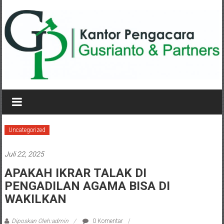
Lompat
ke
konten
KANTOR
PENGACARA
GUSRIANTO
Uncategorized
&
Juli 22, 2025
PARTNERS
APAKAH IKRAR TALAK DI
PENGADILAN AGAMA BISA DI
Kantor
Pengacara
WAKILKAN
Perceraian
/
Diposkan Oleh:admin
0 Komentar