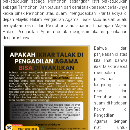
Semarang/
berkedudukan sebagai Pemohon sedangkan istri berkedudukan
Batang/Brebes/
sebagai Termohon. Dan putusan dari cerai talak tersebut berlakunya
ketika pihak Pemohon atau suami mengucapkan ikrar talaknya di
Purworejo,
depan Majelis Hakim Pengadilan Agama.
Ikrar talak
adalah Suatu
Kebumen/Magelang/Temanggung/Mungkid/Demak/Cilacap/Boyo
pernyataan resmi dari Pemohon atau suami di hadapan Majelis
Batu/
Hakim Pengadilan Agama untuk mengakhiri ikatan pernikahan
Blitar/Surabaya/Palembang/
dengan istrinya.
Bekasi/Jakarta
Bahwa dari
selatan/
penjelasan di atas
Jakarta
kita lihat bahwa
Utara/
ikrar talak tersebut
Jakarta
merupakan
Pusat/
pernyataan
Karawang/
langsung atau
Lampung
resmi dari
Pemohon atau
Barat/
suami di hadapan
Lampung
hakim di
Timur/Lampung/
Pengadilan
Jambi/
Agama dengan
Bengkulu/
niat untuk