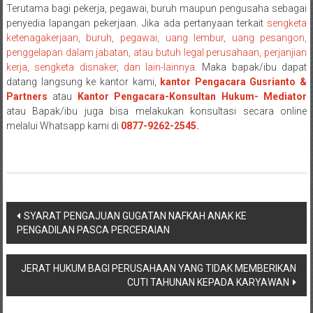
Terutama bagi pekerja, pegawai, buruh maupun pengusaha sebagai
Payakumbung/
penyedia lapangan pekerjaan. Jika ada pertanyaan terkait
sengketa
Tanjung
ketenagakerjaan, buruh, pegawai, uang lembur, uang pesangon,
pati/
penggelapan dalam jabatan, atau butuh legal perusahaan, perjanjian
Sarilamak/
kerja, sengketa disnaker, dan lain-lainnya
. Maka bapak/ibu dapat
Hulu
datang langsung ke kantor kami,
kantor Pengacara Gusrianto &
air/
Partners
atau
Kantor Pengacara-Konsultan Hukum- Mediator
atau Bapak/ibu juga bisa melakukan konsultasi secara online
Pasaman/
melalui Whatsapp kami di
0877-9262-2545.
Kapur
IX/
Pangkalan/
Riau/
Pekanbaru/
Navigasi
Bangkinang/
SYARAT PENGAJUAN GUGATAN NAFKAH ANAK KE
Duri/
PENGADILAN PASCA PERCERAIAN
pos
Dumai
Pangkal
JERAT HUKUM BAGI PERUSAHAAN YANG TIDAK MEMBERIKAN
Pinang/
CUTI TAHUNAN KEPADA KARYAWAN
Sulawesi,