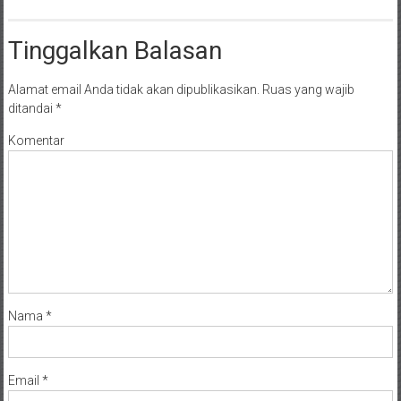
NTT/
Balik
papan/
Tinggalkan Balasan
Kalimantan
Barat/
Alamat email Anda tidak akan dipublikasikan.
Ruas yang wajib
Kalimantan
ditandai
*
Timur/
Komentar
Kalimantan
Selatan/
Samarinda/Jawa
Barat/
jawa
Timur/
Terdekat
Nama
*
Email
*