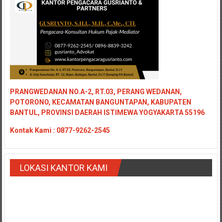
PRANGWEDANAN NO.A-2, RT.03, PERANG WEDANAN,
POTORONO, KECAMATAN BANGUNTAPAN, KABUPATEN
BANTUL, PROVINSI DAERAH ISTIMEWA YOGYAKARTA 55196
Kontak
Kami : 0877-9262-2545
LOKASI KANTOR KAMI