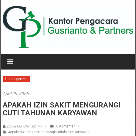
Lompat
ke
konten
KANTOR
PENGACARA
GUSRIANTO
Uncategorized
&
April 29, 2025
PARTNERS
APAKAH IZIN SAKIT MENGURANGI
CUTI TAHUNAN KARYAWAN
Kantor
Pengacara
Perceraian
Diposkan Oleh:admin
0 Komentar
#apakahizinsakitmengurangicutitahunankaryawan
,
/