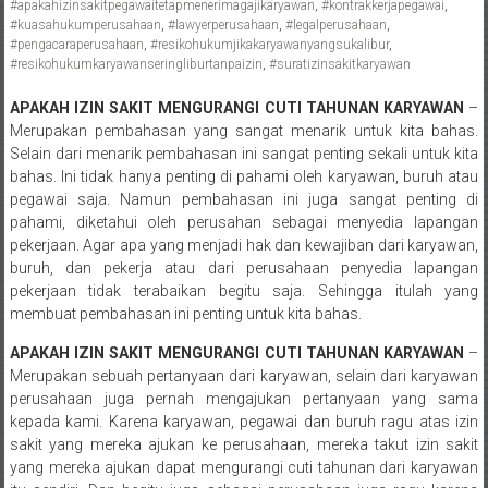
#apakahizinsakitpegawaitetapmenerimagajikaryawan
,
#kontrakkerjapegawai
,
Pengacara
#kuasahukumperusahaan
,
#lawyerperusahaan
,
#legalperusahaan
,
Perceraian/
#pengacaraperusahaan
,
#resikohukumjikakaryawanyangsukalibur
,
#resikohukumkaryawanseringliburtanpaizin
,
#suratizinsakitkaryawan
Advokat
/
APAKAH IZIN SAKIT MENGURANGI CUTI TAHUNAN KARYAWAN
–
Konsultan
Merupakan pembahasan yang sangat menarik untuk kita bahas.
Hukum
Selain dari menarik pembahasan ini sangat penting sekali untuk kita
/
bahas. Ini tidak hanya penting di pahami oleh karyawan, buruh atau
pegawai saja. Namun pembahasan ini juga sangat penting di
Konsultan
pahami, diketahui oleh perusahan sebagai menyedia lapangan
Hukum
pekerjaan. Agar apa yang menjadi hak dan kewajiban dari karyawan,
Pajak/
buruh, dan pekerja atau dari perusahaan penyedia lapangan
Mediator/
pekerjaan tidak terabaikan begitu saja. Sehingga itulah yang
Mediasi/
membuat pembahasan ini penting untuk kita bahas.
Yogyakarta/Bantul/Sleman/Gunung
APAKAH IZIN SAKIT MENGURANGI CUTI TAHUNAN KARYAWAN
–
Kidul/Wonosari/Wates/Kulonprogo/
Merupakan sebuah pertanyaan dari karyawan, selain dari karyawan
Yogyakarta/Jogja/
perusahaan juga pernah mengajukan pertanyaan yang sama
kalten/Solo/
kepada kami. Karena karyawan, pegawai dan buruh ragu atas izin
Purwakarta,
sakit yang mereka ajukan ke perusahaan, mereka takut izin sakit
Sukoharjo/
yang mereka ajukan dapat mengurangi cuti tahunan dari karyawan