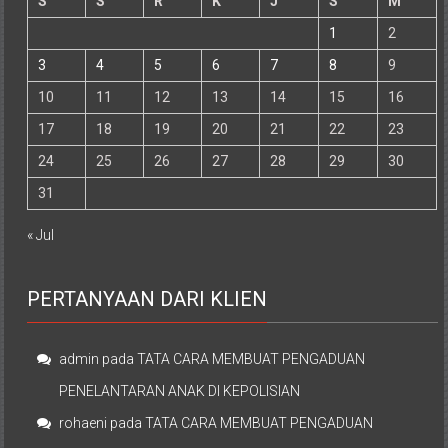
S
S
R
K
J
S
M
1
2
3
4
5
6
7
8
9
10
11
12
13
14
15
16
17
18
19
20
21
22
23
24
25
26
27
28
29
30
31
« Jul
PERTANYAAN DARI KLIEN
admin
pada
TATA CARA MEMBUAT PENGADUAN
PENELANTARAN ANAK DI KEPOLISIAN
rohaeni
pada
TATA CARA MEMBUAT PENGADUAN