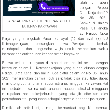
Medan/
telah di rubah
dengan Perppu
Aceh/
Cipta Kerja dan PP
Damasyaraya/
No 35/ 2021.
Solok/
APAKAH IZIN SAKIT MENGURANGI CUTI
Bahwa di dalam
Padang
TAHUNAN KARYAWAN
Pasal 81 angka
Selatan/Padang
25 Perppu Cipta
barat/
Kerja yang mengubah Pasal 79 ayat (1) dan ayat (3) UU
Padang
Ketenagakerjaan, menerangkan bahwa Pekerja/buruh berhak
mendapatkan dan pengusaha wajib untuk memberikan waktu
Utara/
istirahat dan cuti tahunan kepada setiap karyawan.
Kota
Padang/
Bahwa terkait pertanyaan di atas dalam hal ini sesuai dengan
Sumatera
ketentuan dalam UU Ketenagakerjaan yang sudah diubah dengan
Barat/
Perppu Cipta Kerja dan hal ini juga diatur dalam PP No. 35 Tahun
2021 menerangkan bahwa cuti sakit tidak bisa atau tidak dapat
Pariaman/
memotong cuti tahunan maupun istirahat mingguan karyawan. Hal
Bukittinggi/
ini disebabkan karena cuti tahunan maupun istirahat mingguan
Padang
merupakan hak pekerja/buruh yang diwajib diberikan oleh
panjang/
perusahaan atau pengusaha sebagai penyedia lapangan pekerjaan.
Kayutanam/
Demikianlah artikel ini, semoga bermanfaat bagi kita semua.
Baso/