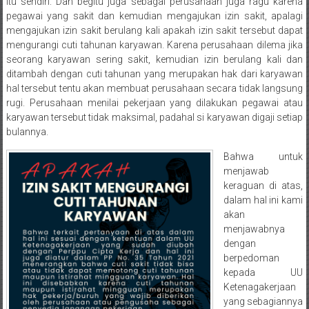
Semarang/
itu sendiri. Dan begitu juga sebagai perusahaan juga ragu karena
pegawai yang sakit dan kemudian mengajukan izin sakit, apalagi
Batang/Brebes/
mengajukan izin sakit berulang kali apakah izin sakit tersebut dapat
Purworejo,
mengurangi cuti tahunan karyawan. Karena perusahaan dilema jika
Kebumen/Magelang/Temanggung/Mungkid/Demak/Cilacap/Boyo
seorang karyawan sering sakit, kemudian izin berulang kali dan
Batu/
ditambah dengan cuti tahunan yang merupakan hak dari karyawan
Blitar/Surabaya/Palembang/
hal tersebut tentu akan membuat perusahaan secara tidak langsung
Bekasi/Jakarta
rugi. Perusahaan menilai pekerjaan yang dilakukan pegawai atau
selatan/
karyawan tersebut tidak maksimal, padahal si karyawan digaji setiap
bulannya.
Jakarta
Utara/
Bahwa untuk
Jakarta
menjawab
Pusat/
keraguan di atas,
Karawang/
dalam hal ini kami
akan
Lampung
menjawabnya
Barat/
dengan
Lampung
berpedoman
Timur/Lampung/
kepada UU
Jambi/
Ketenagakerjaan
Bengkulu/
yang sebagiannya