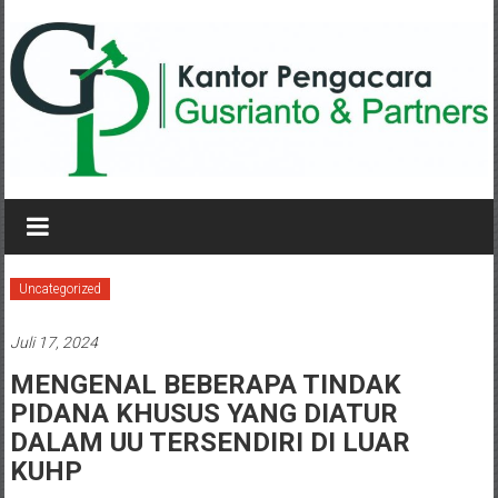
Lompat
ke
konten
KANTOR
PENGACARA
GUSRIANTO
Uncategorized
&
Juli 17, 2024
PARTNERS
MENGENAL BEBERAPA TINDAK
PIDANA KHUSUS YANG DIATUR
Kantor
Pengacara
DALAM UU TERSENDIRI DI LUAR
Perceraian
KUHP
/