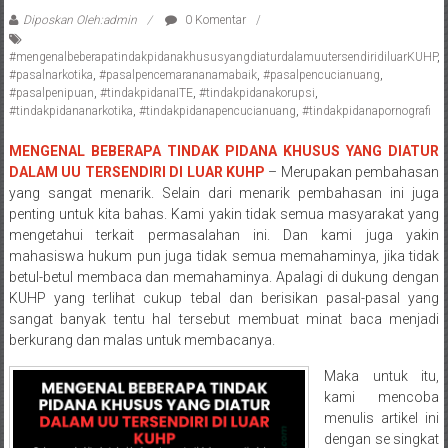
Pengacara
Diposkan Oleh:admin
0 Komentar
Perceraian/
#mengenalbeberapatindakpidanakhususyangdiaturdalamuutersendiridiluarKUHP
,
Advokat
#pasalnarkotika
,
#pasalpencemarananamabaik
,
#pasalpencucianuang
,
/
#pasalpenipuan
,
#tindakpidanaITE
,
#tindakpidanakorupsi
,
Konsultan
#tindakpidananarkotika
,
#tindakpidanapencucianuang
,
#tindakpidanapornografi
Hukum
MENGENAL BEBERAPA TINDAK PIDANA KHUSUS YANG DIATUR
/
DALAM UU TERSENDIRI DI LUAR KUHP
– Merupakan pembahasan
Konsultan
yang sangat menarik. Selain dari menarik pembahasan ini juga
Hukum
penting untuk kita bahas. Kami yakin tidak semua masyarakat yang
Pajak/
mengetahui terkait permasalahan ini. Dan kami juga yakin
Mediator/
mahasiswa hukum pun juga tidak semua memahaminya, jika tidak
betul-betul membaca dan memahaminya. Apalagi di dukung dengan
Mediasi/
KUHP yang terlihat cukup tebal dan berisikan pasal-pasal yang
Yogyakarta/Bantul/Sleman/Gunung
sangat banyak tentu hal tersebut membuat minat baca menjadi
Kidul/Wonosari/Wates/Kulonprogo/
berkurang dan malas untuk membacanya.
Yogyakarta/Jogja/
kalten/Solo/
Maka untuk itu,
kami mencoba
Purwakarta,
menulis artikel ini
Sukoharjo/
dengan se singkat