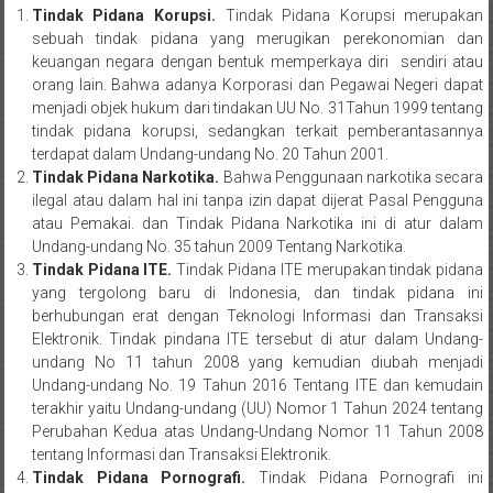
Medan/
Tindak Pidana Korupsi.
Tindak Pidana Korupsi merupakan
Aceh/
sebuah tindak pidana yang merugikan perekonomian dan
Damasyaraya/
keuangan negara dengan bentuk memperkaya diri sendiri atau
orang lain. Bahwa adanya Korporasi dan Pegawai Negeri dapat
Solok/
menjadi objek hukum dari tindakan UU No. 31Tahun 1999 tentang
Padang
tindak pidana korupsi, sedangkan terkait pemberantasannya
Selatan/Padang
terdapat dalam Undang-undang No. 20 Tahun 2001.
barat/
Tindak Pidana Narkotika.
Bahwa Penggunaan narkotika secara
Padang
ilegal atau dalam hal ini tanpa izin dapat dijerat Pasal Pengguna
Utara/
atau Pemakai. dan Tindak Pidana Narkotika ini di atur dalam
Kota
Undang-undang No. 35 tahun 2009 Tentang Narkotika.
Tindak Pidana ITE.
Tindak Pidana ITE merupakan tindak pidana
Padang/
yang tergolong baru di Indonesia, dan tindak pidana ini
Sumatera
berhubungan erat dengan Teknologi Informasi dan Transaksi
Barat/
Elektronik. Tindak pindana ITE tersebut di atur dalam Undang-
Pariaman/
undang No 11 tahun 2008 yang kemudian diubah menjadi
Bukittinggi/
Undang-undang No. 19 Tahun 2016 Tentang ITE dan kemudain
Padang
terakhir yaitu Undang-undang (UU) Nomor 1 Tahun 2024 tentang
panjang/
Perubahan Kedua atas Undang-Undang Nomor 11 Tahun 2008
tentang Informasi dan Transaksi Elektronik.
Kayutanam/
Tindak Pidana Pornografi.
Tindak Pidana Pornografi ini
Baso/