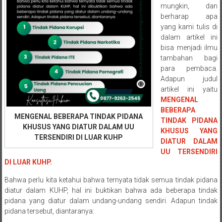
Semarang/
mungkin, dan
Batang/Brebes/
berharap apa
Purworejo,
yang kami tulis di
Kebumen/Magelang/Temanggung/Mungkid/Demak/Cilacap/Boyo
dalam artikel ini
Batu/
bisa menjadi ilmu
tambahan bagi
Blitar/Surabaya/Palembang/
para pembaca.
Bekasi/Jakarta
Adapun judul
selatan/
artikel ini yaitu
Jakarta
MENGENAL
Utara/
BEBERAPA
MENGENAL BEBERAPA TINDAK PIDANA
Jakarta
TINDAK PIDANA
KHUSUS YANG DIATUR DALAM UU
Pusat/
KHUSUS YANG
TERSENDIRI DI LUAR KUHP
DIATUR DALAM
Karawang/
UU TERSENDIRI
Lampung
DI LUAR KUHP.
Barat/
Lampung
Bahwa perlu kita ketahui bahwa ternyata tidak semua tindak pidana
Timur/Lampung/
diatur dalam KUHP, hal ini buktikan bahwa ada beberapa tindak
pidana yang diatur dalam undang-undang sendiri. Adapun tindak
Jambi/
pidana tersebut, diantaranya:
Bengkulu/