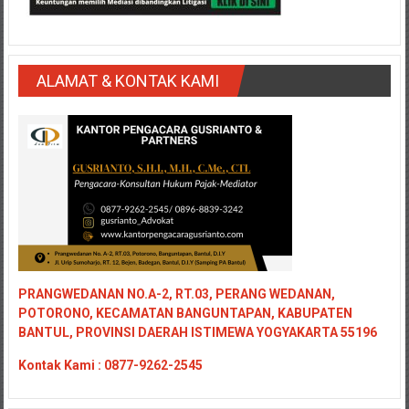
ALAMAT & KONTAK KAMI
PRANGWEDANAN NO.A-2, RT.03, PERANG WEDANAN,
POTORONO, KECAMATAN BANGUNTAPAN, KABUPATEN
BANTUL, PROVINSI DAERAH ISTIMEWA YOGYAKARTA 55196
Kontak
Kami : 0877-9262-2545