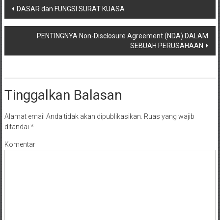
NTT/
Navigasi
DASAR dan FUNGSI SURAT KUASA
Balik
pos
papan/
Kalimantan
PENTINGNYA Non-Disclosure Agreement (NDA) DALAM
SEBUAH PERUSAHAAN
Barat/
Kalimantan
Timur/
Kalimantan
Tinggalkan Balasan
Selatan/
Samarinda/Jawa
Alamat email Anda tidak akan dipublikasikan.
Ruas yang wajib
Barat/
ditandai
*
jawa
Timur/
Komentar
Terdekat