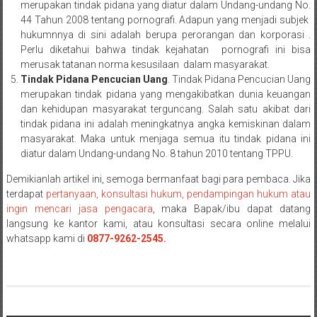
merupakan tindak pidana yang diatur dalam Undang-undang No.
Payakumbung/
44 Tahun 2008 tentang pornografi. Adapun yang menjadi subjek
Tanjung
hukumnnya di sini adalah berupa perorangan dan korporasi .
pati/
Perlu diketahui bahwa tindak kejahatan pornografi ini bisa
Sarilamak/
merusak tatanan norma kesusilaan dalam masyarakat.
Hulu
Tindak Pidana Pencucian Uang
. Tindak Pidana Pencucian Uang
merupakan tindak pidana yang mengakibatkan dunia keuangan
air/
dan kehidupan masyarakat terguncang. Salah satu akibat dari
Pasaman/
tindak pidana ini adalah meningkatnya angka kemiskinan dalam
Kapur
masyarakat. Maka untuk menjaga semua itu tindak pidana ini
IX/
diatur dalam Undang-undang No. 8 tahun 2010 tentang TPPU.
Pangkalan/
Demikianlah artikel ini, semoga bermanfaat bagi para pembaca. Jika
Riau/
terdapat
pertanyaan, konsultasi hukum, pendampingan hukum atau
Pekanbaru/
ingin mencari jasa pengacara
, maka Bapak/ibu dapat datang
Bangkinang/
langsung ke kantor kami, atau konsultasi secara online melalui
Duri/
whatsapp kami di
0877-9262-2545.
Dumai
Pangkal
Pinang/
Sulawesi,