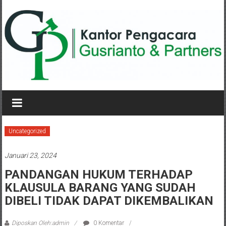
Lompat
ke
konten
KANTOR
PENGACARA
GUSRIANTO
Uncategorized
&
Januari 23, 2024
PARTNERS
PANDANGAN HUKUM TERHADAP
KLAUSULA BARANG YANG SUDAH
Kantor
Pengacara
DIBELI TIDAK DAPAT DIKEMBALIKAN
Perceraian
/
Diposkan Oleh:admin
0 Komentar