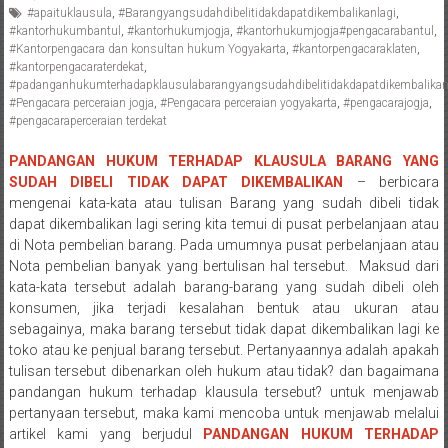
#apaituklausula
,
#Barangyangsudahdibelitidakdapatdikembalikanlagi
,
Pengacara
#kantorhukumbantul
,
#kantorhukumjogja
,
#kantorhukumjogja#pengacarabantul
,
Perceraian/
#Kantorpengacara dan konsultan hukum Yogyakarta
,
#kantorpengacaraklaten
,
Advokat
#kantorpengacaraterdekat
,
#padanganhukumterhadapklausulabarangyangsudahdibelitidakdapatdikembalikan
/
#Pengacara perceraian jogja
,
#Pengacara perceraian yogyakarta
,
#pengacarajogja
,
Konsultan
#pengacaraperceraian terdekat
Hukum
/
PANDANGAN HUKUM TERHADAP KLAUSULA BARANG YANG
SUDAH DIBELI TIDAK DAPAT DIKEMBALIKAN
– berbicara
Konsultan
mengenai kata-kata atau tulisan Barang yang sudah dibeli tidak
Hukum
dapat dikembalikan lagi sering kita temui di pusat perbelanjaan atau
Pajak/
di Nota pembelian barang. Pada umumnya pusat perbelanjaan atau
Mediator/
Nota pembelian banyak yang bertulisan hal tersebut. Maksud dari
Mediasi/
kata-kata tersebut adalah barang-barang yang sudah dibeli oleh
Yogyakarta/Bantul/Sleman/Gunung
konsumen, jika terjadi kesalahan bentuk atau ukuran atau
Kidul/Wonosari/Wates/Kulonprogo/
sebagainya, maka barang tersebut tidak dapat dikembalikan lagi ke
toko atau ke penjual barang tersebut. Pertanyaannya adalah apakah
Yogyakarta/Jogja/
tulisan tersebut dibenarkan oleh hukum atau tidak? dan bagaimana
kalten/Solo/
pandangan hukum terhadap klausula tersebut? untuk menjawab
Purwakarta,
pertanyaan tersebut, maka kami mencoba untuk menjawab melalui
Sukoharjo/
artikel kami yang berjudul
PANDANGAN HUKUM TERHADAP