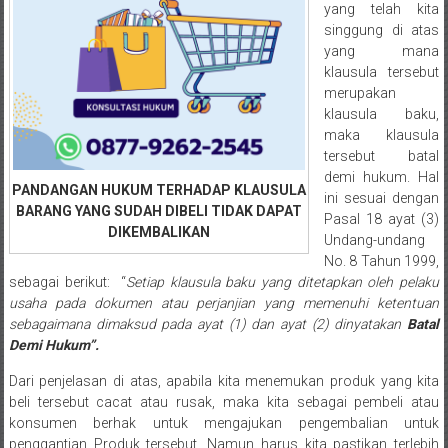
Medan/
yang telah kita
singgung di atas
Aceh/
yang mana
Damasyaraya/
klausula tersebut
Solok/
merupakan
Padang
klausula baku,
Selatan/Padang
maka klausula
barat/
tersebut batal
Padang
demi hukum. Hal
PANDANGAN HUKUM TERHADAP KLAUSULA
ini sesuai dengan
Utara/
BARANG YANG SUDAH DIBELI TIDAK DAPAT
Pasal 18 ayat (3)
Kota
DIKEMBALIKAN
Undang-undang
Padang/
No. 8 Tahun 1999,
Sumatera
sebagai berikut: “
Setiap klausula baku yang ditetapkan oleh pelaku
Barat/
usaha pada dokumen atau perjanjian yang memenuhi ketentuan
Pariaman/
sebagaimana dimaksud pada ayat (1) dan ayat (2) dinyatakan
Batal
Bukittinggi/
Demi Hukum”.
Padang
Dari penjelasan di atas, apabila kita menemukan produk yang kita
panjang/
beli tersebut cacat atau rusak, maka kita sebagai pembeli atau
Kayutanam/
konsumen berhak untuk mengajukan pengembalian untuk
Baso/
penggantian Produk tersebut. Namun harus kita pastikan terlebih