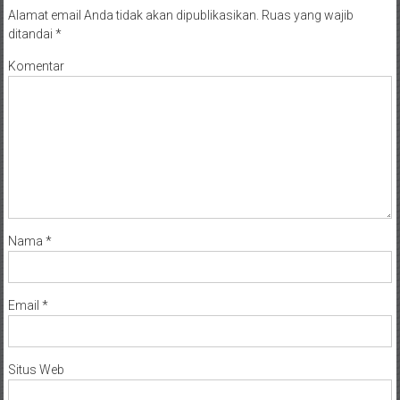
NTT/
Alamat email Anda tidak akan dipublikasikan.
Ruas yang wajib
Balik
ditandai
*
papan/
Kalimantan
Komentar
Barat/
Kalimantan
Timur/
Kalimantan
Selatan/
Samarinda/Jawa
Barat/
jawa
Nama
*
Timur/
Terdekat
Email
*
Situs Web