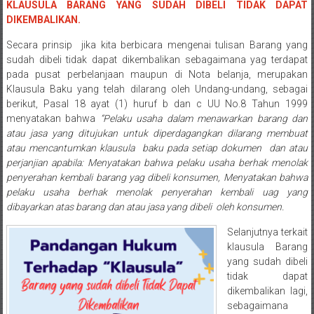
Semarang/
KLAUSULA BARANG YANG SUDAH DIBELI TIDAK DAPAT
Batang/Brebes/
DIKEMBALIKAN.
Purworejo,
Secara prinsip jika kita berbicara mengenai tulisan Barang yang
Kebumen/Magelang/Temanggung/Mungkid/Demak/Cilacap/Boyo
sudah dibeli tidak dapat dikembalikan sebagaimana yag terdapat
Batu/
pada pusat perbelanjaan maupun di Nota belanja, merupakan
Blitar/Surabaya/Palembang/
Klausula Baku yang telah dilarang oleh Undang-undang, sebagai
Bekasi/Jakarta
berikut, Pasal 18 ayat (1) huruf b dan c UU No.8 Tahun 1999
selatan/
menyatakan bahwa
“Pelaku usaha dalam menawarkan barang dan
atau jasa yang ditujukan untuk diperdagangkan dilarang membuat
Jakarta
atau mencantumkan klausula baku pada setiap dokumen dan atau
Utara/
perjanjian apabila: Menyatakan bahwa pelaku usaha berhak menolak
Jakarta
penyerahan kembali barang yag dibeli konsumen, Menyatakan bahwa
Pusat/
pelaku usaha berhak menolak penyerahan kembali uag yang
Karawang/
dibayarkan atas barang dan atau jasa yang dibeli oleh konsumen.
Lampung
Selanjutnya terkait
Barat/
klausula Barang
Lampung
yang sudah dibeli
Timur/Lampung/
tidak dapat
Jambi/
dikembalikan lagi,
Bengkulu/
sebagaimana