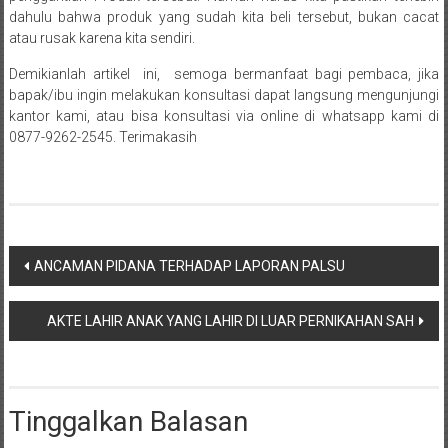
Payakumbung/
dahulu bahwa produk yang sudah kita beli tersebut, bukan cacat
atau rusak karena kita sendiri.
Tanjung
pati/
Demikianlah artikel ini, semoga bermanfaat bagi pembaca, jika
Sarilamak/
bapak/ibu ingin melakukan konsultasi dapat langsung mengunjungi
Hulu
kantor kami, atau bisa konsultasi via online di whatsapp kami di
air/
0877-9262-2545. Terimakasih
Pasaman/
Kapur
IX/
Pangkalan/
Navigasi
Riau/
ANCAMAN PIDANA TERHADAP LAPORAN PALSU
Pekanbaru/
pos
Bangkinang/
AKTE LAHIR ANAK YANG LAHIR DI LUAR PERNIKAHAN SAH
Duri/
Dumai
Pangkal
Pinang/
Tinggalkan Balasan
Sulawesi,