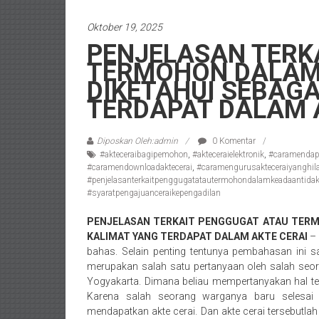
/
Oktober 19, 2025
Konsultan
PENJELASAN TERK
Hukum
TERMOHON DALAM
Pajak/
DIKETAHUI SEBAG
Mediator/
Mediasi/
TERDAPAT DALAM 
Yogyakarta/Bantul/Sleman/Gunung
Kidul/Wonosari/Wates/Kulonprogo/
Diposkan Oleh:admin
0 Komentar
Yogyakarta/Jogja/
#akteceraibagipemohon
,
#akteceraielektronik
,
#caramendapa
#caramendownloadaktecerai
,
#caramengurusakteceraiyanghil
kalten/Solo/
#penjelasanterkaitpenggugatatautermohondalamkeadaantidak
Purwakarta,
#syaratpengajuanceraikepengadilan
Sukoharjo/
Semarang/
PENJELASAN TERKAIT PENGGUGAT ATAU TERM
KALIMAT YANG TERDAPAT DALAM AKTE CERAI
– 
Batang/Brebes/
bahas. Selain penting tentunya pembahasan ini s
Purworejo,
merupakan salah satu pertanyaan oleh salah seo
Kebumen/Magelang/Temanggung/Mungkid/Dema
Yogyakarta. Dimana beliau mempertanyakan hal te
Batu/
Karena salah seorang warganya baru selesai
Blitar/Surabaya/Palembang/
mendapatkan akte cerai. Dan akte cerai tersebutla