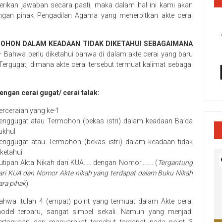
erikan jawaban secara pasti, maka dalam hal ini kami akan
ngan pihak Pengadilan Agama yang menerbitkan akte cerai
OHON DALAM KEADAAN TIDAK DIKETAHUI SEBAGAIMANA
 Bahwa perlu diketahui bahwa di dalam akte cerai yang baru
ergugat, dimana akte cerai tersebut termuat kalimat sebagai
engan cerai gugat/ cerai talak:
erceraian yang ke-1
enggugat atau Termohon (bekas istri) dalam keadaan Ba’da
ukhul
enggugat atau Termohon (bekas istri) dalam keadaan tidak
iketahui
utipan Akta Nikah dari KUA….. dengan Nomor…….. (
Tergantung
ari KUA dan Nomor Akte nikah yang terdapat dalam Buku Nikah
ara pihak
).
ahwa itulah 4 (empat) point yang termuat dalam Akte cerai
odel terbaru, sangat simpel sekali. Namun yang menjadi