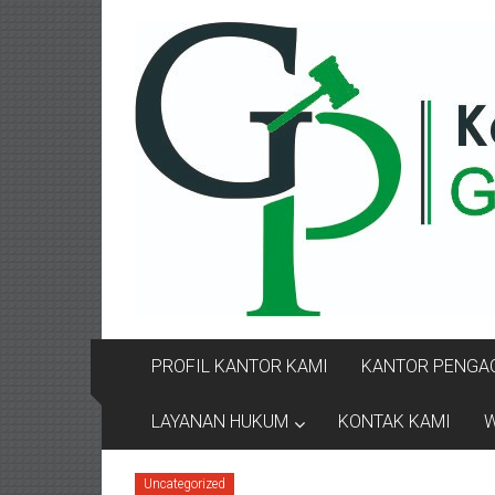
Lompat
KANTOR
ke
konten
PENGACARA
GUSRIANTO
&
PARTNERS
Kantor
Pengacara
Perceraian
/
Pengacara
PROFIL KANTOR KAMI
KANTOR PENGAC
Perceraian/
Advokat
LAYANAN HUKUM
KONTAK KAMI
W
/
Konsultan
Uncategorized
Hukum