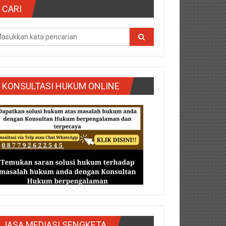
CARI
KONSULTASI HUKUM ONLINE
g/Purbalingga/Rembang/Sragen/Tegal/Wonogiri/Salatiga/Teg
JASA MEDIASI SENGKETA