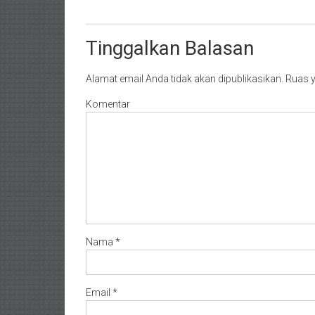
Timur/
Kalimantan
Selatan/
Tinggalkan Balasan
Samarinda/Jawa
Barat/
Alamat email Anda tidak akan dipublikasikan.
Ruas y
jawa
Komentar
Timur/
Terdekat
Nama
*
Email
*