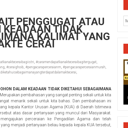
AIT PENGGUGAT ATAU
 KEADAAN TIDAK
AIMANA KALIMAT YANG
AKTE CERAI
tkanakteceraibagiistri
,
#caramendapatkanakteceraibagitergugat
,
ang
,
#ceraighoib
,
#pengacaraperceraianm
,
#pengacaraperceraianmurah
,
diketahuisebagaimanayangterdapatdalamaktecerai
,
OHON DALAM KEADAAN TIDAK DIKETAHUI SEBAGAIMANA
Merupakan pembahasan yang sangat penting sekali untuk kita
angat menarik sekali untuk kita bahas. Dan pembahasan ini
rang kepala Kantor Urusan Agama (KUA) di Daerah Istimewa
k/Cilacap/Boyolali/Grobogan/Jepara/Pati/Pekalongan/Malan
rsebut atas dasar pertanyaan yang muncul dari Masyarakat.
 mengajukan perceraian ke Pengadilan Agama dan telah
h yang menjadi pertanyaan beliau kepada kepala KUA tersebut,