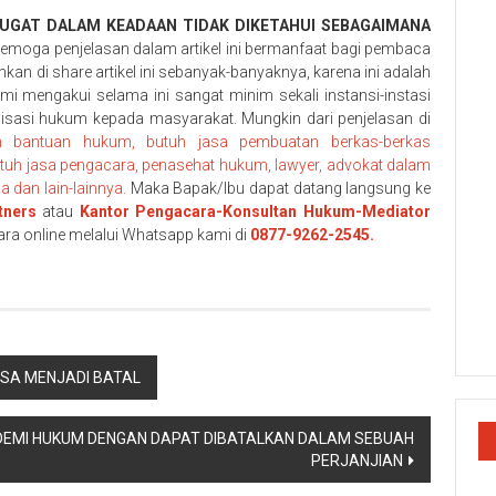
UGAT DALAM KEADAAN TIDAK DIKETAHUI SEBAGAIMANA
semoga penjelasan dalam artikel ini bermanfaat bagi pembaca
n di share artikel ini sebanyak-banyaknya, karena ini adalah
mi mengakui selama ini sangat minim sekali instansi-instasi
lisasi hukum kepada masyarakat. Mungkin dari penjelasan di
uh bantuan hukum, butuh jasa pembuatan berkas-berkas
utuh jasa pengacara, penasehat hukum, lawyer, advokat dalam
dan lain-lainnya.
Maka Bapak/Ibu dapat datang langsung ke
tners
atau
Kantor Pengacara-Konsultan Hukum-Mediator
ara online melalui Whatsapp kami di
0877-9262-2545.
ISA MENJADI BATAL
DEMI HUKUM DENGAN DAPAT DIBATALKAN DALAM SEBUAH
PERJANJIAN