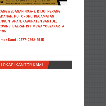
ANGWEDANAN NO.A-2, RT.03, PERANG
EDANAN, POTORONO, KECAMATAN
ANGUNTAPAN, KABUPATEN BANTUL,
ROVINSI DAERAH ISTIMEWA YOGYAKARTA
196
ntak
Kami : 0877-9262-2545
LOKASI KANTOR KAMI