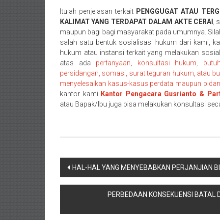
Pasaman/
Itulah penjelasan terkait
PENGGUGAT ATAU TERG
KALIMAT YANG TERDAPAT DALAM AKTE CERAI
, 
Kapur
maupun bagi bagi masyarakat pada umumnya. Silahka
IX/
salah satu bentuk sosialisasi hukum dari kami, ka
Pangkalan/
hukum atau instansi terkait yang melakukan sosia
Riau/
atas ada
pertanyaan, konsultasi hukum, but
Pekanbaru/
persidangan, somasi, surat teguran hukum, atau b
Bangkinang/
menyelesaikan kasus-kasus perdata maupun pidana 
Duri/
kantor kami
Kantor Pengacara Gusrianto & Par
atau Bapak/Ibu juga bisa melakukan konsultasi sec
Dumai
Pangkal
Pinang/
Sulawesi,
NTT/
Navigasi
Balik
HAL-HAL YANG MENYEBABKAN PERJANJIAN B
papan/
pos
Kalimantan
PERBEDAAN KONSEKUENSI BATAL 
Barat/
Kalimantan