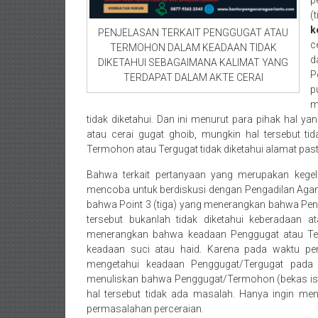
p
barat/
(
Padang
k
PENJELASAN TERKAIT PENGGUGAT ATAU
Utara/
c
TERMOHON DALAM KEADAAN TIDAK
d
Kota
DIKETAHUI SEBAGAIMANA KALIMAT YANG
P
TERDAPAT DALAM AKTE CERAI
Padang/
p
Sumatera
m
Barat/
tidak diketahui. Dan ini menurut para pihak hal y
Pariaman/
atau cerai gugat ghoib, mungkin hal tersebut 
Bukittinggi/
Termohon atau Tergugat tidak diketahui alamat pasti
Padang
Bahwa terkait pertanyaan yang merupakan kegel
panjang/
mencoba untuk berdiskusi dengan Pengadilan Agama.
Kayutanam/
bahwa Point 3 (tiga) yang menerangkan bahwa Peng
Baso/
tersebut bukanlah tidak diketahui keberadaan at
Payakumbung/
menerangkan bahwa keadaan Penggugat atau Te
Tanjung
keadaan suci atau haid. Karena pada waktu pene
mengetahui keadaan Penggugat/Tergugat pada
pati/
menuliskan bahwa Penggugat/Termohon (bekas istri
Sarilamak/
hal tersebut tidak ada masalah. Hanya ingin me
Hulu
permasalahan perceraian.
air/