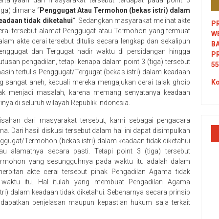
ertanyaan dari masyarakat tersebut terdapat pada point 3
tiga) dimana “
Penggugat Atau Termohon (bekas istri) dalam
eadaan tidak diketahui
“. Sedangkan masyarakat melihat akte
PR
erai tersebut alamat Penggugat atau Termohon yang termuat
W
alam akte cerai tersebut ditulis secara lengkap dan sekalipun
B
enggugat dan Tergugat hadir waktu di persidangan hingga
P
utusan pengadilan, tetapi kenapa dalam point 3 (tiga) tersebut
55
asih tertulis Penggugat/Tergugat (bekas istri) dalam keadaan
ang sangat aneh, kecuali mereka mengajukan cerai talak ghoib
Ko
tidak menjadi masalah, karena memang senyatanya keadaan
nya di seluruh wilayah Republik Indonesia.
isahan dari masyarakat tersebut, kami sebagai pengacara
 Dari hasil diskusi tersebut dalam hal ini dapat disimpulkan
gugat/Termohon (bekas istri) dalam keadaan tidak diketahui
au alamatnya secara pasti. Tetapi point 3 (tiga) tersebut
rmohon yang sesungguhnya pada waktu itu adalah dalam
rbitan akte cerai tersebut pihak Pengadilan Agama tidak
 waktu itu. Hal itulah yang membuat Pengadilan Agama
) dalam keadaan tidak diketahui. Sebenarnya secara prinsip
ndapatkan penjelasan maupun kepastian hukum saja terkait