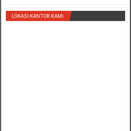
NTT/
Balik
papan/
LOKASI KANTOR KAMI
Kalimantan
Barat/
Kalimantan
Timur/
Kalimantan
Selatan/
Samarinda/Jawa
Barat/
jawa
Timur/
Terdekat