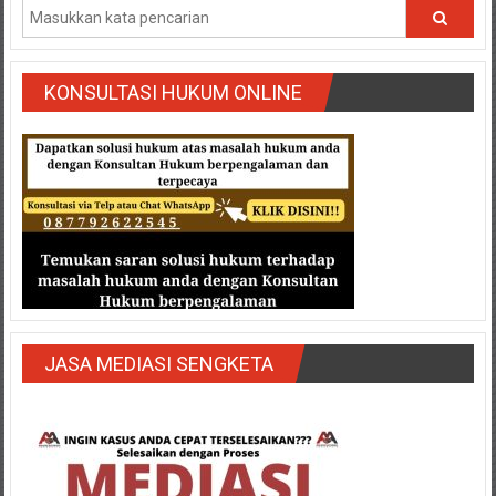
Medan/
Aceh/
Damasyaraya/
Solok/
KONSULTASI HUKUM ONLINE
Padang
Selatan/Padang
barat/
Padang
Utara/
Kota
Padang/
Sumatera
Barat/
Pariaman/
JASA MEDIASI SENGKETA
Bukittinggi/
Padang
panjang/
Kayutanam/
Baso/