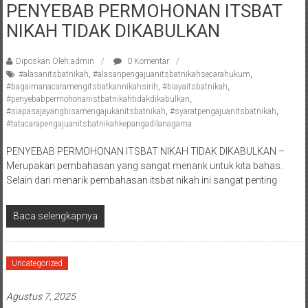
PENYEBAB PERMOHONAN ITSBAT
Pengacara
NIKAH TIDAK DIKABULKAN
Perceraian/
Advokat
/
Diposkan Oleh:admin
0 Komentar
#alasanitsbatnikah
,
#alasanpengajuanitsbatnikahsecarahukum
,
Konsultan
#bagaimanacaramengitsbatkannikahsirih
,
#biayaitsbatnikah
,
Hukum
#penyebabpermohonanistbatnikahtidakdikabulkan
,
/
#siapasajayangbisamengajukanitsbatnikah
,
#syaratpengajuanitsbatnikah
,
#tatacarapengajuanitsbatnikahkepangadilanagama
Konsultan
Hukum
PENYEBAB PERMOHONAN ITSBAT NIKAH TIDAK DIKABULKAN –
Pajak/
Merupakan pembahasan yang sangat menarik untuk kita bahas.
Mediator/
Selain dari menarik pembahasan itsbat nikah ini sangat penting
Mediasi/
Yogyakarta/Bantul/Sleman/Gunung
Baca selengkapnya
Kidul/Wonosari/Wates/Kulonprogo/
Yogyakarta/Jogja/
kalten/Solo/
Uncategorized
Purwakarta,
Sukoharjo/
Agustus 7, 2025