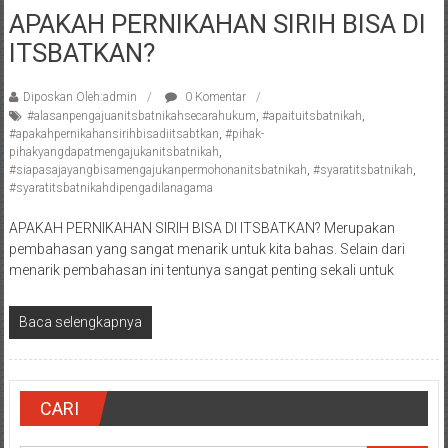
Semarang/
APAKAH PERNIKAHAN SIRIH BISA DI
Batang/Brebes/
ITSBATKAN?
Purworejo,
Kebumen/Magelang/Temanggung/Mungkid/Demak/Cilacap/Boyo
Batu/
Diposkan Oleh:admin
0 Komentar
#alasanpengajuanitsbatnikahsecarahukum
,
#apaituitsbatnikah
,
Blitar/Surabaya/Palembang/
#apakahpernikahansirihbisadiitsabtkan
,
#pihak-
Bekasi/Jakarta
pihakyangdapatmengajukanitsbatnikah
,
selatan/
#siapasajayangbisamengajukanpermohonanitsbatnikah
,
#syaratitsbatnikah
,
#syaratitsbatnikahdipengadilanagama
Jakarta
Utara/
APAKAH PERNIKAHAN SIRIH BISA DI ITSBATKAN? Merupakan
Jakarta
pembahasan yang sangat menarik untuk kita bahas. Selain dari
Pusat/
menarik pembahasan ini tentunya sangat penting sekali untuk
Karawang/
Lampung
Baca selengkapnya
Barat/
Lampung
Timur/Lampung/
CARI
Jambi/
Bengkulu/