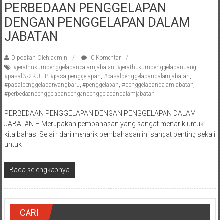
PERBEDAAN PENGGELAPAN
Pengacara
DENGAN PENGGELAPAN DALAM
Perceraian/
Advokat
JABATAN
/
Konsultan
Diposkan Oleh:admin
0 Komentar
Hukum
#jerathukumpenggelapandalamjabatan
,
#jerathukumpenggelapanuang
,
#pasal372KUHP
,
#pasalpenggelapan
,
#pasalpenggelapandalamjabatan
,
/
#pasalpenggelapanyangbaru
,
#penggelapan
,
#penggelapandalamjabatan
,
Konsultan
#perbedaanpenggelapandenganpenggelapandalamjabatan
Hukum
PERBEDAAN PENGGELAPAN DENGAN PENGGELAPAN DALAM
Pajak/
JABATAN – Merupakan pembahasan yang sangat menarik untuk
Mediator/
kita bahas. Selain dari menarik pembahasan ini sangat penting sekali
Mediasi/
untuk
Yogyakarta/Bantul/Sleman/Gunung
Kidul/Wonosari/Wates/Kulonprogo/
Baca selengkapnya
Yogyakarta/Jogja/
kalten/Solo/
Purwakarta,
Sukoharjo/
CARI