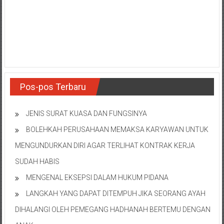
NTT/
Balik
papan/
Kalimantan
Barat/
Kalimantan
Timur/
Kalimantan
Pos-pos Terbaru
Selatan/
Samarinda/Jawa
JENIS SURAT KUASA DAN FUNGSINYA
Barat/
BOLEHKAH PERUSAHAAN MEMAKSA KARYAWAN UNTUK
jawa
Timur/
MENGUNDURKAN DIRI AGAR TERLIHAT KONTRAK KERJA
Terdekat
SUDAH HABIS
MENGENAL EKSEPSI DALAM HUKUM PIDANA
LANGKAH YANG DAPAT DITEMPUH JIKA SEORANG AYAH
DIHALANGI OLEH PEMEGANG HADHANAH BERTEMU DENGAN