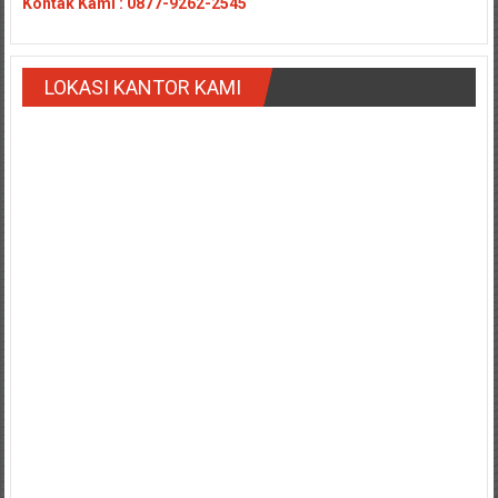
Kontak
Kami : 0877-9262-2545
Payakumbung/
Tanjung
pati/
LOKASI KANTOR KAMI
Sarilamak/
Hulu
air/
Pasaman/
Kapur
IX/
Pangkalan/
Riau/
Pekanbaru/
Bangkinang/
Duri/
Dumai
Pangkal
Pinang/
Sulawesi,