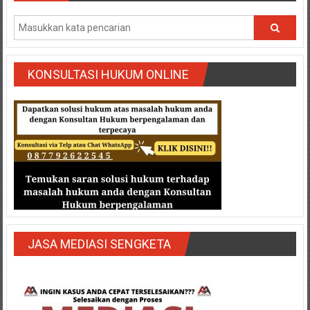
Semarang/
Batang/Brebes/
Purworejo,
Kebumen/Magelang/Temanggung/Mungkid/Demak/Cilacap/Boyo
Batu/
KONSULTASI HUKUM ONLINE
Blitar/Surabaya/Palembang/
Bekasi/Jakarta
selatan/
Jakarta
Utara/
Jakarta
Pusat/
Karawang/
Lampung
Barat/
JASA MEDIASI SENGKETA
Lampung
Timur/Lampung/
Jambi/
Bengkulu/