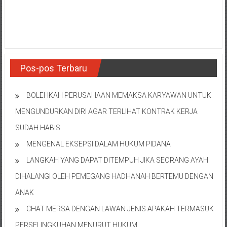
Pos-pos Terbaru
BOLEHKAH PERUSAHAAN MEMAKSA KARYAWAN UNTUK
MENGUNDURKAN DIRI AGAR TERLIHAT KONTRAK KERJA
SUDAH HABIS
MENGENAL EKSEPSI DALAM HUKUM PIDANA
LANGKAH YANG DAPAT DITEMPUH JIKA SEORANG AYAH
DIHALANGI OLEH PEMEGANG HADHANAH BERTEMU DENGAN
ANAK
CHAT MERSA DENGAN LAWAN JENIS APAKAH TERMASUK
PERSELINGKUHAN MENURUT HUKUM