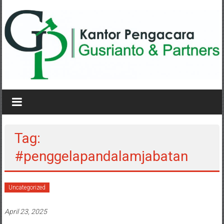
Lompat
ke
konten
KANTOR
PENGACARA
GUSRIANTO
Tag:
&
#penggelapandalamjabatan
PARTNERS
Kantor
Uncategorized
Pengacara
Perceraian
April 23, 2025
/