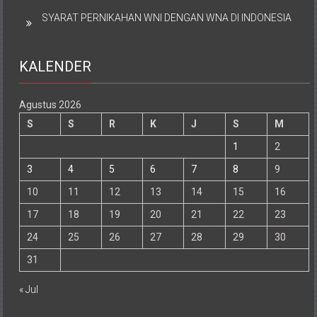
SYARAT PERNIKAHAN WNI DENGAN WNA DI INDONESIA
KALENDER
Agustus 2026
S
S
R
K
J
S
M
1
2
3
4
5
6
7
8
9
10
11
12
13
14
15
16
17
18
19
20
21
22
23
24
25
26
27
28
29
30
31
« Jul