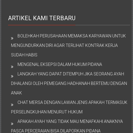
ARTIKEL KAMI TERBARU
BOLEHKAH PERUSAHAAN MEMAKSA KARYAWAN UNTUK
MENGUNDURKAN DIRI AGAR TERLIHAT KONTRAK KERJA
SUDAH HABIS
MENGENAL EKSEPSI DALAM HUKUM PIDANA
LANGKAH YANG DAPAT DITEMPUH JIKA SEORANG AYAH
DIHALANGI OLEH PEMEGANG HADHANAH BERTEMU DENGAN
ANAK
CHAT MERSA DENGAN LAWAN JENIS APAKAH TERMASUK
PERSELINGKUHAN MENURUT HUKUM
APAKAH AYAH YANG TIDAK MAU MENAFKAHI ANAKNYA
PASCA PERCERAIAN BISA DILAPORKAN PIDANA