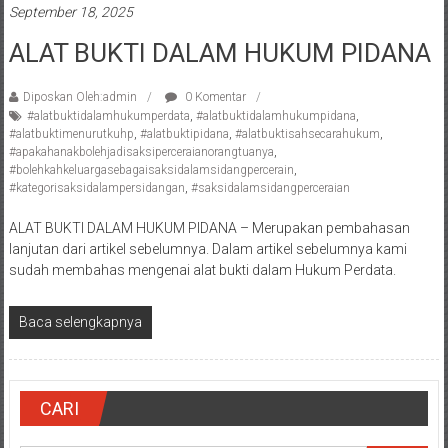
Semarang/
September 18, 2025
Batang/Brebes/
ALAT BUKTI DALAM HUKUM PIDANA
Purworejo,
Kebumen/Magelang/Temanggung/Mungkid/Demak/Cilacap/Boyo
Batu/
Diposkan Oleh:admin
0 Komentar
#alatbuktidalamhukumperdata
,
#alatbuktidalamhukumpidana
,
Blitar/Surabaya/Palembang/
#alatbuktimenurutkuhp
,
#alatbuktipidana
,
#alatbuktisahsecarahukum
,
Bekasi/Jakarta
#apakahanakbolehjadisaksiperceraianorangtuanya
,
selatan/
#bolehkahkeluargasebagaisaksidalamsidangpercerain
,
#kategorisaksidalampersidangan
,
#saksidalamsidangperceraian
Jakarta
Utara/
ALAT BUKTI DALAM HUKUM PIDANA – Merupakan pembahasan
Jakarta
lanjutan dari artikel sebelumnya. Dalam artikel sebelumnya kami
Pusat/
sudah membahas mengenai alat bukti dalam Hukum Perdata.
Karawang/
Lampung
Baca selengkapnya
Barat/
Lampung
Timur/Lampung/
CARI
Jambi/
Bengkulu/