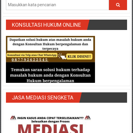
Medan/
Aceh/
Damasyaraya/
Solok/
KONSULTASI HUKUM ONLINE
Padang
Selatan/Padang
barat/
Padang
Utara/
Kota
Padang/
Sumatera
Barat/
Pariaman/
JASA MEDIASI SENGKETA
Bukittinggi/
Padang
panjang/
Kayutanam/
Baso/