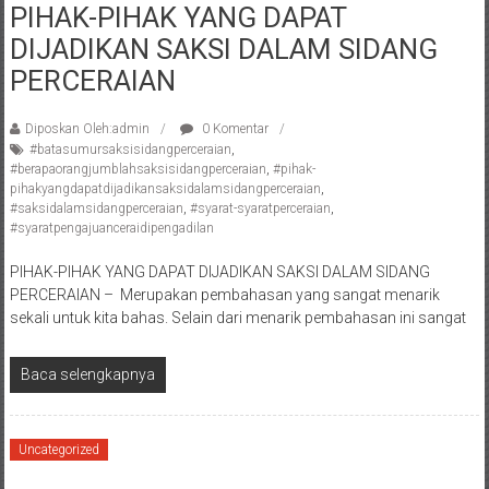
PIHAK-PIHAK YANG DAPAT
Pengacara
DIJADIKAN SAKSI DALAM SIDANG
Perceraian/
Advokat
PERCERAIAN
/
Konsultan
Diposkan Oleh:admin
0 Komentar
Hukum
#batasumursaksisidangperceraian
,
#berapaorangjumblahsaksisidangperceraian
,
#pihak-
/
pihakyangdapatdijadikansaksidalamsidangperceraian
,
Konsultan
#saksidalamsidangperceraian
,
#syarat-syaratperceraian
,
Hukum
#syaratpengajuanceraidipengadilan
Pajak/
PIHAK-PIHAK YANG DAPAT DIJADIKAN SAKSI DALAM SIDANG
Mediator/
PERCERAIAN – Merupakan pembahasan yang sangat menarik
Mediasi/
sekali untuk kita bahas. Selain dari menarik pembahasan ini sangat
Yogyakarta/Bantul/Sleman/Gunung
Kidul/Wonosari/Wates/Kulonprogo/
Baca selengkapnya
Yogyakarta/Jogja/
kalten/Solo/
Purwakarta,
Uncategorized
Sukoharjo/