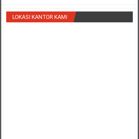
NTT/
Balik
papan/
LOKASI KANTOR KAMI
Kalimantan
Barat/
Kalimantan
Timur/
Kalimantan
Selatan/
Samarinda/Jawa
Barat/
jawa
Timur/
Terdekat