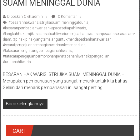
SUAMI MENINGGAL DUNIA
Pengacara
Perceraian/
Diposkan Oleh:admin
0 Komentar
Advokat
#besaranhakwarisistrijikasuamimeninggaldunia
,
/
#besaranpembagianwarisankepadasetiapahliwaris
,
#langkahhukumjikasalahsatuahliwarismenjualhartawarisanpewarissecaradiam-
Konsultan
diam
,
#pihak-pihakyangterhalanguntukmendapatkanhartawarisan
,
Hukum
#syaratpengajuanpembagianwarisankepengadilan
,
/
#tatacaramenghitungpembagianahliwaris
,
#tatacarapengajuanpermohonanpenetapanahliwariskepengadilan
,
Konsultan
#urutanahliwaris
Hukum
Pajak/
BESARAN HAK WARIS ISTRI JIKA SUAMI MENINGGAL DUNIA –
Mediator/
Merupakan pembahasan yang sangat menarik untuk kita bahas.
Mediasi/
Selain dari menarik pembahasan ini sangat penting
Yogyakarta/Bantul/Sleman/Gunung
Kidul/Wonosari/Wates/Kulonprogo/
Baca selengkapnya
Yogyakarta/Jogja/
kalten/Solo/
Purwakarta,
CARI
Sukoharjo/