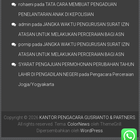
rohaeni
pada
TATA CARA MEMBUAT PENGADUAN
PENELANTARAN ANAK DI KEPOLISIAN
admin
pada
JANGKA WAKTU PENGURUSAN SURAT IZIN
ATASAN UNTUK MELAKUKAN PERCERAIAN BAGI ASN
pornip
pada
JANGKA WAKTU PENGURUSAN SURAT IZIN
ATASAN UNTUK MELAKUKAN PERCERAIAN BAGI ASN
SYARAT PENGAJUAN PERMOHONAN PERUBAHAN TAHUN
LAHIR DI PENGADILAN NEGERI
pada
Pengacara Perceraian
Jogja/Yogyakarta
Copyright © 2026
KANTOR PENGACARA GUSRIANTO & PARTNERS
.
All rights reserved. Tema:
ColorNews
oleh ThemeGrill.
Dipersembahkan oleh
WordPress
.