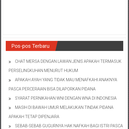
NTT/
Balik
papan/
Kalimantan
Barat/
Kalimantan
Timur/
Pos-pos Terbaru
Kalimantan
Selatan/
CHAT MERSA DENGAN LAWAN JENIS APAKAH TERMASUK
Samarinda/Jawa
Barat/
PERSELINGKUHAN MENURUT HUKUM
jawa
APAKAH AYAH YANG TIDAK MAU MENAFKAHI ANAKNYA
Timur/
PASCA PERCERAIAN BISA DILAPORKAN PIDANA
Terdekat
SYARAT PERNIKAHAN WNI DENGAN WNA DI INDONESIA
MASIH DI BAWAH UMUR MELAKUKAN TINDAK PIDANA
APAKAH TETAP DIPENJARA
SEBAB-SEBAB GUGURNYA HAK NAFKAH BAGI ISTRI PASCA