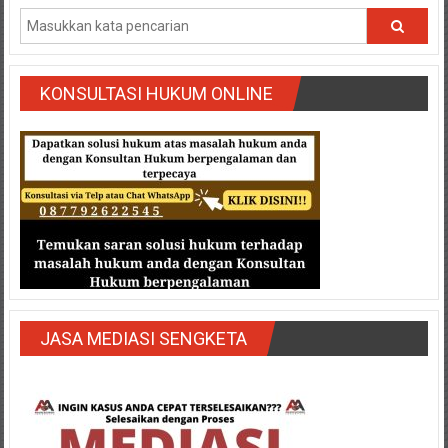
Semarang/
Batang/Brebes/
Purworejo,
Kebumen/Magelang/Temanggung/Mungkid/Demak/Cilacap/Boyo
KONSULTASI HUKUM ONLINE
Batu/
Blitar/Surabaya/Palembang/
Bekasi/Jakarta
selatan/
Jakarta
Utara/
Jakarta
Pusat/
Karawang/
Lampung
Barat/
JASA MEDIASI SENGKETA
Lampung
Timur/Lampung/
Jambi/
Bengkulu/