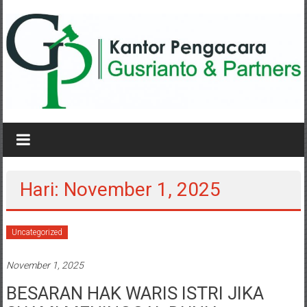
Lompat
ke
konten
KANTOR
PENGACARA
GUSRIANTO
Hari: November 1, 2025
&
PARTNERS
Uncategorized
Kantor
November 1, 2025
Pengacara
Perceraian
BESARAN HAK WARIS ISTRI JIKA
/