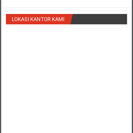
Payakumbung/
Tanjung
LOKASI KANTOR KAMI
pati/
Sarilamak/
Hulu
air/
Pasaman/
Kapur
IX/
Pangkalan/
Riau/
Pekanbaru/
Bangkinang/
Duri/
Dumai
Pangkal
Pinang/
Sulawesi,