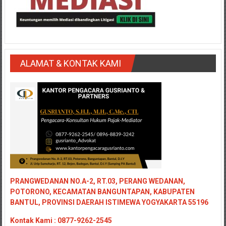
Medan/
Aceh/
Damasyaraya/
Solok/
Padang
ALAMAT & KONTAK KAMI
Selatan/Padang
barat/
Padang
Utara/
Kota
Padang/
Sumatera
Barat/
Pariaman/
Bukittinggi/
PRANGWEDANAN NO.A-2, RT.03, PERANG WEDANAN,
Padang
POTORONO, KECAMATAN BANGUNTAPAN, KABUPATEN
panjang/
BANTUL, PROVINSI DAERAH ISTIMEWA YOGYAKARTA 55196
Kayutanam/
Kontak
Kami : 0877-9262-2545
Baso/